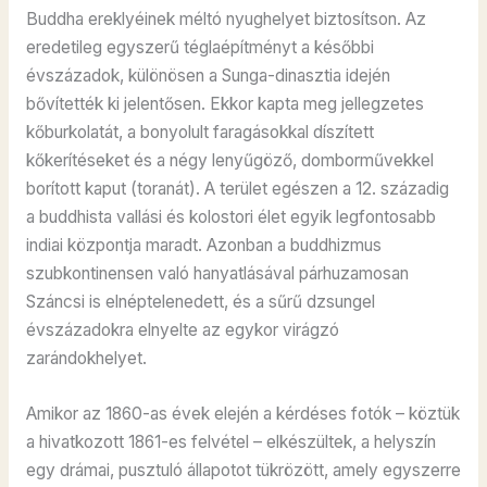
Buddha ereklyéinek méltó nyughelyet biztosítson. Az
eredetileg egyszerű téglaépítményt a későbbi
évszázadok, különösen a Sunga-dinasztia idején
bővítették ki jelentősen. Ekkor kapta meg jellegzetes
kőburkolatát, a bonyolult faragásokkal díszített
kőkerítéseket és a négy lenyűgöző, domborművekkel
borított kaput (toranát). A terület egészen a 12. századig
a buddhista vallási és kolostori élet egyik legfontosabb
indiai központja maradt. Azonban a buddhizmus
szubkontinensen való hanyatlásával párhuzamosan
Száncsi is elnéptelenedett, és a sűrű dzsungel
évszázadokra elnyelte az egykor virágzó
zarándokhelyet.
Amikor az 1860-as évek elején a kérdéses fotók – köztük
a hivatkozott 1861-es felvétel – elkészültek, a helyszín
egy drámai, pusztuló állapotot tükrözött, amely egyszerre