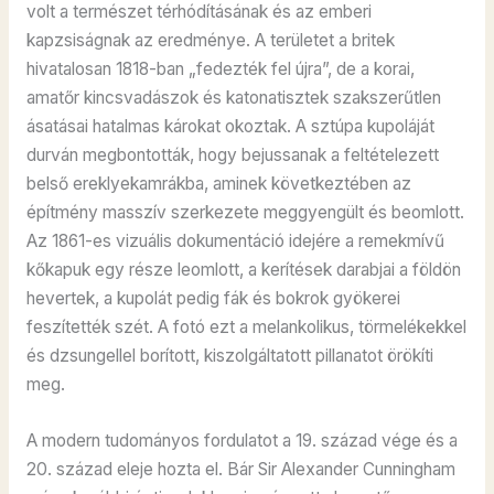
volt a természet térhódításának és az emberi
kapzsiságnak az eredménye. A területet a britek
hivatalosan 1818-ban „fedezték fel újra”, de a korai,
amatőr kincsvadászok és katonatisztek szakszerűtlen
ásatásai hatalmas károkat okoztak. A sztúpa kupoláját
durván megbontották, hogy bejussanak a feltételezett
belső ereklyekamrákba, aminek következtében az
építmény masszív szerkezete meggyengült és beomlott.
Az 1861-es vizuális dokumentáció idejére a remekmívű
kőkapuk egy része leomlott, a kerítések darabjai a földön
hevertek, a kupolát pedig fák és bokrok gyökerei
feszítették szét. A fotó ezt a melankolikus, törmelékekkel
és dzsungellel borított, kiszolgáltatott pillanatot örökíti
meg.
A modern tudományos fordulatot a 19. század vége és a
20. század eleje hozta el. Bár Sir Alexander Cunningham