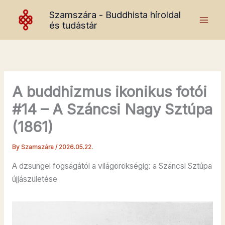
Skip
Szamszára - Buddhista híroldal
to
és tudástár
content
A buddhizmus ikonikus fotói
#14 – A Száncsi Nagy Sztúpa
(1861)
By
Szamszára
/
2026.05.22.
A dzsungel fogságától a világörökségig: a Száncsi Sztúpa
újjászületése