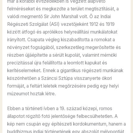
már a korábbi évtizedekben is végzett alapvető
felméréseket és megkezdte a terület megtisztítását, a
valódi megmentő Sir John Marshall volt. Ő az Indiai
Régészeti Szolgálat (ASI) vezetőjeként 1912 és 1919
között átfogó és aprólékos helyreállítási munkálatokat
irányított. Csapata végleg kiszabadította a romokat a
növényzet fogságából, szerkezetileg megerősítette és
részben újjáépítette a sérült kupolát, valamint mérnöki
precizitással újra felállította a leomlott kapukat és
kerítéselemeket. Ennek a gigantikus régészeti munkának
köszönhetően a Száncsi Sztúpa visszanyerte ókori
formáját, a feltárt leletek megőrzésére pedig egy helyi
múzeumot hoztak létre.
Ebben a történeti ívben a 19. század közepi, romos
állapotot rögzítő fotó jelentősége felbecsülhetetlen. A
kép nem csupán egy építészeti kordokumentum, hanem a
buddhizmus indiai történetének egy abszolút mélypontját