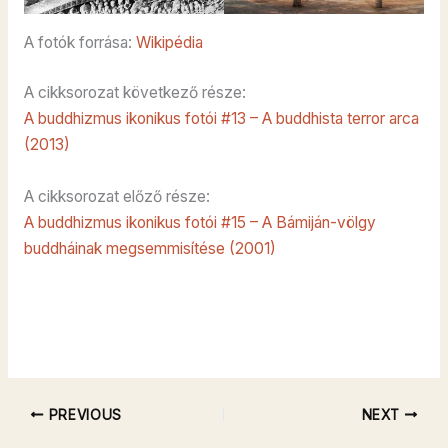
A fotók forrása:
Wikipédia
A cikksorozat következő része:
A buddhizmus ikonikus fotói #13 – A buddhista terror arca
(2013)
A cikksorozat előző része:
A buddhizmus ikonikus fotói #15 – A Bámiján-völgy
buddháinak megsemmisítése (2001)
PREVIOUS
NEXT