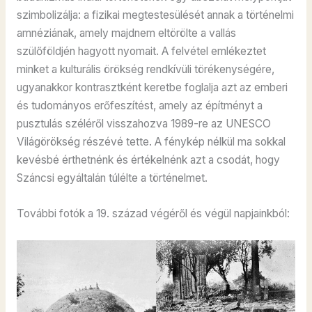
szimbolizálja: a fizikai megtestesülését annak a történelmi
amnéziának, amely majdnem eltörölte a vallás
szülőföldjén hagyott nyomait. A felvétel emlékeztet
minket a kulturális örökség rendkívüli törékenységére,
ugyanakkor kontrasztként keretbe foglalja azt az emberi
és tudományos erőfeszítést, amely az építményt a
pusztulás széléről visszahozva 1989-re az UNESCO
Világörökség részévé tette. A fénykép nélkül ma sokkal
kevésbé érthetnénk és értékelnénk azt a csodát, hogy
Száncsi egyáltalán túlélte a történelmet.
További fotók a 19. század végéről és végül napjainkból: