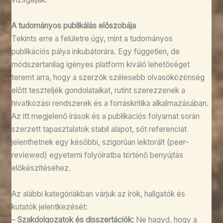
A tudományos publikálás előszobája
Tekints erre a felületre úgy, mint a tudományos
publikációs pálya inkubátorára. Egy független, de
módszertanilag igényes platform kiváló lehetőséget
teremt arra, hogy a szerzők szélesebb olvasóközönség
előtt teszteljék gondolataikat, rutint szerezzenek a
hivatkozási rendszerek és a forráskritika alkalmazásában.
Az itt megjelenő írások és a publikációs folyamat során
szerzett tapasztalatok stabil alapot, sőt referenciát
jelenthetnek egy későbbi, szigorúan lektorált (peer-
reviewed) egyetemi folyóiratba történő benyújtás
előkészítéséhez.
Az alábbi kategóriákban várjuk az írók, hallgatók és
kutatók jelentkezését:
–
Szakdolgozatok és disszertációk:
Ne hagyd, hogy a