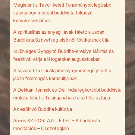
Megjelent a Távol-keleti Tanulmányok legújabb
száma egy mongol buddhista fókuszú
könyvrecenzióval
A spiritualitás az anyagi javak felett: a Japán
Buddhista Szövetség első női főtitkárának útja
Különleges Gyógyító Buddha-ereklye kiállítás és
fesztivál várja a látogatókat augusztusban
A tajvani Tzu Chi Alapítvány gyorssegélyt vitt a
japán földrengés károsultjainak
A Dekkán-fennsík és Dél-India legkorábbi buddhista
emléke lehet a Telangánában feltárt ősi sztúpa
Az esőhívó Buddha kultúrája
A5-ös SZIGORLATI TÉTEL – A buddhista
meditációk – Összefoglaló