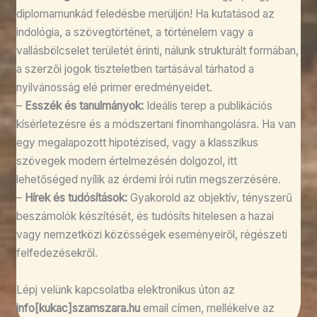
diplomamunkád feledésbe merüljön! Ha kutatásod az
indológia, a szövegtörténet, a történelem vagy a
vallásbölcselet területét érinti, nálunk strukturált formában,
a szerzői jogok tiszteletben tartásával tárhatod a
nyilvánosság elé primer eredményeidet.
–
Esszék és tanulmányok:
Ideális terep a publikációs
kísérletezésre és a módszertani finomhangolásra. Ha van
egy megalapozott hipotézised, vagy a klasszikus
szövegek modern értelmezésén dolgozol, itt
lehetőséged nyílik az érdemi írói rutin megszerzésére.
–
Hírek és tudósítások:
Gyakorold az objektív, tényszerű
beszámolók készítését, és tudósíts hitelesen a hazai
vagy nemzetközi közösségek eseményeiről, régészeti
felfedezésekről.
Lépj velünk kapcsolatba elektronikus úton az
info[kukac]szamszara.hu
email címen, mellékelve az