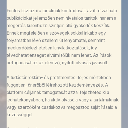
Fontos tisztázni a tartalmak kontextusát: az itt olvasható
publikációkat jellemzően nem hivatalos tanítók, hanem a
megértés különböző szintjein álló gyakorlók készítik.
Ennek megfelelően a szövegek sokkal inkább egy
folyamatban lévő szellemi út lenyomatai, semmint
megkérdőjelezhetetlen kinyilatkoztatások, így
tévedhetetlenséget elvárni tőlük nem lehet. Az írások
befogadásához az elemző, nyitott olvasás javasolt.
A tudástár reklám- és profitmentes, teljes mértékben
független, önerőből létrehozott kezdeményezés. A
platform céljainak támogatását azzal fejezheted ki a
leghatékonyabban, ha aktív olvasója vagy a tartalmaknak,
vagy szerzőként csatlakozva megosztod saját írásaid a
közösséggel.