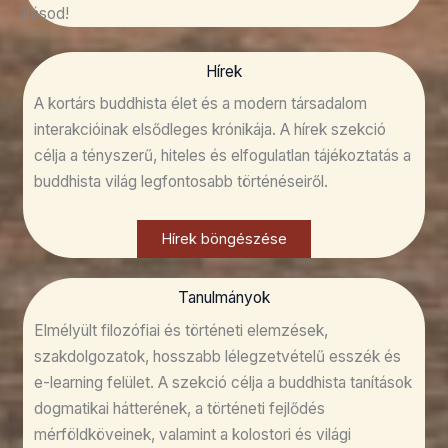
írásod!
Hírek
A kortárs buddhista élet és a modern társadalom
interakcióinak elsődleges krónikája. A hírek szekció
célja a tényszerű, hiteles és elfogulatlan tájékoztatás a
buddhista világ legfontosabb történéseiről.
Hírek böngészése
Tanulmányok
Elmélyült filozófiai és történeti elemzések,
szakdolgozatok, hosszabb lélegzetvételű esszék és
e-learning felület. A szekció célja a buddhista tanítások
dogmatikai hátterének, a történeti fejlődés
mérföldköveinek, valamint a kolostori és világi