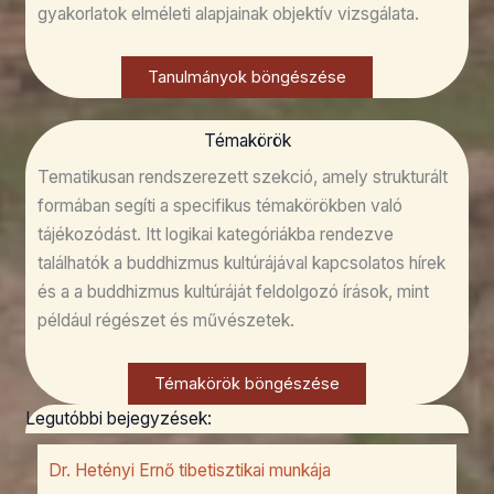
gyakorlatok elméleti alapjainak objektív vizsgálata.
Tanulmányok böngészése
Témakörök
Tematikusan rendszerezett szekció, amely strukturált
formában segíti a specifikus témakörökben való
tájékozódást. Itt logikai kategóriákba rendezve
találhatók a buddhizmus kultúrájával kapcsolatos hírek
és a a buddhizmus kultúráját feldolgozó írások, mint
például régészet és művészetek.
Témakörök böngészése
Legutóbbi bejegyzések:
Dr. Hetényi Ernő tibetisztikai munkája