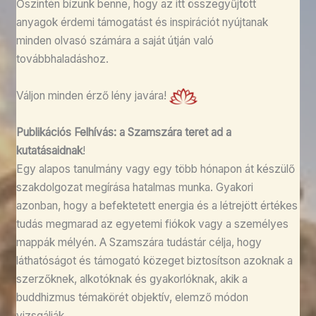
Őszintén bízunk benne, hogy az itt összegyűjtött
anyagok érdemi támogatást és inspirációt nyújtanak
minden olvasó számára a saját útján való
továbbhaladáshoz.
Váljon minden érző lény javára!
Publikációs Felhívás: a Szamszára teret ad a
kutatásaidnak
!
Egy alapos tanulmány vagy egy több hónapon át készülő
szakdolgozat megírása hatalmas munka. Gyakori
azonban, hogy a befektetett energia és a létrejött értékes
tudás megmarad az egyetemi fiókok vagy a személyes
mappák mélyén. A Szamszára tudástár célja, hogy
láthatóságot és támogató közeget biztosítson azoknak a
szerzőknek, alkotóknak és gyakorlóknak, akik a
buddhizmus témakörét objektív, elemző módon
vizsgálják.