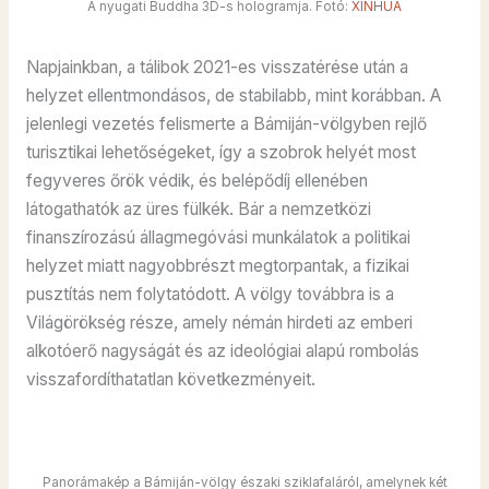
A nyugati Buddha 3D-s hologramja. Fotó:
XINHUA
Napjainkban, a tálibok 2021-es visszatérése után a
helyzet ellentmondásos, de stabilabb, mint korábban. A
jelenlegi vezetés felismerte a Bámiján-völgyben rejlő
turisztikai lehetőségeket, így a szobrok helyét most
fegyveres őrök védik, és belépődíj ellenében
látogathatók az üres fülkék. Bár a nemzetközi
finanszírozású állagmegóvási munkálatok a politikai
helyzet miatt nagyobbrészt megtorpantak, a fizikai
pusztítás nem folytatódott. A völgy továbbra is a
Világörökség része, amely némán hirdeti az emberi
alkotóerő nagyságát és az ideológiai alapú rombolás
visszafordíthatatlan következményeit.
Panorámakép a Bámiján-völgy északi sziklafaláról, amelynek két