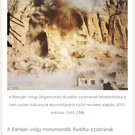
A Bámiján-völgy (Afganisztán) Buddha-szobrainak felrobbantása a
nem iszlám bálványok elpusztításáról szóló rendelet alapján, 2001.
március. Fotó:
CNN
A Bámiján-völgy monumentális Buddha-szobrainak