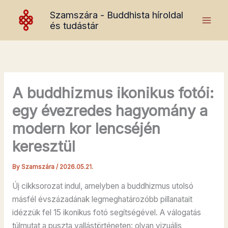
Skip
Szamszára - Buddhista híroldal
to
és tudástár
content
A buddhizmus ikonikus fotói:
egy évezredes hagyomány a
modern kor lencséjén
keresztül
By
Szamszára
/
2026.05.21.
Új cikksorozat indul, amelyben a buddhizmus utolsó
másfél évszázadának legmeghatározóbb pillanatait
idézzük fel 15 ikonikus fotó segítségével. A válogatás
túlmutat a puszta vallástörténeten: olyan vizuális