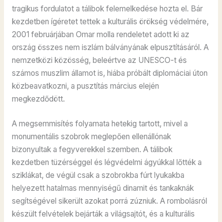
tragikus fordulatot a tálibok felemelkedése hozta el. Bár
kezdetben ígéretet tettek a kulturális örökség védelmére,
2001 februárjában Omar molla rendeletet adott ki az
ország összes nem iszlám bálványának elpusztításáról. A
nemzetközi közösség, beleértve az UNESCO-t és
számos muszlim államot is, hiába próbált diplomáciai úton
közbeavatkozni, a pusztítás március elején
megkezdődött.
A megsemmisítés folyamata hetekig tartott, mivel a
monumentális szobrok meglepően ellenállónak
bizonyultak a fegyverekkel szemben. A tálibok
kezdetben tüzérséggel és légvédelmi ágyúkkal lőtték a
sziklákat, de végül csak a szobrokba fúrt lyukakba
helyezett hatalmas mennyiségű dinamit és tankaknák
segítségével sikerült azokat porrá zúzniuk. A rombolásról
készült felvételek bejárták a világsajtót, és a kulturális