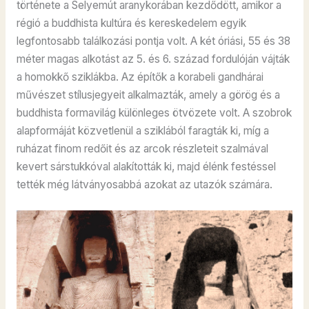
története a Selyemút aranykorában kezdődött, amikor a
régió a buddhista kultúra és kereskedelem egyik
legfontosabb találkozási pontja volt. A két óriási, 55 és 38
méter magas alkotást az 5. és 6. század fordulóján vájták
a homokkő sziklákba. Az építők a korabeli gandhárai
művészet stílusjegyeit alkalmazták, amely a görög és a
buddhista formavilág különleges ötvözete volt. A szobrok
alapformáját közvetlenül a sziklából faragták ki, míg a
ruházat finom redőit és az arcok részleteit szalmával
kevert sárstukkóval alakították ki, majd élénk festéssel
tették még látványosabbá azokat az utazók számára.