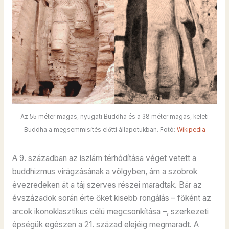
Az 55 méter magas, nyugati Buddha és a 38 méter magas, keleti
Buddha a megsemmisítés előtti állapotukban. Fotó:
Wikipedia
A 9. században az iszlám térhódítása véget vetett a
buddhizmus virágzásának a völgyben, ám a szobrok
évezredeken át a táj szerves részei maradtak. Bár az
évszázadok során érte őket kisebb rongálás – főként az
arcok ikonoklasztikus célú megcsonkítása –, szerkezeti
épségük egészen a 21. század elejéig megmaradt. A