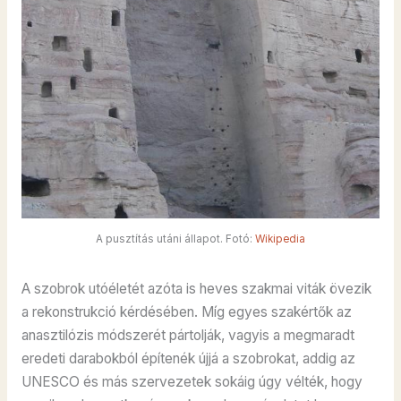
A pusztítás utáni állapot. Fotó:
Wikipedia
A szobrok utóéletét azóta is heves szakmai viták övezik
a rekonstrukció kérdésében. Míg egyes szakértők az
anasztilózis módszerét pártolják, vagyis a megmaradt
eredeti darabokból építenék újjá a szobrokat, addig az
UNESCO és más szervezetek sokáig úgy vélték, hogy