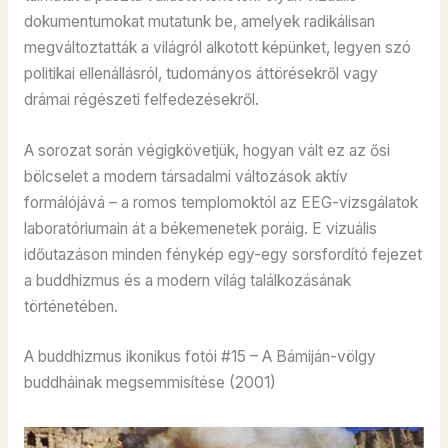
dokumentumokat mutatunk be, amelyek radikálisan
megváltoztatták a világról alkotott képünket, legyen szó
politikai ellenállásról, tudományos áttörésekről vagy
drámai régészeti felfedezésekről.
A sorozat során végigkövetjük, hogyan vált ez az ősi
bölcselet a modern társadalmi változások aktív
formálójává – a romos templomoktól az EEG-vizsgálatok
laboratóriumain át a békemenetek poráig. E vizuális
időutazáson minden fénykép egy-egy sorsfordító fejezet
a buddhizmus és a modern világ találkozásának
történetében.
A buddhizmus ikonikus fotói #15 – A Bámiján-völgy
buddháinak megsemmisítése (2001)