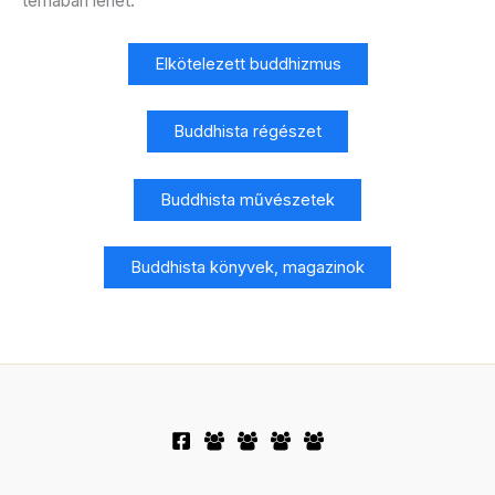
témában lehet.
Elkötelezett buddhizmus
Buddhista régészet
Buddhista művészetek
Buddhista könyvek, magazinok