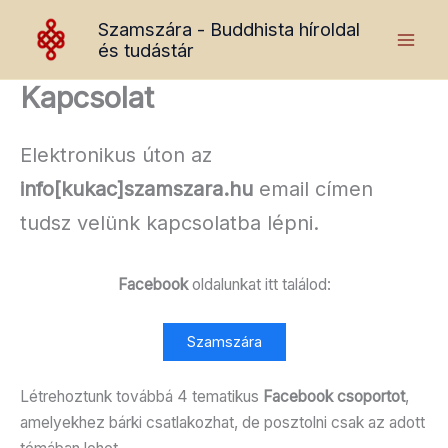
Skip
Szamszára - Buddhista híroldal
to
és tudástár
content
Kapcsolat
Elektronikus úton az
info[kukac]szamszara.hu
email címen
tudsz velünk kapcsolatba lépni.
Facebook
oldalunkat itt találod:
Szamszára
Létrehoztunk továbbá 4 tematikus
Facebook csoportot
,
amelyekhez bárki csatlakozhat, de posztolni csak az adott