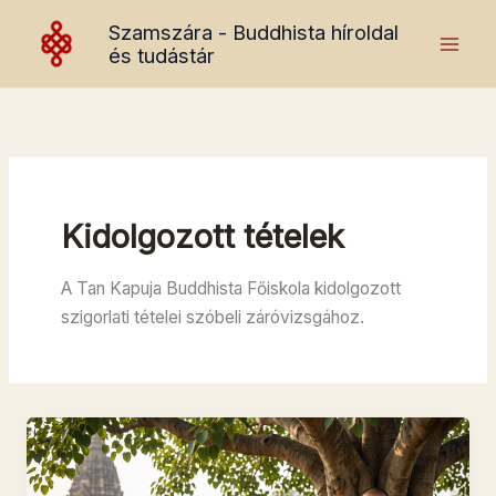
Skip
Szamszára - Buddhista híroldal
to
és tudástár
content
Kidolgozott tételek
A Tan Kapuja Buddhista Főiskola kidolgozott
szigorlati tételei szóbeli záróvizsgához.