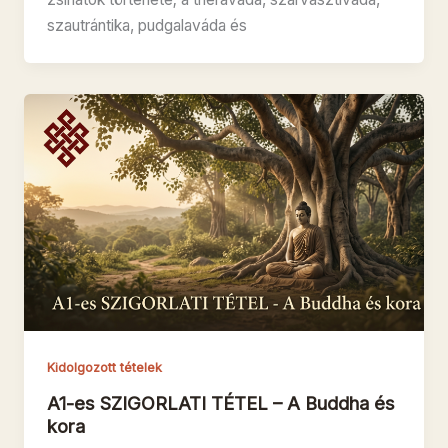
szautrántika, pudgalaváda és
Kidolgozott tételek
A1-es SZIGORLATI TÉTEL – A Buddha és
kora