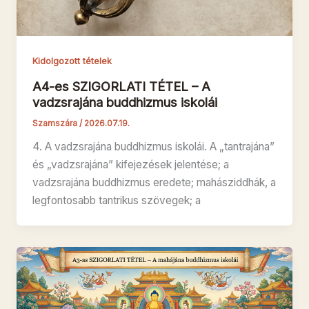
Kidolgozott tételek
A4-es SZIGORLATI TÉTEL – A
vadzsrajána buddhizmus iskolái
Szamszára
/
2026.07.19.
4. A vadzsrajána buddhizmus iskolái. A „tantrajána”
és „vadzsrajána” kifejezések jelentése; a
vadzsrajána buddhizmus eredete; mahásziddhák, a
legfontosabb tantrikus szövegek; a