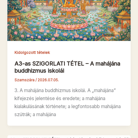
Kidolgozott tételek
A3-as SZIGORLATI TÉTEL – A mahájána
buddhizmus iskolái
Szamszára
/
2026.07.05.
3. A mahájána buddhizmus iskolái. A „mahájána”
kifejezés jelentése és eredete; a mahájána
kialakulásának története; a legfontosabb mahájána
szútrák; a mahájána