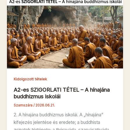
Kidolgozott tételek
A2-es SZIGORLATI TÉTEL – A hínajána
buddhizmus iskolái
Szamszára
/
2026.06.21.
2. A hínajána buddhizmus iskolái. A „hínajána”
kifejezés jelentése és eredete; a buddhista
zsinatok története; a théraváda, szarvásztiváda,