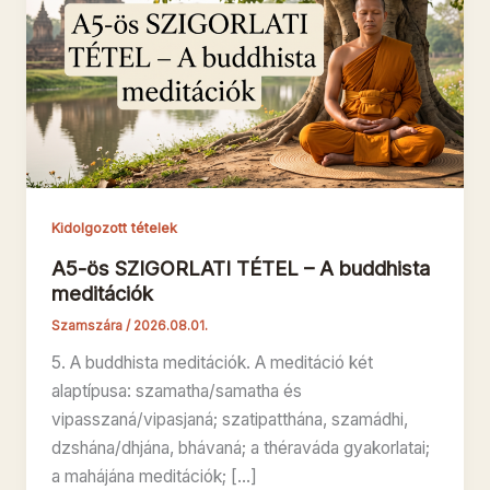
Kidolgozott tételek
A5-ös SZIGORLATI TÉTEL – A buddhista
meditációk
Szamszára
/
2026.08.01.
5. A buddhista meditációk. A meditáció két
alaptípusa: szamatha/samatha és
vipasszaná/vipasjaná; szatipatthána, szamádhi,
dzshána/dhjána, bhávaná; a théraváda gyakorlatai;
a mahájána meditációk; […]