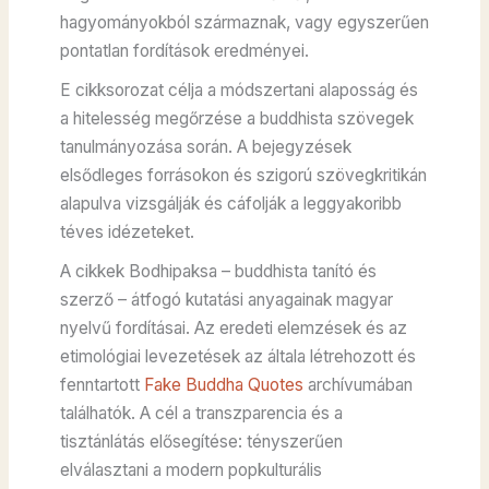
hagyományokból származnak, vagy egyszerűen
pontatlan fordítások eredményei.
E cikksorozat célja a módszertani alaposság és
a hitelesség megőrzése a buddhista szövegek
tanulmányozása során. A bejegyzések
elsődleges forrásokon és szigorú szövegkritikán
alapulva vizsgálják és cáfolják a leggyakoribb
téves idézeteket.
A cikkek Bodhipaksa – buddhista tanító és
szerző – átfogó kutatási anyagainak magyar
nyelvű fordításai. Az eredeti elemzések és az
etimológiai levezetések az általa létrehozott és
fenntartott
Fake Buddha Quotes
archívumában
találhatók. A cél a transzparencia és a
tisztánlátás elősegítése: tényszerűen
elválasztani a modern popkulturális