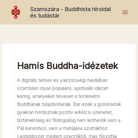
Skip
Szamszára - Buddhista híroldal
to
és tudástár
content
Hamis Buddha-idézetek
A digitális térben és a közösségi médiában
számtalan olyan populáris, spirituális idézet
kering, amelyeket tévesen a történelmi
Buddhának tulajdonítanak. Bár ezek a gondolatok
gyakran hordoznak pozitív erkölcsi üzenetet,
történelmileg és filológiailag nem köthetők sem a
Páli kánonhoz, sem a mahájána szútrákhoz.
Legtöbbször modern szerzőktől, más filozófiai