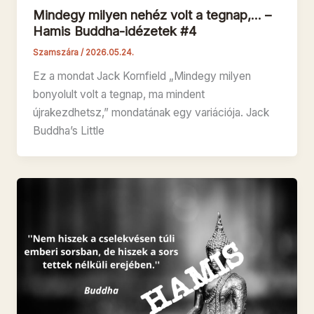
Mindegy milyen nehéz volt a tegnap,… –
Hamis Buddha-idézetek #4
Szamszára
/
2026.05.24.
Ez a mondat Jack Kornfield „Mindegy milyen
bonyolult volt a tegnap, ma mindent
újrakezdhetsz,” mondatának egy variációja. Jack
Buddha’s Little