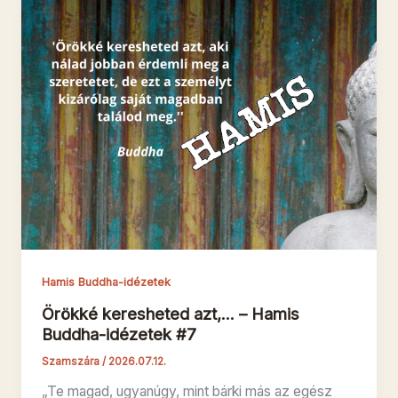
Hamis Buddha-idézetek
Örökké keresheted azt,… – Hamis
Buddha-idézetek #7
Szamszára
/
2026.07.12.
„Te magad, ugyanúgy, mint bárki más az egész