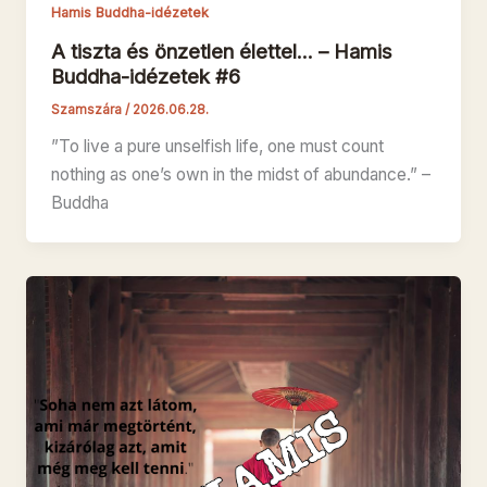
Hamis Buddha-idézetek
A tiszta és önzetlen élettel… – Hamis
Buddha-idézetek #6
Szamszára
/
2026.06.28.
”To live a pure unselfish life, one must count
nothing as one’s own in the midst of abundance.” –
Buddha