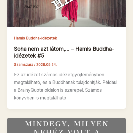
Hamis Buddha-idézetek
Soha nem azt látom,… – Hamis Buddha-
idézetek #5
Szamszára
/
2026.05.24.
Ez az idézet számos idézetgyűjteményben
megtalálható, és a Buddhának tulajdonítják. Például
a BrainyQuote oldalon is szerepel. Számos
könyvben is megtalálható