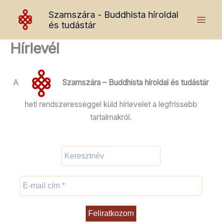
Skip
Szamszára - Buddhista híroldal
to
és tudástár
content
Hírlevél
A
Szamszára – Buddhista híroldal és tudástár
heti rendszerességgel küld hírlevelet a legfrissebb
tartalmakról.