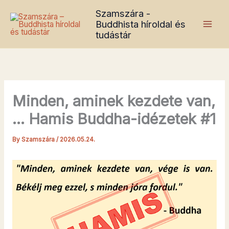
Skip
Szamszára -
to
Buddhista híroldal és
content
tudástár
Minden, aminek kezdete van,
… Hamis Buddha-idézetek #1
By
Szamszára
/
2026.05.24.