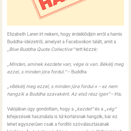
Elizabeth Laren írt nekem, hogy érdeklődjön erről a hamis
Buddha-idézetről, amelyet a Facebookon talált, amit a
„Blue Buddha Quote Collective”
tett közzé:
„Minden, aminek kezdete van, vége is van. Békélj meg
ezzel, s minden jóra fordul.”
– Buddha
„»Békélj meg ezzel, s minden jóra fordul.« – ez nem
hangzik a Buddha szavaként. Az első rész igen”
– írta.
Valójában úgy gondoltam, hogy a
„kezdet”
és a
„vég”
kifejezések használata is túl kortársnak hangzik, bár ez
lehet egyszerűen csak a fordító szóválasztásának