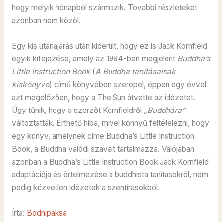
hogy melyik hónapból származik. További részleteket
azonban nem közöl.
Egy kis utánajárás után kiderült, hogy ez is Jack Kornfield
egyik kifejezése, amely az 1994-ben megjelent
Buddha’s
Little Instruction Book
(
A Buddha tanításainak
kiskönyve
) című könyvében szerepel, éppen egy évvel
azt megelőzően, hogy a The Sun átvette az idézetet.
Úgy tűnik, hogy a szerzőt Kornfieldről
„Buddhára”
változtatták. Érthető hiba, mivel könnyű feltételezni, hogy
egy könyv, amelynek címe Buddha’s Little Instruction
Book, a Buddha valódi szavait tartalmazza. Valójában
azonban a Buddha’s Little Instruction Book Jack Kornfield
adaptációja és értelmezése a buddhista tanításokról, nem
pedig közvetlen idézetek a szentírásokból.
Írta:
Bodhipaksa