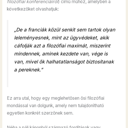
filozófiai konferenciáiról
) című műhöz, amelyben a
következőket olvashatjuk:
„De a franciák közül senkit sem tartok olyan
leleményesnek, mint az ügyvédeket, akik
cáfolják azt a filozófiai maximát, miszerint
mindennek, aminek kezdete van, vége is
van, mivel ők halhatatlanságot biztosítanak
a pereknek.”
Ez arra utal, hogy egy meglehetősen ősi filozófiai
mondással van dolgunk, amely nem tulajdonítható
egyetlen konkrét szerzőnek sem.
Néha a páli kánonból származó fordítások vagy