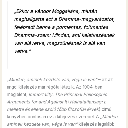
„Ekkor a vándor Moggallána, miután
meghallgatta ezt a Dhamma-magyarázatot,
felébredt benne a pormentes, foltmentes
Dhamma-szem: Minden, ami keletkezésnek
van alávetve, megszűnésnek is alá van
vetve.”
„Minden, aminek kezdete van, vége is van”
– ez az
angol kifejezés már régóta létezik. Az 1904-ben
megjelent,
Immortality: The Principal Philosophic
Arguments for and Against It
(
Halhatatlanság: a
mellette és ellene szóló főbb filozófiai érvek
) című
könyvben pontosan ez a kifejezés szerepel. A
„Minden,
aminek kezdete van, vége is van”
kifejezés legalább