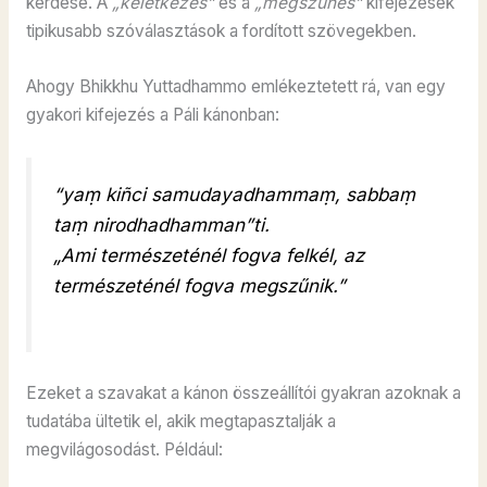
kérdése. A
„keletkezés”
és a
„megszűnés”
kifejezések
tipikusabb szóválasztások a fordított szövegekben.
Ahogy Bhikkhu Yuttadhammo emlékeztetett rá, van egy
gyakori kifejezés a Páli kánonban:
“yaṃ kiñci samudayadhammaṃ, sabbaṃ
taṃ nirodhadhamman”ti.
„Ami természeténél fogva felkél, az
természeténél fogva megszűnik.”
Ezeket a szavakat a kánon összeállítói gyakran azoknak a
tudatába ültetik el, akik megtapasztalják a
megvilágosodást. Például: