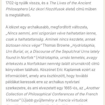
1702-ig nyúlik vissza, és a
The Lives of the Ancient
Philosophers
(
Az ókori filozófusok élete
) című műben
is megtalálható.
A idézet egy archaikusabb, megfordított változata,
„Nincs semmi, ami szigorúan véve halhatatlan lenne,
csak a halhatatlanság. Aminek nincs kezdete, annak
biztosan nincs vége”
Thomas Browne
„Hydriotaphia,
Urn Burial, or, a Discourse of the Sepulchral Urns lately
found in Norfolk”
(
Hidriotaphia, urnás temetés, avagy
értekezés a Norfolkban nemrég talált sírurnákról
) című
könyvében található. Köszönet Eric Kaplannek ezért az
információért, amely arra ösztönzött, hogy további
példákat keressek erre az archaikus nyelvtani
szerkezetre, és ami elvezetett egy 1665-ös, az
„Another
Collection of Philosophical Conferences of the French
Virtuosi”
(
Újabb gyűjtemény a francia virtuózok