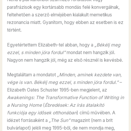
parafrázisok egy kortársabb mondás felé konvergálnak,
feltehetően a szerző elméjében kialakult memetikus
rezonancia miatt. Gyanítom, hogy ebben az esetben is ez
történt.
Egyetértettem Elizabeth-tel abban, hogy a
„Békélj meg
ezzel, s minden jóra fordul”
mondat nem hangzik jól.
Nagyon nem hangzik jól, még az első résznél is kevésbé.
Megtaláltam a mondatot
„Minden, aminek kezdete van,
vége is van. Békélj meg ezzel, s minden jóra fordul.”
–
Elizabeth Oates Schuster 1995-ben megjelent, az
Awakenings: The Transformative Function of Writing in
a Nursing Home
(
Ébredések: Az írás átalakító
funkciója egy idősek otthonában
) című művében. A
idézet forrásaként a
„The Sun”
magazint (nem a brit
bulvárlapot) jelöli meg 1995-ből, de nem mondja meg,