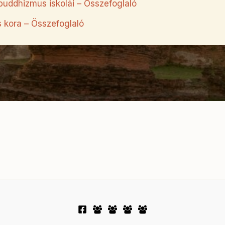
uddhizmus iskolái – Összefoglaló
 kora – Összefoglaló