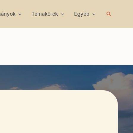
Search
mányok
Témakörök
Egyéb