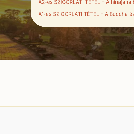
A2-es SZIGORLATI TÉTEL – A hínajána b
A1-es SZIGORLATI TÉTEL – A Buddha és