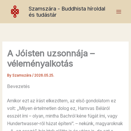
Skip
Szamszára - Buddhista híroldal
to
és tudástár
content
A Jóisten uzsonnája –
véleményalkotás
By
Szamszára
/
2026.05.25.
Bevezetés
Amikor ezt az írást elkezdtem, az első gondolatom ez
volt: „Milyen értelmetlen dolog ez, Hamvas Béláról
esszét írni – olyan, mintha Bachról kéne fúgát írni, vagy
Hundertwasser-ről házat építeni”. – nekünk, magyaroknak