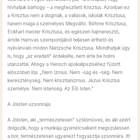
hívhatjuk bárhogy – a megfeszített Krisztus. Azonban ez
a Krisztus nem a dogmák, a vallások, iskolák Krisztusa,
hanem maga a személyes Megváltó. Böhme Krisztusa,
Eckhart mester Krisztusa, és egészen hajmeresztő,
ámde Hamvas szempontjából teljesen érthető és
nyilvánvaló módon Nietzsche Krisztusa. Mondhatjuk úgy
is, hogy „az eredeti” érdekelte, nem érte be holmi
utánzattal. Ahogy a Henoch apokalipsziséhez fűzött
előszóban írja: „Nem Izmus. Nem -ság és -ség. Nem
kereszténység. Nem krisztianizmus. Jézus Krisztus
személye. Nem istenség. Az Élő Isten.”
A Jóisten uzsonnája
A Jóisten, aki „természetesen” szőlőműves, és aki azért
dolgozik, hogy a munkája gyümölcseként megszülessen
a bor, természetesen ugyanezt fogyasztja uzsonnára. Itt