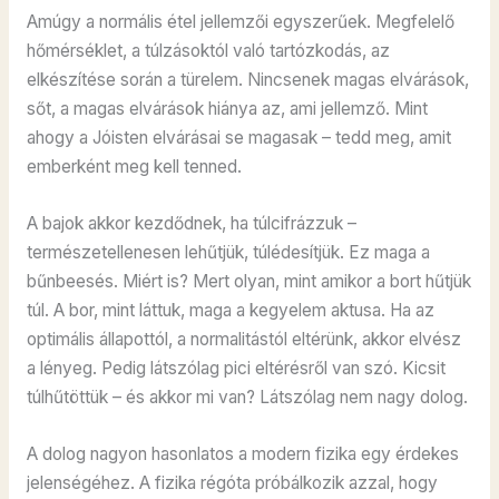
Amúgy a normális étel jellemzői egyszerűek. Megfelelő
hőmérséklet, a túlzásoktól való tartózkodás, az
elkészítése során a türelem. Nincsenek magas elvárások,
sőt, a magas elvárások hiánya az, ami jellemző. Mint
ahogy a Jóisten elvárásai se magasak – tedd meg, amit
emberként meg kell tenned.
A bajok akkor kezdődnek, ha túlcifrázzuk –
természetellenesen lehűtjük, túlédesítjük. Ez maga a
bűnbeesés. Miért is? Mert olyan, mint amikor a bort hűtjük
túl. A bor, mint láttuk, maga a kegyelem aktusa. Ha az
optimális állapottól, a normalitástól eltérünk, akkor elvész
a lényeg. Pedig látszólag pici eltérésről van szó. Kicsit
túlhűtöttük – és akkor mi van? Látszólag nem nagy dolog.
A dolog nagyon hasonlatos a modern fizika egy érdekes
jelenségéhez. A fizika régóta próbálkozik azzal, hogy