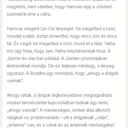
megtenni, nem véletlen, hogy Hamvas épp a Jóistent
szemeli ki erre a célra.
Hamvas megérti Lin-Csi lényegét. Ha megetted a rizst,
mosdel a tálat. Aztán ismerdfel, hogy nincs rizs és nincs
tál. És végül: ha megetted a rizst, mosd el a tálat. Néha
ezt úgy hívja, hogy zen. Néha misztériumnak hívja. A
Jázmin és olaj-ban például. A Jóisten uzsonnájában
életrendnek mondja. De ez teljesen mindegy, a lényeg
ugyanaz. A Buddha úgy mondaná, hogy „ahogy a dolgok
vannak”.
Ahogy láttuk, a dolgok legkönnyebben megragadható
módon természettel kapcsolatban tudnak úgy lenni,
„ahogy vannak”. A mesterséges, ember által alkotott
világban ez problémásabb – ott a dolgoknak „célja”,
„értelme” van, és a célok és az értelmek minőségeket