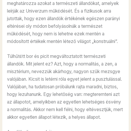
meghatározza azokat a természeti állandókat, amelyek
leírják az Univerzum működését. És a fizikusok arra
jutottak, hogy ezen állandók értékének egészen parányi
eltérései oly módon befolyásolnák a természet
működését, hogy nem is lehetne ezek mentén a
módosított értékek mentén létező világot „konstruálni”.
Túlhűtött bor és picit megváltoztatott természeti
állandók. Mit jelent ez? Azt, hogy a normalitás, a zen, a
misztérium, nevezzük akárhogy, nagyon szűk mezsgye
valójában. Kicsit is letérni róla egyet jelent a pusztulással.
Valójában, ha tudatosan próbálunk rajta maradni, biztos,
hogy lezuhanunk. Egy lehetőség van: megteremteni azt
az állapotot, amelyikben az egyetlen lehetséges ösvény
a normalitás. Akkor nem kell félni, hogy eltévesztjük, mert
akkor egyetlen állapot létezik, a helyes állapot.