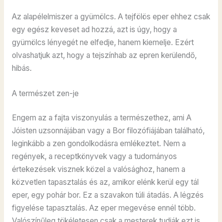
Az alapélelmiszer a gyümölcs. A tejfölös eper ehhez csak
egy egész keveset ad hozzá, azt is úgy, hogy a
gyümölcs lényegét ne elfedje, hanem kiemelje. Ezért
olvashatjuk azt, hogy a tejszínhab az epren kerülendő,
hibás.
A természet zen-je
Engem az a fajta viszonyulás a természethez, ami A
Jóisten uzsonnájában vagy a Bor filozófiájában található,
leginkább a zen gondolkodásra emlékeztet. Nem a
regények, a receptkönyvek vagy a tudományos
értekezések visznek közel a valósághoz, hanem a
közvetlen tapasztalás és az, amikor elénk kerül egy tál
eper, egy pohár bor. Ez a szavakon túli átadás. A légzés
figyelése tapasztalás. Az eper megevése ennél több.
Valószínűleg tökéletesen csak a mesterek tudják ezt is