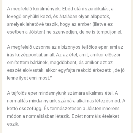
A megfelelő körülmények: Ebéd utáni szundikálás, a
levegő enyhülni kezd, és általában olyan állapotok,
amelyek lehetővé teszik, hogy az ember (illetve ez
esetben a Jóisten) ne szenvedjen, de ne is tompuljon el.
A megfelelő uzsonna az a bizonyos tejfölös eper, ami az
írás középpontjában áll. Az az étel, amit, amikor először
említettem bárkinek, megdöbbent, és amikor ezt az
esszét elolvasták, akkor egyfajta reakció érkezett: „de jó
lenne ilyet enni most.”
A tejfölös eper mindannyiunk számára alkalmas étel. A
normalitás mindannyiunk számára alkalmas létezésmód. A
kettő összefügg. És természetesen a Jóisten inherens
módon a normalitásban létezik. Ezért normális ételeket
eszik.