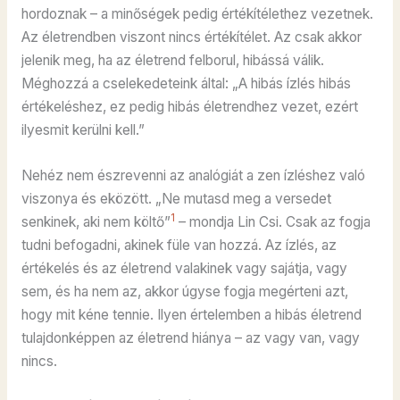
hordoznak – a minőségek pedig értékítélethez vezetnek.
Az életrendben viszont nincs értékítélet. Az csak akkor
jelenik meg, ha az életrend felborul, hibássá válik.
Méghozzá a cselekedeteink által: „A hibás ízlés hibás
értékeléshez, ez pedig hibás életrendhez vezet, ezért
ilyesmit kerülni kell.”
Nehéz nem észrevenni az analógiát a zen ízléshez való
viszonya és eközött. „Ne mutasd meg a versedet
1
senkinek, aki nem költő”
– mondja Lin Csi. Csak az fogja
tudni befogadni, akinek füle van hozzá. Az ízlés, az
értékelés és az életrend valakinek vagy sajátja, vagy
sem, és ha nem az, akkor úgyse fogja megérteni azt,
hogy mit kéne tennie. Ilyen értelemben a hibás életrend
tulajdonképpen az életrend hiánya – az vagy van, vagy
nincs.