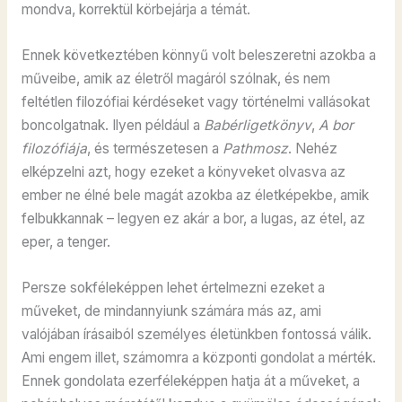
mondva, korrektül körbejárja a témát.
Ennek következtében könnyű volt beleszeretni azokba a
műveibe, amik az életről magáról szólnak, és nem
feltétlen filozófiai kérdéseket vagy történelmi vallásokat
boncolgatnak. Ilyen például a
Babérligetkönyv
,
A bor
filozófiája
, és természetesen a
Pathmosz
. Nehéz
elképzelni azt, hogy ezeket a könyveket olvasva az
ember ne élné bele magát azokba az életképekbe, amik
felbukkannak – legyen ez akár a bor, a lugas, az étel, az
eper, a tenger.
Persze sokféleképpen lehet értelmezni ezeket a
műveket, de mindannyiunk számára más az, ami
valójában írásaiból személyes életünkben fontossá válik.
Ami engem illet, számomra a központi gondolat a mérték.
Ennek gondolata ezerféleképpen hatja át a műveket, a