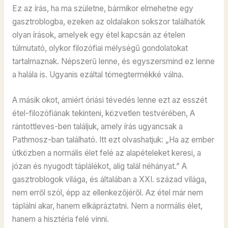
Ez az írás, ha ma születne, bármikor elmehetne egy
gasztroblogba, ezeken az oldalakon sokszor találhatók
olyan írások, amelyek egy étel kapcsán az ételen
túlmutató, olykor filozófiai mélységű gondolatokat
tartalmaznak. Népszerű lenne, és egyszersmind ez lenne
a halála is. Ugyanis ezáltal tömegtermékké válna.
A másik okot, amiért óriási tévedés lenne ezt az esszét
étel-filozófiának tekinteni, közvetlen testvérében, A
rántottleves-ben találjuk, amely írás ugyancsak a
Pathmosz-ban található. Itt ezt olvashatjuk: „Ha az ember
útközben a normális élet felé az alapételeket keresi, a
józan és nyugodt táplálékot, alig talál néhányat.” A
gasztroblogok világa, és általában a XXI. század világa,
nem erről szól, épp az ellenkezőjéről. Az étel már nem
táplálni akar, hanem elkápráztatni. Nem a normális élet,
hanem a hisztéria felé vinni.