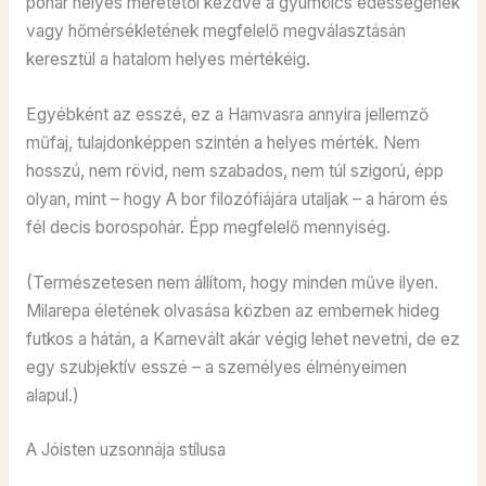
pohár helyes méretétől kezdve a gyümölcs édességének
vagy hőmérsékletének megfelelő megválasztásán
keresztül a hatalom helyes mértékéig.
Egyébként az esszé, ez a Hamvasra annyira jellemző
műfaj, tulajdonképpen szintén a helyes mérték. Nem
hosszú, nem rövid, nem szabados, nem túl szigorú, épp
olyan, mint – hogy A bor filozófiájára utaljak – a három és
fél decis borospohár. Épp megfelelő mennyiség.
(Természetesen nem állítom, hogy minden műve ilyen.
Milarepa életének olvasása közben az embernek hideg
futkos a hátán, a Karnevált akár végig lehet nevetni, de ez
egy szubjektív esszé – a személyes élményeimen
alapul.)
A Jóisten uzsonnája stílusa