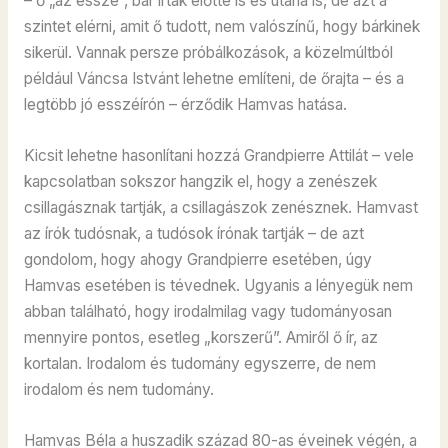
– ő „az esszé”, bár írtak előtte is és utána is, de azt a
szintet elérni, amit ő tudott, nem valószínű, hogy bárkinek
sikerül. Vannak persze próbálkozások, a közelmúltból
például Váncsa Istvánt lehetne említeni, de őrajta – és a
legtöbb jó esszéírón – érződik Hamvas hatása.
Kicsit lehetne hasonlítani hozzá Grandpierre Attilát – vele
kapcsolatban sokszor hangzik el, hogy a zenészek
csillagásznak tartják, a csillagászok zenésznek. Hamvast
az írók tudósnak, a tudósok írónak tartják – de azt
gondolom, hogy ahogy Grandpierre esetében, úgy
Hamvas esetében is tévednek. Ugyanis a lényegük nem
abban található, hogy irodalmilag vagy tudományosan
mennyire pontos, esetleg „korszerű”. Amiről ő ír, az
kortalan. Irodalom és tudomány egyszerre, de nem
irodalom és nem tudomány.
Hamvas Béla a huszadik század 80-as éveinek végén, a