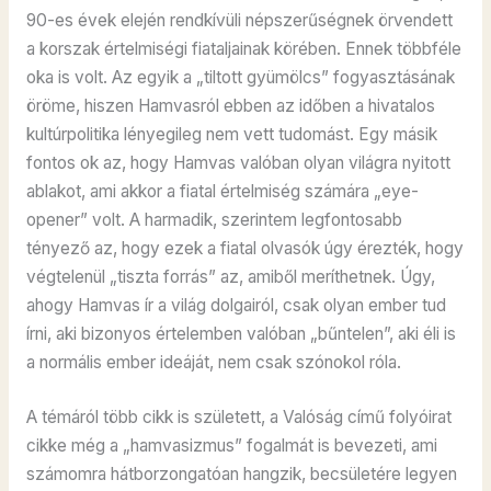
90-es évek elején rendkívüli népszerűségnek örvendett
a korszak értelmiségi fiataljainak körében. Ennek többféle
oka is volt. Az egyik a „tiltott gyümölcs” fogyasztásának
öröme, hiszen Hamvasról ebben az időben a hivatalos
kultúrpolitika lényegileg nem vett tudomást. Egy másik
fontos ok az, hogy Hamvas valóban olyan világra nyitott
ablakot, ami akkor a fiatal értelmiség számára „eye-
opener” volt. A harmadik, szerintem legfontosabb
tényező az, hogy ezek a fiatal olvasók úgy érezték, hogy
végtelenül „tiszta forrás” az, amiből meríthetnek. Úgy,
ahogy Hamvas ír a világ dolgairól, csak olyan ember tud
írni, aki bizonyos értelemben valóban „bűntelen”, aki éli is
a normális ember ideáját, nem csak szónokol róla.
A témáról több cikk is született, a Valóság című folyóirat
cikke még a „hamvasizmus” fogalmát is bevezeti, ami
számomra hátborzongatóan hangzik, becsületére legyen