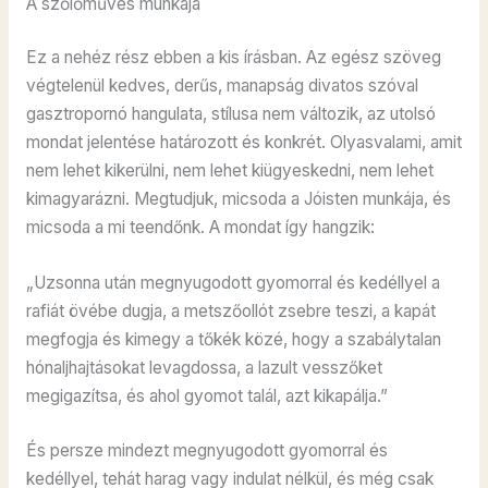
A szőlőműves munkája
Ez a nehéz rész ebben a kis írásban. Az egész szöveg
végtelenül kedves, derűs, manapság divatos szóval
gasztropornó hangulata, stílusa nem változik, az utolsó
mondat jelentése határozott és konkrét. Olyasvalami, amit
nem lehet kikerülni, nem lehet kiügyeskedni, nem lehet
kimagyarázni. Megtudjuk, micsoda a Jóisten munkája, és
micsoda a mi teendőnk. A mondat így hangzik:
„Uzsonna után megnyugodott gyomorral és kedéllyel a
rafiát övébe dugja, a metszőollót zsebre teszi, a kapát
megfogja és kimegy a tőkék közé, hogy a szabálytalan
hónaljhajtásokat levagdossa, a lazult vesszőket
megigazítsa, és ahol gyomot talál, azt kikapálja.”
És persze mindezt megnyugodott gyomorral és
kedéllyel, tehát harag vagy indulat nélkül, és még csak