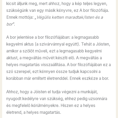
kicsit álljunk meg, mert ahhoz, hogy a kép teljes legyen,
szükségünk van egy másik könyvre, ez A bor filozófiája.
Ennek mottója: „
Végülis ketten maradtak/Isten és a
bor
”.
A bor jelentése a bor filozófiájában: a legmagasabb
kegyelmi aktus (a szivárvánnyal együtt). Tehát a Jóisten,
amikor a szőlőt műveli, ezt a legmagasabb kegyelmi
aktust, a megváltás művét készíti elő. A megváltás a
helyes magatartás visszaállítása. A bor filozófiájában ez a
szó szerepel, ezt könnyen össze tudjuk kapcsolni a
korábban már említett életrenddel. Ennek eszköze a bor.
Ahhoz, hogy a Jóisten el tudja végezni a munkáját,
nyugodt kedélyre van szükség, ehhez pedig uzsonnára
és megfelelő körülményekre. Hiszen ez a helyes
életrend, a helyes magatartás.