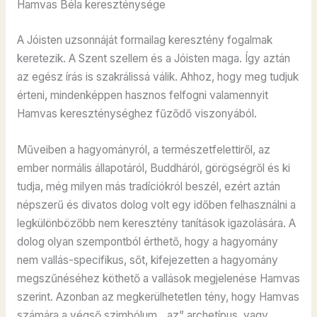
Hamvas Béla kereszténysége
A Jóisten uzsonnáját formailag keresztény fogalmak
keretezik. A Szent szellem és a Jóisten maga. Így aztán
az egész írás is szakrálissá válik. Ahhoz, hogy meg tudjuk
érteni, mindenképpen hasznos felfogni valamennyit
Hamvas kereszténységhez fűződő viszonyából.
Műveiben a hagyományról, a természetfelettiről, az
ember normális állapotáról, Buddháról, görögségről és ki
tudja, még milyen más tradíciókról beszél, ezért aztán
népszerű és divatos dolog volt egy időben felhasználni a
legkülönbözőbb nem keresztény tanítások igazolására. A
dolog olyan szempontból érthető, hogy a hagyomány
nem vallás-specifikus, sőt, kifejezetten a hagyomány
megszűnéséhez köthető a vallások megjelenése Hamvas
szerint. Azonban az megkerülhetetlen tény, hogy Hamvas
számára a végső szimbólum, „az” archetípus, vagy