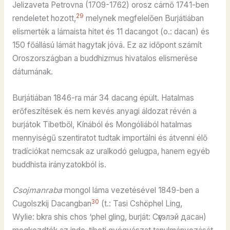
Jelizaveta Petrovna (1709-1762) orosz cárnő 1741-ben
29
rendeletet hozott,
melynek megfelelően Burjátiában
elismerték a lámaista hitet és 11 dacangot (o.: dacan) és
150 főállású lámát hagytak jóvá. Ez az időpont számít
Oroszországban a buddhizmus hivatalos elismerése
dátumának.
Burjátiában 1846-ra már 34 dacang épült. Hatalmas
erőfeszítések és nem kevés anyagi áldozat révén a
burjátok Tibetből, Kínából és Mongóliából hatalmas
mennyiségű szentiratot tudtak importálni és átvenni élő
tradíciókat nemcsak az uralkodó gelugpa, hanem egyéb
buddhista irányzatokból is.
Csojmanraba
mongol láma vezetésével 1849-ben a
30
Cugolszkij Dacangban
(t.: Tasi Cshöphel Ling,
Wylie: bkra shis chos ‘phel gling, burját: Сүүгэлэй дасан)