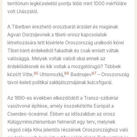
territórium legközelebbi pontja több mint 1000 mérföldre
volt Lhászától.
A Tibetben érezhető oroszbarát érzület és magának
Agvan Dorzsijevnek a tibeti-orosz kapcsolatok
létrehozására tett kísérlete Oroszország uralkodó körei
Tibet iránti érdekeiből fakadtak és csak emiatt váltak
valósággá. Melyek voltak valódi okai ennek az
érdeklődésnek és kik voltak a mozgatórugói? Többek
65
66
67
között Vitte,
Uhtomszkij,
Badmajev
– Oroszország
távol-keleti politikai sakkjátszmájának kulcsfigurái.
Az 1890-es években elkezdődött a Transz-szibériai
vasútvonal építése, amely összekötötte Európát a
Csendes-óceánnal. Ebben az időszakban az orosz
Külügyminisztériumban felmerült egy terv, melynek
végső célja Kína jelentős részének Oroszországhoz való