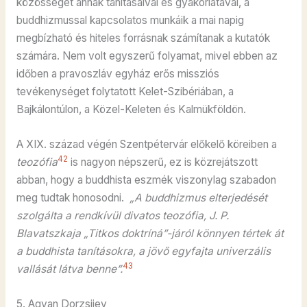
közösségét annak tanításaival és gyakorlatával, a
buddhizmussal kapcsolatos munkáik a mai napig
megbízható és hiteles forrásnak számítanak a kutatók
számára. Nem volt egyszerű folyamat, mivel ebben az
időben a pravoszláv egyház erős missziós
tevékenységet folytatott Kelet-Szibériában, a
Bajkálontúlon, a Közel-Keleten és Kalmükföldön.
A XIX. század végén Szentpétervár előkelő köreiben a
42
teozófia
is nagyon népszerű, ez is közrejátszott
abban, hogy a buddhista eszmék viszonylag szabadon
meg tudtak honosodni.
„A buddhizmus elterjedését
szolgálta a rendkívül divatos teozófia, J. P.
Blavatszkaja „Titkos doktríná”-járól könnyen tértek át
a buddhista tanításokra, a jövő egyfajta univerzális
43
vallását látva benne”.
5. Agvan Dorzsijev