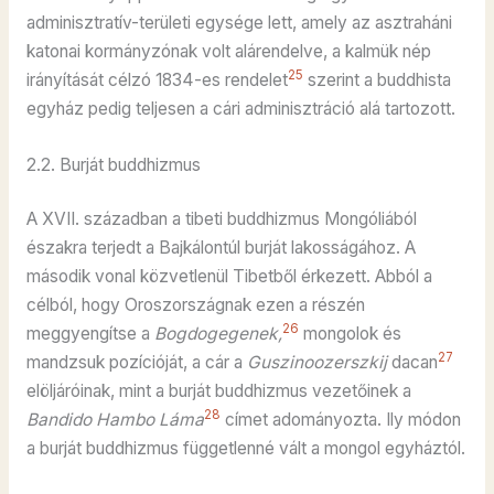
adminisztratív-területi egysége lett, amely az asztraháni
katonai kormányzónak volt alárendelve, a kalmük nép
25
irányítását célzó 1834-es rendelet
szerint a buddhista
egyház pedig teljesen a cári adminisztráció alá tartozott.
2.2. Burját buddhizmus
A XVII. században a tibeti buddhizmus Mongóliából
északra terjedt a Bajkálontúl burját lakosságához. A
második vonal közvetlenül Tibetből érkezett. Abból a
célból, hogy Oroszországnak ezen a részén
26
meggyengítse a
Bogdogegenek,
mongolok és
27
mandzsuk pozícióját, a cár a
Guszinoozerszkij
dacan
elöljáróinak, mint a burját buddhizmus vezetőinek a
28
Bandido Hambo Láma
címet adományozta. Ily módon
a burját buddhizmus függetlenné vált a mongol egyháztól.