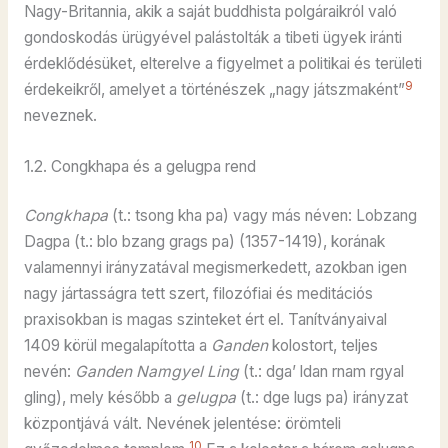
Nagy-Britannia, akik a saját buddhista polgáraikról való
gondoskodás ürügyével palástolták a tibeti ügyek iránti
érdeklődésüket, elterelve a figyelmet a politikai és területi
9
érdekeikről, amelyet a történészek „nagy játszmaként”
neveznek.
1.2. Congkhapa és a gelugpa rend
Congkhapa
(t.: tsong kha pa) vagy más néven: Lobzang
Dagpa (t.: blo bzang grags pa) (1357-1419), korának
valamennyi irányzatával megismerkedett, azokban igen
nagy jártasságra tett szert, filozófiai és meditációs
praxisokban is magas szinteket ért el. Tanítványaival
1409 körül megalapította a
Ganden
kolostort, teljes
nevén:
Ganden Namgyel Ling
(t.: dga’ ldan rnam rgyal
gling), mely később a
gelugpa
(t.: dge lugs pa) irányzat
központjává vált. Nevének jelentése: örömteli
10