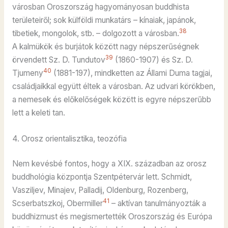
városban Oroszország hagyományosan buddhista
területeiről; sok külföldi munkatárs – kínaiak, japánok,
38
tibetiek, mongolok, stb. – dolgozott a városban.
A kalmükök és burjátok között nagy népszerűségnek
39
örvendett Sz. D. Tundutov
(1860-1907) és Sz. D.
40
Tjumeny
(1881-197), mindketten az Állami Duma tagjai,
családjaikkal együtt éltek a városban. Az udvari körökben,
a nemesek és előkelőségek között is egyre népszerűbb
lett a keleti tan.
4. Orosz orientalisztika, teozófia
Nem kevésbé fontos, hogy a XIX. században az orosz
buddhológia központja Szentpétervár lett. Schmidt,
Vasziljev, Minajev, Palladij, Oldenburg, Rozenberg,
41
Scserbatszkoj, Obermiller
– aktívan tanulmányozták a
buddhizmust és megismertették Oroszország és Európa