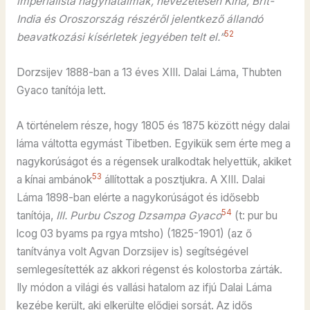
imperialista nagyhatalmak, nevezetesen Kína, Brit-
India és Oroszország részéről jelentkező állandó
52
beavatkozási kísérletek jegyében telt el.”
Dorzsijev 1888-ban a 13 éves XIII. Dalai Láma, Thubten
Gyaco tanítója lett.
A történelem része, hogy 1805 és 1875 között négy dalai
láma váltotta egymást Tibetben. Egyikük sem érte meg a
nagykorúságot és a régensek uralkodtak helyettük, akiket
53
a kínai ambánok
állítottak a posztjukra. A XIII. Dalai
Láma 1898-ban elérte a nagykorúságot és idősebb
54
tanítója,
III. Purbu Cszog Dzsampa Gyaco
(t: pur bu
lcog 03 byams pa rgya mtsho) (1825-1901) (az ő
tanítványa volt Agvan Dorzsijev is) segítségével
semlegesítették az akkori régenst és kolostorba zárták.
Ily módon a világi és vallási hatalom az ifjú Dalai Láma
kezébe került, aki elkerülte elődjei sorsát. Az idős