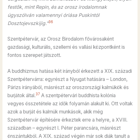
festők, mint Repin, és az orosz irodalomnak
úgyszólván valamennyi óriása Puskintól
36
Dosztojevszkijig.”
Szentpétervár, az Orosz Birodalom fővárosaként
gazdasági, kulturális, szellemi és vallási központként is
fontos szerepet játszott.
A buddhizmus hatása két irányból érkezett a XIX. századi
Szentpétervárra: egyrészt a Nyugat hatására – London,
Párizs irányából, másrészt az oroszországi kalmükök és
37
burjátok által.
A szentpétervári buddhista kolónia
vegyes összetétele az idők folyamán alakult ki. Ott voltak
azok a burját és kalmük munkások, akik még
Szentpétervár építésére érkeztek erre a helyre, a XVIII.
században – egyrészt I. Péter parancsára, másrészt
önszántukból. A XIX. század végén már sok diák tanult a