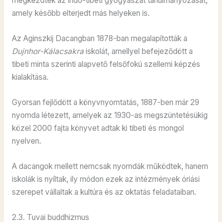
megkezdték az indo-tibeti gyógyászat tanulmányozását,
amely később elterjedt más helyeken is.
Az Aginszkij Dacangban 1878-ban megalapították a
Dujnhor-Kálacsakra
iskolát, amellyel befejeződött a
tibeti minta szerinti alapvető felsőfokú szellemi képzés
kialakítása.
Gyorsan fejlődött a könyvnyomtatás, 1887-ben már 29
nyomda létezett, amelyek az 1930-as megszüntetésükig
közel 2000 fajta könyvet adtak ki tibeti és mongol
nyelven.
A dacangok mellett nemcsak nyomdák működtek, hanem
iskolák is nyíltak, ily módon ezek az intézmények óriási
szerepet vállaltak a kultúra és az oktatás feladataiban.
2.3. Tuvai buddhizmus