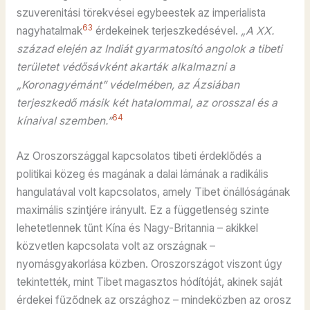
szuverenitási törekvései egybeestek az imperialista
63
nagyhatalmak
érdekeinek terjeszkedésével.
„A XX.
század elején az Indiát gyarmatosító angolok a tibeti
területet védősávként akarták alkalmazni a
„Koronagyémánt” védelmében, az Ázsiában
terjeszkedő másik két hatalommal, az orosszal és a
64
kínaival szemben.”
Az Oroszországgal kapcsolatos tibeti érdeklődés a
politikai közeg és magának a dalai lámának a radikális
hangulatával volt kapcsolatos, amely Tibet önállóságának
maximális szintjére irányult. Ez a függetlenség szinte
lehetetlennek tűnt Kína és Nagy-Britannia – akikkel
közvetlen kapcsolata volt az országnak –
nyomásgyakorlása közben. Oroszországot viszont úgy
tekintették, mint Tibet magasztos hódítóját, akinek saját
érdekei fűződnek az országhoz – mindeközben az orosz