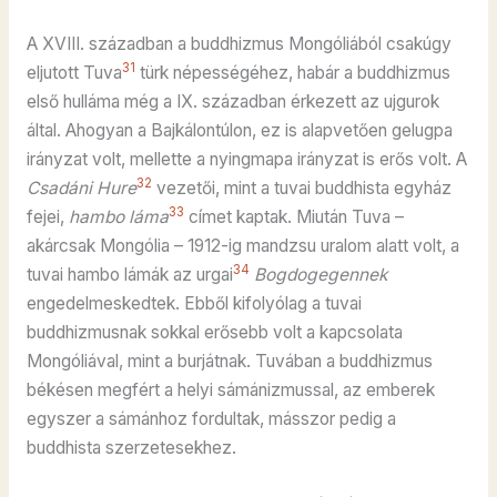
A XVIII. században a buddhizmus Mongóliából csakúgy
31
eljutott Tuva
türk népességéhez, habár a buddhizmus
első hulláma még a IX. században érkezett az ujgurok
által. Ahogyan a Bajkálontúlon, ez is alapvetően gelugpa
irányzat volt, mellette a nyingmapa irányzat is erős volt. A
32
Csadáni Hure
vezetői, mint a tuvai buddhista egyház
33
fejei,
hambo láma
címet kaptak. Miután Tuva –
akárcsak Mongólia – 1912-ig mandzsu uralom alatt volt, a
34
tuvai hambo lámák az urgai
Bogdogegennek
engedelmeskedtek. Ebből kifolyólag a tuvai
buddhizmusnak sokkal erősebb volt a kapcsolata
Mongóliával, mint a burjátnak. Tuvában a buddhizmus
békésen megfért a helyi sámánizmussal, az emberek
egyszer a sámánhoz fordultak, másszor pedig a
buddhista szerzetesekhez.