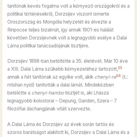
tanítónak kevés fogalma volt a környező országokról és a
politikai történésekről, Dorzsijev viszont ismerte
Oroszország és Mongólia helyzetét és élvezte a
Rinpocse teljes bizalmát, így annak 1901-es halálát
követően Dorzsijevnek volt a legnagyobb esélye a Dalai
Láma politikai tanácsadójának tisztjére.
Dorzsijev 1898-ban betöltötte a 35. életévét. Már 10 éve
55
a XIII. Dalai Láma szűkebb környezetéhez tartozott,
56
annak a hét tanítónak az egyike volt, akik
chenyi-re
(t.:
mtshan nyid) tanították a dalai lámát. Mindeközben
betölötte a
chenyi-hambo
tisztjét is, aki Lhásza
legnagyobb kolostorai – Depung, Ganden, Szera – 7
filozófiai dachangjának vitáit szervezte.
A Dalai Láma és Dorzsijev az évek során tartós és
szoros barátságot alakított ki, Dorzsijev a Dalai Láma és a