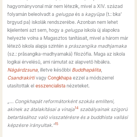
hagyományvonal már nem létezik, mivel a XIV. század
folyamán beleolvadt a
gelugpa
és a
kagyüpa
(t.: bka’
brgyud pa) iskolák rendszerébe. Azonban nem lehet
kijelenteni azt sem, hogy a
gelugpa
iskola új alapokra
helyezte volna a Magasztos tanításait, mivel a három már
létező iskola alapja szintén a
prászangika madhjamaka
(sz.: prāsangika-madhyamaká) filozófia. Maga az iskola
logikai érvelésű, ami rámutat az alapvető hibákra.
Nágárdzsuna
, illetve későbbi
Buddhapálita
,
Csandrakírti
vagy
Congkhapa
ezzel a módszerrel
utasítottak el
esszencialista
nézeteket.
„… Congkhapát reformátorként szokás említeni,
14
akinek az átalakításai a vinaja
szabályainak szigorú
betartásához való visszatérésre és a buddhista vallási
15
képzésre irányultak.”