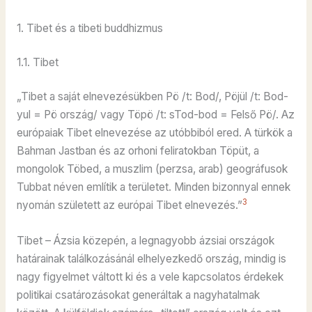
1. Tibet és a tibeti buddhizmus
1.1. Tibet
„Tibet a saját elnevezésükben Pö /t: Bod/, Pöjül /t: Bod-
yul = Pö ország/ vagy Töpö /t: sTod-bod = Felső Pö/. Az
európaiak Tibet elnevezése az utóbbiból ered. A türkök a
Bahman Jastban és az orhoni feliratokban Töpüt, a
mongolok Töbed, a muszlim (perzsa, arab) geográfusok
Tubbat néven említik a területet. Minden bizonnyal ennek
3
nyomán született az európai Tibet elnevezés.”
Tibet – Ázsia közepén, a legnagyobb ázsiai országok
határainak találkozásánál elhelyezkedő ország, mindig is
nagy figyelmet váltott ki és a vele kapcsolatos érdekek
politikai csatározásokat generáltak a nagyhatalmak