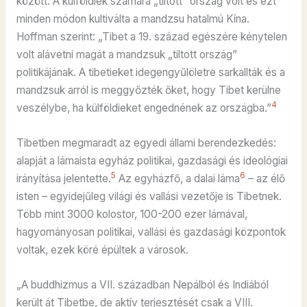
között. A külföldiek számára „tiltott” ország volt és ezt
minden módon kultiválta a mandzsu hatalmú Kína.
Hoffman szerint: „Tibet a 19. század egészére kénytelen
volt alávetni magát a mandzsuk „tiltott ország”
politikájának. A tibetieket idegengyűlöletre sarkallták és a
mandzsuk arról is meggyőzték őket, hogy Tibet kerülne
4
veszélybe, ha külföldieket engednének az országba.”
Tibetben megmaradt az egyedi állami berendezkedés:
alapját a lámaista egyház politikai, gazdasági és ideológiai
5
6
irányítása jelentette.
Az egyházfő, a dalai láma
– az élő
isten – egyidejűleg világi és vallási vezetője is Tibetnek.
Több mint 3000 kolostor, 100-200 ezer lámával,
hagyományosan politikai, vallási és gazdasági központok
voltak, ezek köré épültek a városok.
„A buddhizmus a VII. században Nepálból és Indiából
került át Tibetbe, de aktív terjesztését csak a VIII.