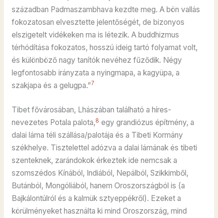
században Padmaszambhava kezdte meg. A bön vallás
fokozatosan elvesztette jelentőségét, de bizonyos
elszigetelt vidékeken ma is létezik. A buddhizmus
térhódítása fokozatos, hosszú ideig tartó folyamat volt,
és különböző nagy tanítók nevéhez fűződik. Négy
legfontosabb irányzata a nyingmapa, a kagyüpa, a
7
szakjapa és a gelugpa.”
Tibet fővárosában, Lhászában található a híres-
8
nevezetes Potala palota,
egy grandiózus építmény, a
dalai láma téli szállása/palotája és a Tibeti Kormány
székhelye. Tisztelettel adózva a dalai lámának és tibeti
szenteknek, zarándokok érkeztek ide nemcsak a
szomszédos Kínából, Indiából, Nepálból, Szikkimből,
Butánból, Mongóliából, hanem Oroszországból is (a
Bajkálontúlról és a kalmük sztyeppékről). Ezeket a
körülményeket használta ki mind Oroszország, mind