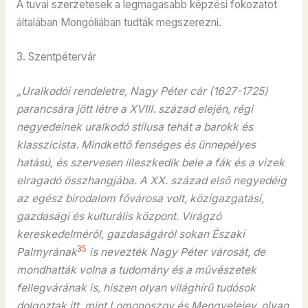
A tuvai szerzetesek a legmagasabb képzési fokozatot
általában Mongóliában tudták megszerezni.
3. Szentpétervár
„Uralkodói rendeletre, Nagy Péter cár (1627-1725)
parancsára jött létre a XVIII. század elején, régi
negyedeinek uralkodó stílusa tehát a barokk és
klasszicista. Mindkettő fenséges és ünnepélyes
hatású, és szervesen illeszkedik bele a fák és a vizek
elragadó összhangjába. A XX. század első negyedéig
az egész birodalom fővárosa volt, közigazgatási,
gazdasági és kulturális központ. Virágzó
kereskedelméről, gazdaságáról sokan Északi
35
Palmyrának
is nevezték Nagy Péter városát, de
mondhatták volna a tudomány és a művészetek
fellegvárának is, hiszen olyan világhírű tudósok
dolgoztak itt, mint Lomonoszov és Mengyelejev, olyan