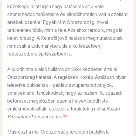
közelsége miatt igen nagy hatással volt a vele
szomszédos területekre és elkerülhetetlen volt a szellemi
értékek cseréje. Egyébiránt Oroszország, mivel
területének több, mint a fele Ázsiához tartozik, maga is
keleti ország. A Keletről jövő hatások megmutatkoznak
nemcsak a tudományban, de a költészetben,
festészetben, építészetben is.
A buddhizmus első hulláma az újkor kezdetén érte el
Oroszország határait. A régészek Közép-Ázsiában olyan
leletekre bukkantak – például sztúpamaradványok,
amelyek arról tanúskodnak, hogy az iszlám IX. századi
betörését megelőzően ezen a helyen buddhista
emlékművek álltak, és ezek a területek a néhai
Kusán
19
20
Birodalom
részei voltak.
Másrészt a mai Oroszország területén buddhista