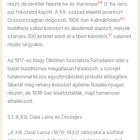
49
részt, dicsérettel fejezte be és
lharampa
(t: lha rams
pa) fokozatot kapott. A XX. század elejétől javarészt
50
Oroszországban dolgozott. 1906-ban Kalmükföldön
buddhista vallási kolostort és akadémiát alapított, melyek
51
számára 300 kötetet adott át a tibeti kánonból,
valamint
rituális tárgyakat.
Az 1917-es Nagy Októberi Szocialista Forradalom után a
burját buddhizmus megújításán fáradozott, a szovjet
hatalommal közös együttműködést próbálta elősegíteni.
Sikerült még néhány kolostort építenie Burjátia nyugati
részén, de 1938-ban letartóztatták, majd hamarosan
elhalálozott.
5.1. A XIII. Dalai Láma és Dorzsijev
„
A XIII. Dalai Láma (1876-1933) időszaka a külföldi