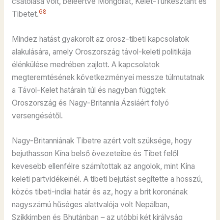
csatolása volt, beleértve Mongóliát, Kelet-Turkesztánt és
68
Tibetet.
Mindez hatást gyakorolt az orosz-tibeti kapcsolatok
alakulására, amely Oroszország távol-keleti politikája
élénkülése medrében zajlott. A kapcsolatok
megteremtésének következményei messze túlmutatnak
a Távol-Kelet határain túl és nagyban függtek
Oroszország és Nagy-Britannia Ázsiáért folyó
versengésétől.
Nagy-Britanniának Tibetre azért volt szüksége, hogy
bejuthasson Kína belső övezeteibe és Tibet felől
kevesebb ellenfélre számítottak az angolok, mint Kína
keleti partvidékeinél. A tibeti bejutást segítette a hosszú,
közös tibeti-indiai határ és az, hogy a brit koronának
nagyszámú hűséges alattvalója volt Nepálban,
Szikkimben és Bhutánban – az utóbbi két királyság