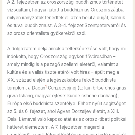
A 2. fejezetben az oroszországi buddhizmus történetét
vizsgáltam, hogyan jutott a buddhizmus Oroszországba,
milyen irányzatok terjedtek el, azon belül a burját, kalmük
és tuvai buddhizmust. A 3-4. fejezet Szentpétervárról és
az orosz orientalista gyökerekről szól.
A dolgozatom célja annak a feltérképezése volt, hogy mi
indokolta, hogy Oroszország egykori fővárosában –
amely mindig is a pezsgő szellemi életéről, valamint a
kultúra és a vallás tiszteletéről volt híres – épült meg a
XX. század elején a legészakabbra fekvő buddhista
1
templom, a Dacan
Gunzecsojnej (t.: kun brtse chos gnas
grwa tshang, magyar ejtése: künce cshöne dachang),
Európa első buddhista szentélye. Ehhez nyújt segítséget
az 5. és 6. fejezet, ahol Agvan Dorzsijev életét, a XIII.
Dalai Lámával való kapcsolatát és az orosz-tibeti politikai
hátteret elemeztem. A 7. fejezetben magáról a
szentélyről, annak létrejöttéről és mai napig tartó sorsáról