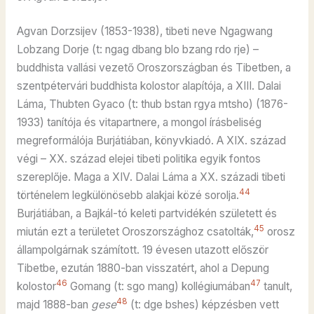
Agvan Dorzsijev (1853-1938), tibeti neve Ngagwang
Lobzang Dorje (t: ngag dbang blo bzang rdo rje) –
buddhista vallási vezető Oroszországban és Tibetben, a
szentpétervári buddhista kolostor alapítója, a XIII. Dalai
Láma, Thubten Gyaco (t: thub bstan rgya mtsho) (1876-
1933) tanítója és vitapartnere, a mongol írásbeliség
megreformálója Burjátiában, könyvkiadó. A XIX. század
végi – XX. század elejei tibeti politika egyik fontos
szereplője. Maga a XIV. Dalai Láma a XX. századi tibeti
44
történelem legkülönösebb alakjai közé sorolja.
Burjátiában, a Bajkál-tó keleti partvidékén született és
45
miután ezt a területet Oroszországhoz csatolták,
orosz
állampolgárnak számított. 19 évesen utazott először
Tibetbe, ezután 1880-ban visszatért, ahol a Depung
46
47
kolostor
Gomang (t: sgo mang) kollégiumában
tanult,
48
majd 1888-ban
gese
(t: dge bshes) képzésben vett