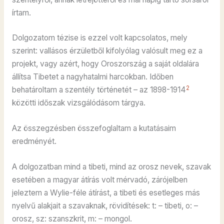
írtam.
Dolgozatom tézise is ezzel volt kapcsolatos, mely
szerint: vallásos érzületből kifolyólag valósult meg ez a
projekt, vagy azért, hogy Oroszország a saját oldalára
állítsa Tibetet a nagyhatalmi harcokban. Időben
2
behatároltam a szentély történetét – az 1898-1914
közötti időszak vizsgálódásom tárgya.
Az összegzésben összefoglaltam a kutatásaim
eredményét.
A dolgozatban mind a tibeti, mind az orosz nevek, szavak
esetében a magyar átírás volt mérvadó, zárójelben
jeleztem a Wylie-féle átírást, a tibeti és esetleges más
nyelvű alakjait a szavaknak, rövidítések: t: – tibeti, o: –
orosz, sz: szanszkrit, m: – mongol.