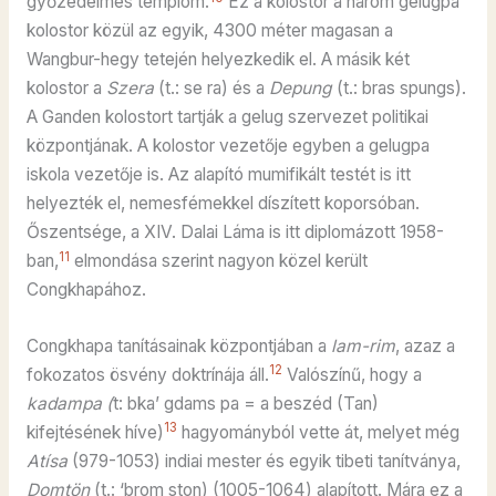
győzedelmes templom.
Ez a kolostor a három gelugpa
kolostor közül az egyik, 4300 méter magasan a
Wangbur-hegy tetején helyezkedik el. A másik két
kolostor a
Szera
(t.: se ra) és a
Depung
(t.: bras spungs).
A Ganden kolostort tartják a gelug szervezet politikai
központjának. A kolostor vezetője egyben a gelugpa
iskola vezetője is. Az alapító mumifikált testét is itt
helyezték el, nemesfémekkel díszített koporsóban.
Őszentsége, a XIV. Dalai Láma is itt diplomázott 1958-
11
ban,
elmondása szerint nagyon közel került
Congkhapához.
Congkhapa tanításainak központjában a
lam-rim
, azaz a
12
fokozatos ösvény doktrínája áll.
Valószínű, hogy a
kadampa (
t: bka’ gdams pa = a beszéd (Tan)
13
kifejtésének híve)
hagyományból vette át, melyet még
Atísa
(979-1053) indiai mester és egyik tibeti tanítványa,
Domtön
(t.: ‘brom ston) (1005-1064) alapított. Mára ez a