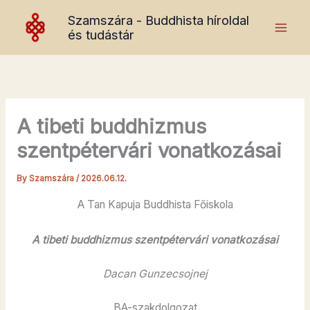
Skip
Szamszára - Buddhista híroldal
to
és tudástár
content
A tibeti buddhizmus
szentpétervári vonatkozásai
By
Szamszára
/
2026.06.12.
A Tan Kapuja Buddhista Főiskola
A tibeti buddhizmus szentpétervári vonatkozásai
Dacan Gunzecsojnej
BA-szakdolgozat