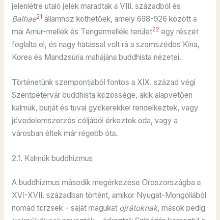
jelenlétre utaló jelek maradtak a VIII. századból és
21
Balhae
államhoz köthetőek, amely 698-926 között a
22
mai Amur-mellék és Tengermelléki terület
egy részét
foglalta el, és nagy hatással volt rá a szomszédos Kína,
Korea és Mandzsúria mahájána buddhista nézetei.
Történetünk szempontjából fontos a XIX. század végi
Szentpétervár buddhista közössége, akik alapvetően
kalmük, burját és tuvai gyökerekkel rendelkeztek, vagy
jövedelemszerzés céljából érkeztek oda, vagy a
városban éltek már régebb óta.
2.1. Kalmük buddhizmus
A buddhizmus második megérkezése Oroszországba a
XVI-XVII. században történt, amikor Nyugat-Mongóliából
nomád törzsek – saját magukat
ojrátoknak
, mások pedig