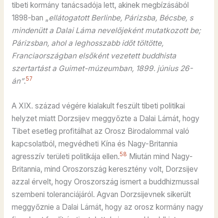
tibeti kormány tanácsadója lett, akinek megbízásából
1898-ban „
ellátogatott Berlinbe, Párizsba, Bécsbe, s
mindenütt a Dalai Láma nevelőjeként mutatkozott be;
Párizsban, ahol a leghosszabb időt töltötte,
Franciaországban elsőként vezetett buddhista
szertartást a Guimet-múzeumban, 1899. június 26-
57
án”
.
A XIX. század végére kialakult feszült tibeti politikai
helyzet miatt Dorzsijev meggyőzte a Dalai Lámát, hogy
Tibet esetleg profitálhat az Orosz Birodalommal való
kapcsolatból, megvédheti Kína és Nagy-Britannia
58
agresszív területi politikája ellen.
Miután mind Nagy-
Britannia, mind Oroszország keresztény volt, Dorzsijev
azzal érvelt, hogy Oroszország ismert a buddhizmussal
szembeni toleranciájáról. Agvan Dorzsijevnek sikerült
meggyőznie a Dalai Lámát, hogy az orosz kormány nagy