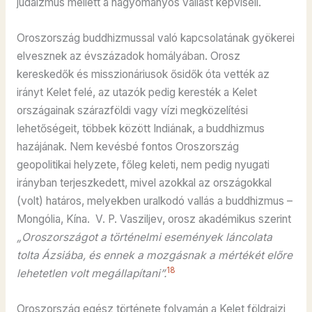
judaizmus mellett a hagyományos vallást képviseli.
Oroszország buddhizmussal való kapcsolatának gyökerei
elvesznek az évszázadok homályában. Orosz
kereskedők és misszionáriusok ősidők óta vették az
irányt Kelet felé, az utazók pedig keresték a Kelet
országainak szárazföldi vagy vízi megközelítési
lehetőségeit, többek között Indiának, a buddhizmus
hazájának. Nem kevésbé fontos Oroszország
geopolitikai helyzete, főleg keleti, nem pedig nyugati
irányban terjeszkedett, mivel azokkal az országokkal
(volt) határos, melyekben uralkodó vallás a buddhizmus –
Mongólia, Kína. V. P. Vasziljev, orosz akadémikus szerint
„Oroszországot a történelmi események láncolata
tolta Ázsiába, és ennek a mozgásnak a mértékét előre
18
lehetetlen volt megállapítani”.
Oroszország egész története folyamán a Kelet földrajzi