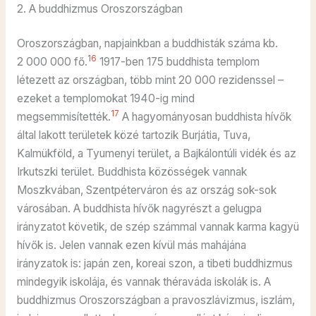
2. A buddhizmus Oroszországban
Oroszországban, napjainkban a buddhisták száma kb.
16
2 000 000 fő.
1917-ben 175 buddhista templom
létezett az országban, több mint 20 000 rezidenssel –
ezeket a templomokat 1940-ig mind
17
megsemmisítették.
A hagyományosan buddhista hívők
által lakott területek közé tartozik Burjátia, Tuva,
Kalmükföld, a Tyumenyi terület, a Bajkálontúli vidék és az
Irkutszki terület. Buddhista közösségek vannak
Moszkvában, Szentpéterváron és az ország sok-sok
városában. A buddhista hívők nagyrészt a gelugpa
irányzatot követik, de szép számmal vannak karma kagyü
hívők is. Jelen vannak ezen kívül más mahájána
irányzatok is: japán zen, koreai szon, a tibeti buddhizmus
mindegyik iskolája, és vannak théraváda iskolák is. A
buddhizmus Oroszországban a pravoszlávizmus, iszlám,