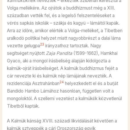
kalmüköknek
nevezték – érkeztek Szibérián keresztül a
Volga mellékére. Az ojrátok a buddhizmust még a XIII.
században vették fel, és a legelső felszenteléseket a
vörös sapkás iskolák – szákja és kagyü – lámáitól kapák.
Arra az időre, amikor elérték a Volga-melléket, a Tibetben
uralkodó politikai helyzet miatt nagyobbrészt a dalai láma
23
vezette gelugpa
irányzathoz tartoztak. Nagy
segítséget nyújtott
Zaja Pandita
(1599-1662), Hamkhai
Gyaco, aki a mongol írásbeliség alapján kidolgozta a
kalmük-ojrát írásbeliséget. A kalmük buddhizmus fejét a
cár nevezte ki és kalmük nép lámájának nevezték. A
24
rezidenciája Asztrahánban
helyezkedett el és a burját
Bandido Hambo Lámához hasonlóan, független volt a
mongoloktól. A szellemi vezetést a kalmükök közvetlenül
Tibetből kapták.
A Kalmük kánság XVIII. századi likvidálását követően a
kalmük sztyeppék a cári Oroszország egyik