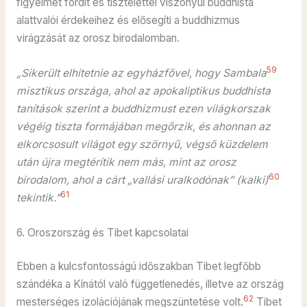
figyelmet fordít és tisztelettel viszonyul buddhista
alattvalói érdekeihez és elősegíti a buddhizmus
virágzását az orosz birodalomban.
59
„Sikerült elhitetnie az egyházfővel, hogy Sambala
misztikus országa, ahol az apokaliptikus buddhista
tanítások szerint a buddhizmust ezen világkorszak
végéig tiszta formájában megőrzik, és ahonnan az
elkorcsosult világot egy szörnyű, végső küzdelem
után újra megtérítik nem más, mint az orosz
60
birodalom, ahol a cárt „vallási uralkodónak” (kalki)
61
tekintik.”
6. Oroszország és Tibet kapcsolatai
Ebben a kulcsfontosságú időszakban Tibet legfőbb
szándéka a Kínától való függetlenedés, illetve az ország
62
mesterséges izolációjának megszüntetése volt.
Tibet