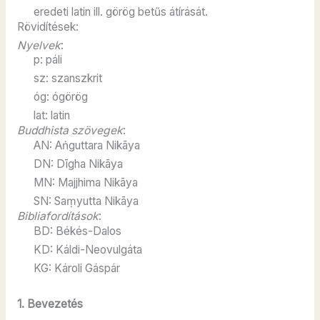
eredeti latin ill. görög betűs átírását.
Rövidítések:
Nyelvek
:
p: páli
sz: szanszkrit
óg: ógörög
lat: latin
Buddhista szövegek
:
AN: Aṅguttara Nikāya
DN: Dīgha Nikāya
MN: Majjhima Nikāya
SN: Saṃyutta Nikāya
Bibliafordítások
:
BD: Békés-Dalos
KD: Káldi-Neovulgáta
KG: Károli Gáspár
1. Bevezetés