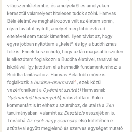
világszemléletembe, és amelyekről és amelyeken
keresztül valamelyest hitelesen tudok szólni. Hamvas
Béla életműve meghatározóvá vált az életem során,
olyan távlatot nyitott, amelyet még több évtized
elteltével sem tudok kimeríteni. Ilyen távlat az, hogy
egyre jobban nyitottam a „kelet”, és így a buddhizmus
felé is. Ennek köszönhető, hogy aztán magasabb szinten
is elkezdtem foglalkozni a Buddha életével, tanaival és
iskoláival, így jutottam el a harmadik fundamentumhoz: a
Buddha tanításaihoz. Hamvas Béla több műve is
4
foglalkozik a
buddha-dharmá
val
, ezek közül
vezérfonalként a
Gyémánt szútrát
(Hamvasnál:
Gyémántnál keményebb
) választottam. Külön
kommentárt is írt ehhez a szútrához, de utal rá a
Zen
tanulmányában, valamint az
Eksztázis
esszéjében is.
Továbbá
Az ősök nagy csarnoka
első kötetében e
szútrával együtt megjelenő és szerves egységet mutató