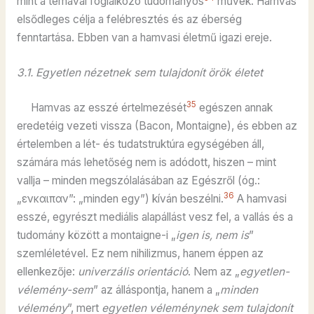
mint a témával foglalkozó tudományos
művek. Hamvas
elsődleges célja a felébresztés és az éberség
fenntartása. Ebben van a hamvasi életmű igazi ereje.
3.1. Egyetlen nézetnek sem tulajdonít örök életet
35
Hamvas az esszé értelmezését
egészen annak
eredetéig vezeti vissza (Bacon, Montaigne), és ebben az
értelemben a lét- és tudatstruktúra egységében áll,
számára más lehetőség nem is adódott, hiszen – mint
vallja – minden megszólalásában az Egészről (óg.:
36
„ενκαιπαν”: „minden egy”) kíván beszélni.
A hamvasi
esszé, egyrészt mediális alapállást vesz fel, a vallás és a
tudomány között a montaigne-i „
igen is, nem is
”
szemléletével. Ez nem nihilizmus, hanem éppen az
ellenkezője:
univerzális
orientáció
. Nem az „
egyetlen-
vélemény-sem
” az álláspontja, hanem a „
minden
vélemény
”, mert
egyetlen véleménynek sem tulajdonít