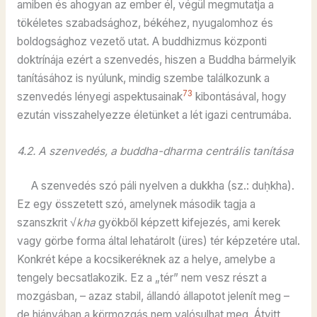
amiben és ahogyan az ember él, végül megmutatja a
tökéletes szabadsághoz, békéhez, nyugalomhoz és
boldogsághoz vezető utat. A buddhizmus központi
doktrínája ezért a szenvedés, hiszen a Buddha bármelyik
tanításához is nyúlunk, mindig szembe találkozunk a
73
szenvedés lényegi aspektusainak
kibontásával, hogy
ezután visszahelyezze életünket a lét igazi centrumába.
4.2. A szenvedés, a buddha-dharma centrális tanítása
A szenvedés szó páli nyelven a dukkha (sz.: duḥkha).
Ez egy összetett szó, amelynek második tagja a
szanszkrit
√kha
gyökből képzett kifejezés, ami kerek
vagy görbe forma által lehatárolt (üres) tér képzetére utal.
Konkrét képe a kocsikeréknek az a helye, amelybe a
tengely becsatlakozik. Ez a „tér” nem vesz részt a
mozgásban, – azaz stabil, állandó állapotot jelenít meg –
de hiányában a körmozgás nem valósulhat meg. Átvitt