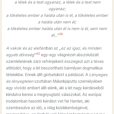
a lélek és a test ugyanaz, a lélek és a test nem
ugyanaz;
a tökéletes ember a halála után is él, a tökéletes ember
a halála után nem él;
a tökéletes ember halála után él is nem is él, sem nem
39
él
…”
A vakok és az elefánt
ban az „
ez az igaz, és minden
40
egyéb dőreség
”
egy-egy világnézet abszolutizált
szemléletének záró refrénjeként összegezi azt a téves
attitűdöt, hogy a lét beszorítható bármilyen dogmatikus
tételekbe. Ennek állít görbetükröt a példázat. A
Lényeges
és lényegtelen
szuttában Málunkjáputta személyében
egy vívódó embert állít elénk, aki a lét nagy kérdéseiből
kiindulva keresi a megnyugtató válaszokat. Az európai
irodalomban hasonló kérdést vet fel Hamlet, aki
szembesülve az idő, a világ kizökkentségével,