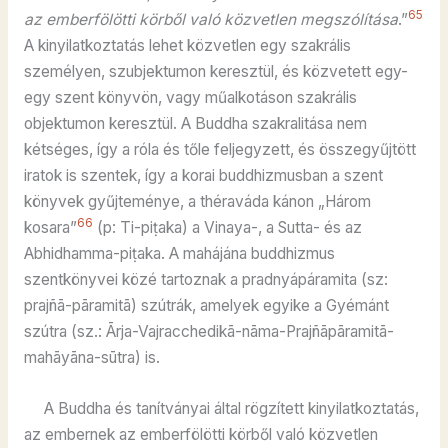
65
az emberfölötti körből való közvetlen megszólítása
.”
A kinyilatkoztatás lehet közvetlen egy szakrális
személyen, szubjektumon keresztül, és közvetett egy-
egy szent könyvön, vagy műalkotáson szakrális
objektumon keresztül. A Buddha szakralitása nem
kétséges, így a róla és tőle feljegyzett, és összegyűjtött
iratok is szentek, így a korai buddhizmusban a szent
könyvek gyűjteménye, a théraváda kánon „Három
66
kosara”
(p: Ti-piṭaka) a Vinaya-, a Sutta- és az
Abhidhamma-piṭaka. A mahájána buddhizmus
szentkönyvei közé tartoznak a pradnyápáramita (sz:
prajñā-pāramitā) szútrák, amelyek egyike a Gyémánt
szútra (sz.: Ārja-Vajracchedikā-nāma-Prajñāpāramitā-
mahāyāna-sūtra) is.
A Buddha és tanítványai által rögzített kinyilatkoztatás,
az embernek az emberfölötti körből való közvetlen