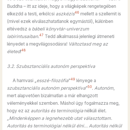
Buddha – itt az ideje, hogy a világképek rengetegében
46
elkezdd a testi, erkölcsi
aszkézis
mellett a szellemit is
(mivel ezek elválaszhatatlanok egymástól), különben
eltévedsz a
bábeli könyvtár-univerzum
47
labirintusaiban
.
Tedd alkalmassá jelenlegi átmeneti
lényedet a megvilágosodásra!
Változtasd meg az
48
életed
!
3.2. Szubsztanciális autonóm perspektíva
49
A hamvasi „
esszé-filozófia
”
lényege a
50
szubsztanciális autonóm perspektíva
”
.
Autonóm
,
mert alapvetően bizalmatlan a már elhangzott
véleményekkel szemben. Máshol úgy fogalmazza meg,
hogy ez az
autoritás és terminológia
nélküli élet.
„Mindenképpen a legnehezebb utat választottam.
Autoritás és terminológiai nélkül élni… Autoritás nélkül