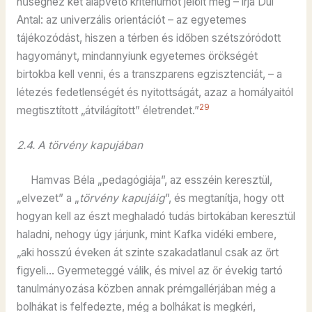
hűséghez két alapvető kritériumot jelölt meg – írja Dúl
Antal: az univerzális orientációt – az egyetemes
tájékozódást, hiszen a térben és időben szétszóródott
hagyományt, mindannyiunk egyetemes örökségét
birtokba kell venni, és a transzparens egzisztenciát, – a
létezés fedetlenségét és nyitottságát, azaz a homályaitól
29
megtisztított „átvilágított” életrendet.”
2.4. A törvény kapujában
Hamvas Béla „pedagógiája”, az esszéin keresztül,
„elvezet” a „
törvény kapujáig
”, és megtanítja, hogy ott
hogyan kell az észt meghaladó tudás birtokában keresztül
haladni, nehogy úgy járjunk, mint Kafka vidéki embere,
„aki hosszú éveken át szinte szakadatlanul csak az őrt
figyeli… Gyermeteggé válik, és mivel az őr évekig tartó
tanulmányozása közben annak prémgallérjában még a
bolhákat is felfedezte, még a bolhákat is megkéri,