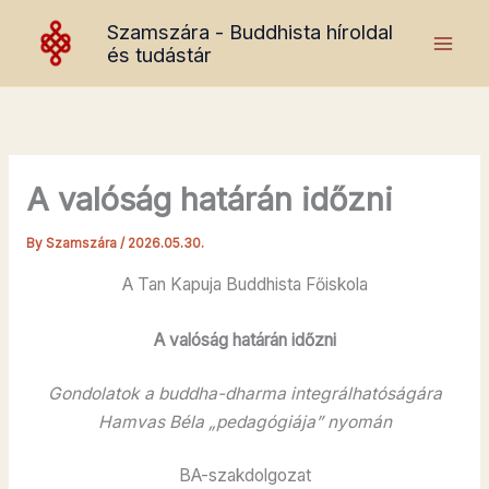
Skip
Szamszára - Buddhista híroldal
to
és tudástár
content
A valóság határán időzni
By
Szamszára
/
2026.05.30.
A Tan Kapuja Buddhista Főiskola
A valóság határán időzni
Gondolatok a buddha-dharma integrálhatóságára
Hamvas Béla „pedagógiája” nyomán
BA-szakdolgozat