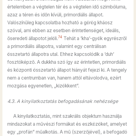
értelemben a végtelen tér és a végtelen idő szimbóluma,
azaz a téren és időn kívüli, primordiális állapot.
Valószínűleg kapcsolatba hozható a görög kháosz
szóval, ami ebben az esetben érintetlenséget, ideális,
74
őseredeti állapotot jelöli.
Tehát a ’kha’-gyök egyrészről
a primordiális állapotra, valamint egy centrálisan
összetartó állapotra utal. Ehhez kapcsolódik a ’duh’
fosztóképző. A dukkha szó így az érintetlen, primordiális
és központi összetartó állapot hiányát fejezi ki. A tengely
nem a centrumban van, hanem attól eltávolodva, ezért
mozgása egyenetlen, „kizökkent”.
4.3. A kinyilatkoztatás befogadásának nehézsége
A kinyilatkoztatás, mint szakrális objektum használja
mindazokat a művészi formákat és eszközöket, amelyet
egy „profán” műalkotás. A mű (szerzőjével), a befogadó