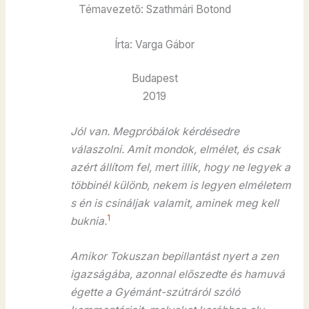
Témavezető: Szathmári Botond
Írta: Varga Gábor
Budapest
2019
Jól van. Megpróbálok kérdésedre
válaszolni. Amit mondok, elmélet, és csak
azért állítom fel, mert illik, hogy ne legyek a
többinél különb, nekem is legyen elméletem
s én is csináljak valamit, aminek meg kell
1
buknia.
Amikor Tokuszan bepillantást nyert a zen
igazságába, azonnal előszedte és hamuvá
égette a Gyémánt-szútráról szóló