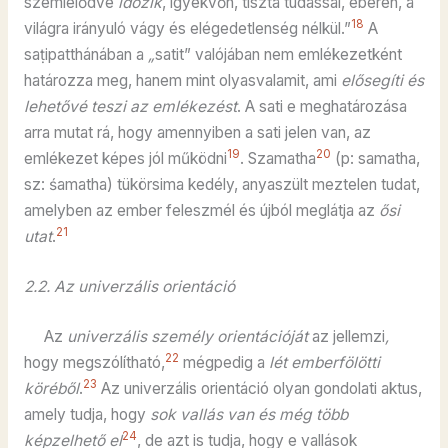
szemlélődve
időzik
, igyekvőn, tiszta tudással, éberen, a
18
világra irányuló vágy és elégedetlenség nélkül.”
A
saṭipatthánában a
„
satit” valójában nem emlékezetként
határozza meg, hanem mint olyasvalamit, ami
elősegíti és
lehetővé teszi az emlékezést
. A sati e meghatározása
arra mutat rá, hogy amennyiben a sati jelen van, az
19
20
emlékezet képes jól működni
. Szamatha
(p: samatha,
sz: śamatha) tükörsima kedély, anyaszült meztelen tudat,
amelyben az ember feleszmél és újból meglátja az
ősi
21
utat
.
2.2. Az univerzális orientáció
Az
univerzális személy orientációját
az jellemzi
,
22
hogy megszólítható,
mégpedig a
lét emberfölötti
23
köréből
.
Az univerzális orientáció olyan gondolati aktus,
amely tudja, hogy
sok vallás van és még több
24
képzelhető el
, de azt is tudja, hogy e vallások