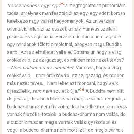
25
transzcendens egysége
a megfoghatatlan primordiális
tudás, amelynek manifesztációi az egy-egy adott korban
keletkező nagy vallási hagyományok. Az univerzális
orientáció jellemzi az esszét, amely Hamvas szellemi
praxisa. És végül az univerzális orientáció nem ragad le
egy mindenek fölötti elméletnél, ahogyan maga Buddha
sem: „Azt az elméletet vallja-e, Gótama úr, hogy a világ
örökkévaló, ez az igazság, és minden más nézet téves?
–
Nem vallom azt az elméletet
, Vaccsha, hogy a világ
örökkévaló, …nem örökkévaló, ez az igazság, és minden
más nézet téves… Nem lehet azt mondani, hogy
sem
26
újjászületik,
sem nem
születik újjá.”
A Buddha nem állít
dogmákat, de a buddhizmusban még is vannak dogmák, a
buddha-dharma nem filozófia, de a buddhizmusban mégis
vannak filozófiai tételek, a buddha-dharma nem vallás, de
a buddhizmusban mégis vannak vallási gyakorlatai és
végül a buddha-dharma nem moralizál, de mégis vannak