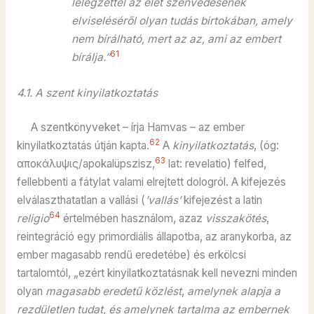
lélegzettel az élet szenvedésének
elviseléséről olyan tudás birtokában, amely
nem bírálható, mert az az, ami az embert
61
bírálja.”
4.1. A szent kinyilatkoztatás
A szentkönyveket – írja Hamvas – az ember
62
kinyilatkoztatás útján kapta.
A
kinyilatkoztatás
, (óg:
63
αποκάλυψις/apokalüpszisz,
lat: revelatio) felfed,
fellebbenti a fátylat valami elrejtett dologról. A kifejezés
elválaszthatatlan a vallási (
’vallás’
kifejezést a latin
64
religio
értelmében használom, azaz
visszakötés
,
reintegráció egy primordiális állapotba, az aranykorba, az
ember magasabb rendű eredetébe) és erkölcsi
tartalomtól, „ezért kinyilatkoztatásnak kell nevezni minden
olyan
magasabb eredetű közlést
,
amelynek alapja a
rezdületlen tudat, és amelynek tartalma az embernek