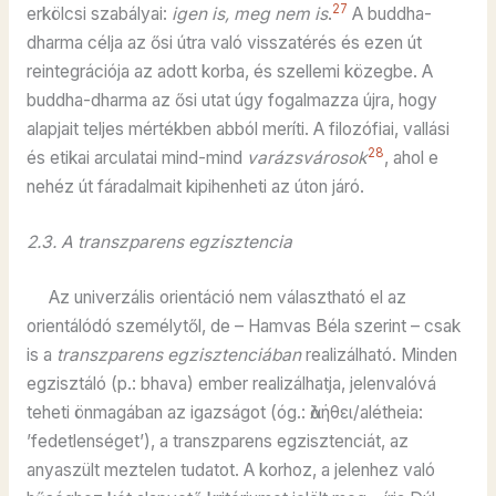
27
erkölcsi szabályai:
igen is, meg nem is
.
A buddha-
dharma célja az ősi útra való visszatérés és ezen út
reintegrációja az adott korba, és szellemi közegbe. A
buddha-dharma az ősi utat úgy fogalmazza újra, hogy
alapjait teljes mértékben abból meríti. A filozófiai, vallási
28
és etikai arculatai mind-mind
varázsvárosok
, ahol e
nehéz út fáradalmait kipihenheti az úton járó.
2.3. A transzparens egzisztencia
Az univerzális orientáció nem választható el az
orientálódó személytől, de – Hamvas Béla szerint – csak
is a
transzparens egzisztenciában
realizálható. Minden
egzisztáló (p.: bhava) ember realizálhatja, jelenvalóvá
teheti önmagában az igazságot (óg.: ἀλήθει/alétheia:
’fedetlenséget’), a transzparens egzisztenciát, az
anyaszült meztelen tudatot. A korhoz, a jelenhez való