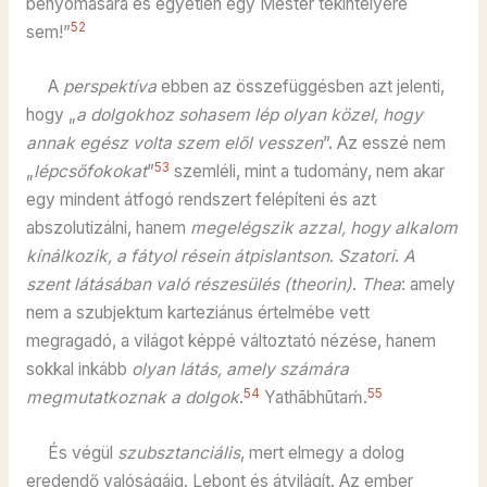
benyomására és egyetlen egy Mester tekintélyére
52
sem!”
A
perspektíva
ebben az összefüggésben azt jelenti,
hogy „
a dolgokhoz sohasem lép olyan közel, hogy
annak egész volta szem elől vesszen
”. Az esszé nem
53
„
lépcsőfokokat
”
szemléli, mint a tudomány, nem akar
egy mindent átfogó rendszert felépíteni és azt
abszolutizálni, hanem
megelégszik azzal, hogy alkalom
kínálkozik, a fátyol résein átpislantson
.
Szatori
.
A
szent látásában való részesülés (theorin)
.
Thea
: amely
nem a szubjektum karteziánus értelmébe vett
megragadó, a világot képpé változtató nézése, hanem
sokkal inkább
olyan látás, amely számára
54
55
megmutatkoznak a dolgok
.
Yathābhūtaḿ.
És végül
szubsztanciális
, mert elmegy a dolog
eredendő valóságáig. Lebont és átvilágít. Az ember