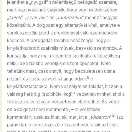
jelenthet a „nyugati” szellemiségű befogadó számára,
mert bizonytalanok vagyunk, hogy egy minden ízében
7
„
keleti
”, „
szakrális
” és „
metafizikai
” műhöz
hogyan
közelítsünk. A dolgozat egy alternatívát kínál, amelyre e
sorok szerzője jutott a problémával való szembesülés
kapcsán. A befogadás további nehézsége, hogy a
kinyilatkoztatott szakrális művek, beavató szentiratok. A
kor sajátja, hogy ma mindenféle spirituális felkészültség
nélkül a kezünkbe vehetjük e szent opusokat. Nem
tehetünk mást, csak annyit, hogy becsületesen utána
8
nézünk és tiszta szívvel ráhangolódunk
e
kinyilatkoztatásokra. Nem veszélytelen feladat, hiszen a
9
valóság határáig (sz: bhūta-koṭi)
vezetnek minket, ahol a
felkészületlen olvasó végzetesen eltévedhet. És végül
ez a dolgozat nem kommentár, – mivel hiteles
10
kommentárt, csak az írhat, aki már járt a „
túlparton
”
(sz:
pāramitā), e sorok szerzője viszont még csak azt sejti,