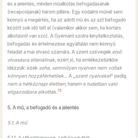
és a jelentés, minden műalkotás befogadásának
(recepciójának) három pillére. Egy irodalmi műnél sem
könnyű a megértés, ha az adott mű és az azt befogadó
között sok idő telt el (valamikor akkor sem, ha kortárs
alkotásról van szó). A Gyémánt szútra kinyilatkoztatás,
befogadás és értelmezése egyáltalán nem könnyű
feladat a mai olvasó számára. A szent szövegek
első
olvasásra ellenállnak
, ezért jó, ha emlékezetünkbe
idézzük: ezek
soha, semmilyen nyelven nem voltak
könnyen hozzáférhetőek
… A „
szent nyelveket
” pedig
nem a hétköznapi életben
, hanem a
tudatban való
75
eligazodásra alkották
.
5. A mű, a befogadó és a jelentés
5.1. A mű
5.1.1. A stílushitelesség: a nikája szutták