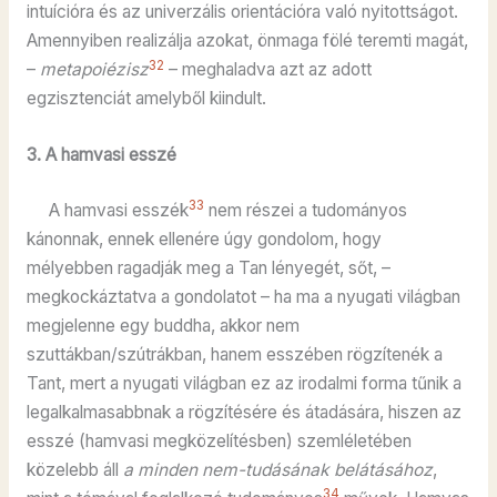
intuícióra és az univerzális orientációra való nyitottságot.
Amennyiben realizálja azokat, önmaga fölé teremti magát,
32
–
metapoiézisz
– meghaladva azt az adott
egzisztenciát amelyből kiindult.
3. A hamvasi esszé
33
A hamvasi esszék
nem részei a tudományos
kánonnak, ennek ellenére úgy gondolom, hogy
mélyebben ragadják meg a Tan lényegét, sőt, –
megkockáztatva a gondolatot – ha ma a nyugati világban
megjelenne egy buddha, akkor nem
szuttákban/szútrákban, hanem esszében rögzítenék a
Tant, mert a nyugati világban ez az irodalmi forma tűnik a
legalkalmasabbnak a rögzítésére és átadására, hiszen az
esszé (hamvasi megközelítésben) szemléletében
közelebb áll
a
minden nem-tudásának belátásához
,
34