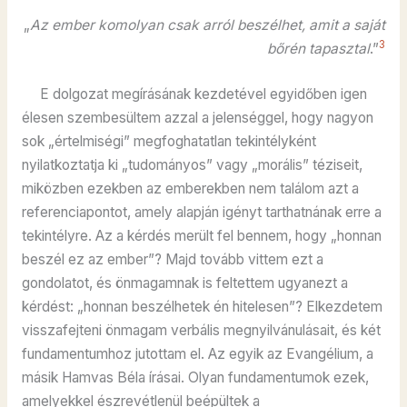
„
Az ember komolyan csak arról beszélhet, amit a saját
3
bőrén tapasztal
.”
E dolgozat megírásának kezdetével egyidőben igen
élesen szembesültem azzal a jelenséggel, hogy nagyon
sok „értelmiségi” megfoghatatlan tekintélyként
nyilatkoztatja ki „tudományos” vagy „morális” téziseit,
miközben ezekben az emberekben nem találom azt a
referenciapontot, amely alapján igényt tarthatnának erre a
tekintélyre. Az a kérdés merült fel bennem, hogy „honnan
beszél ez az ember”? Majd tovább vittem ezt a
gondolatot, és önmagamnak is feltettem ugyanezt a
kérdést: „honnan beszélhetek én hitelesen”? Elkezdetem
visszafejteni önmagam verbális megnyilvánulásait, és két
fundamentumhoz jutottam el. Az egyik az Evangélium, a
másik Hamvas Béla írásai. Olyan fundamentumok ezek,
amelyekkel észrevétlenül beépültek a