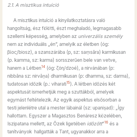
2.1. A misztikus intuíció
A misztikus intuíció a kinyilatkoztatásra való
hangoltság, ész fölötti, észt meghaladó, legmagasabb
szellemi képesség, amelyben az
univerzális személy
nem az individuális „én”, amelyik az életben (óg:
βίος/biosz), a szanszárába (p, sz: saṃsāra) karmikusan
(p. kamma, sz: karma) sorsszerűen bele van vetve,
14
hanem a Létben
(óg: ζόη/dzoé), a nirvánában (p:
nibbāna sz: nirvāṇa) dharmikusan (p: dhamma, sz: darma),
15
tudatosan időzik (p.: viharati
). A létben időzés két
aspektusát ismerhetjük meg a szuttákból, amelyek
egymást feltételezik. Az egyik aspektus elsősorban a
testi jelenlétre utal a mester lábainál (sz: upaniṣad): „Így
hallottam. Egyszer a Magasztos Benáresz közelében,
16
Iszipatana mellett, az Őzek ligetében
időzött
”
és a
tanítványok hallgatták a Tant, ugyanakkor arra a