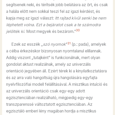
segítsenek neki, és térítsék jobb belátásra az őrt, és csak
a halála előtt nem sokkal teszi fel az igazi kérdést, és
kapja meg az igazi választ:
Itt rajtad kívül senki be nem
léphetett volna
.
Ezt a bejáratot csak a te számodra
30
jelölték ki
. Most megyek és bezárom.”
31
Ezek az esszék „
szó nyomok
”
(p.: pada), amelyek
a célba érkezéskor bizonyosan nyomtalanul elillannak.
Addig viszont „tutajként” is funkcionálnak, mert olyan
gondolat aktust realizálnak, amely az univerzális
orientáció jegyében áll. Ezért térek ki a kinyilatkoztatásra
és az arra való hangoltság újra hangolására egyfajta
nyelvfilozófiai modell felállításával. A misztikus intuíció és
az univerzális orientáció csak egy-egy adott
egzisztenciában realizálható, mégpedig egy-egy
transzparenssé változtatott egzisztenciában. Az
egzisztáló emberi lény magában hordja a misztikus