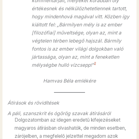
kommentárjait, melyeket korábban oly
értékesnek és nélkülözhetetlennek tartott,
hogy mindenhová magával vitt. Közben így
kiáltott fel: „Bármilyen mély is az ember
[filozófiai] műveltsége, olyan az, mint a
végtelen térben lebegő hajszál. Bármily
fontos is az ember világi dolgokban való
jártassága, olyan az, mint a feneketlen
2
mélységbe hulló vízcsepp!”
Hamvas Béla emlékére
Átírások és rövidítések
A páli, szanszkrit és ógörög szavak átírásáról
Dolgozatomban az idegen eredetű kifejezéseket
magyaros átírásban olvashatók, de minden esetben,
zárójelben, a megfelelő jelzettel megadom azok