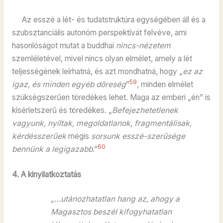
Az esszé a lét- és tudatstruktúra egységében áll és a
szubsztanciális autonóm perspektívát felvéve, ami
hasonlóságot mutat a buddhai
nincs-nézetem
szemléletével, mivel nincs olyan elmélet, amely a lét
teljességének leírhatná, és azt mondhatná, hogy „
ez az
59
igaz, és minden egyéb dőreség
”
, minden elmélet
szükségszerűen töredékes lehet. Maga az emberi „én” is
kísérletszerű és töredékes. „
Befejezhetetlenek
vagyunk, nyíltak, megoldatlanok, fragmentálisak,
kérdésszerűek
mégis
sorsunk esszé-szerűsége
60
bennünk a legigazabb
.”
4. A kinyilatkoztatás
„…utánozhatatlan hang az, ahogy a
Magasztos beszél kifogyhatatlan