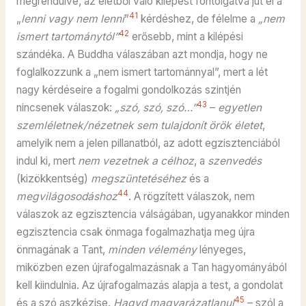
megrendülve, az életből való kilépést fontolgatva jut el a
41
„
lenni vagy nem lenni
”
kérdéshez, de félelme a
„nem
42
ismert tartománytól”
erősebb, mint a kilépési
szándéka. A Buddha válaszában azt mondja, hogy ne
foglalkozzunk a „nem ismert tartománnyal”, mert a lét
nagy kérdéseire a fogalmi gondolkozás szintjén
43
nincsenek válaszok:
„szó, szó, szó…”
–
egyetlen
szemléletnek/nézetnek sem tulajdonít örök életet
,
amelyik nem a jelen pillanatból, az adott egzisztenciából
indul ki, mert
nem vezetnek a célhoz
, a
szenvedés
(kizökkentség)
megszüntetéséhez
és a
44
megvilágosodáshoz
. A rögzített válaszok, nem
válaszok az egzisztencia válságában, ugyanakkor minden
egzisztencia csak önmaga fogalmazhatja meg újra
önmagának a Tant,
minden vélemény
lényeges,
miközben ezen újrafogalmazásnak a Tan hagyományából
kell kiindulnia. Az újrafogalmazás alapja a test, a gondolat
45
és a szó aszkézise.
Hagyd magyarázatlanul
– szól a