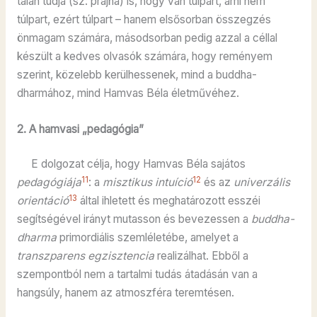
talán tudja (sz: prajñā) is, hogy van túlpart, ami nem
túlpart, ezért túlpart – hanem elsősorban összegzés
önmagam számára, másodsorban pedig azzal a céllal
készült a kedves olvasók számára, hogy reményem
szerint, közelebb kerülhessenek, mind a buddha-
dharmához, mind Hamvas Béla életművéhez.
2. A hamvasi „pedagógia”
E dolgozat célja, hogy Hamvas Béla sajátos
11
12
pedagógiája
: a
misztikus
intuíció
és az
univerzális
13
orientáció
által ihletett és meghatározott esszéi
segítségével irányt mutasson és bevezessen a
buddha-
dharma
primordiális szemléletébe, amelyet a
transzparens egzisztencia
realizálhat. Ebből a
szempontból nem a tartalmi tudás átadásán van a
hangsúly, hanem az atmoszféra teremtésen.