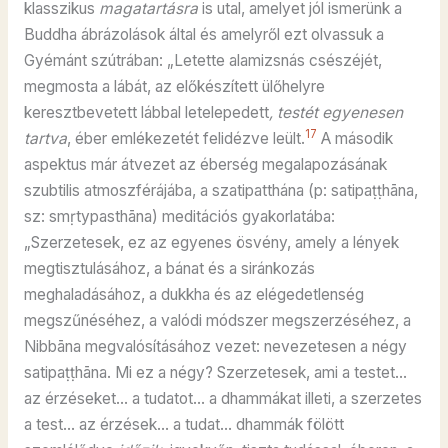
klasszikus
magatartásra
is utal, amelyet jól ismerünk a
Buddha ábrázolások által és amelyről ezt olvassuk a
Gyémánt szútrában: „Letette alamizsnás csészéjét,
megmosta a lábát, az előkészített ülőhelyre
keresztbevetett lábbal letelepedett
, testét egyenesen
17
tartva
, éber emlékezetét felidézve leült.
A második
aspektus már átvezet az éberség megalapozásának
szubtilis atmoszférájába, a szatipatthána (p: satipaṭṭhāna,
sz: smṛtypasthāna) meditációs gyakorlatába:
„Szerzetesek, ez az egyenes ösvény, amely a lények
megtisztulásához, a bánat és a siránkozás
meghaladásához, a dukkha és az elégedetlenség
megszűnéséhez, a valódi módszer megszerzéséhez, a
Nibbāna megvalósításához vezet: nevezetesen a négy
satipaṭṭhāna. Mi ez a négy? Szerzetesek, ami a testet…
az érzéseket… a tudatot… a dhammákat illeti, a szerzetes
a test… az érzések… a tudat… dhammák fölött