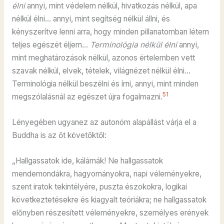
élni
annyi, mint védelem nélkül, hivatkozás nélkül, apa
nélkül élni… annyi, mint segítség nélkül állni, és
kényszerítve lenni arra, hogy minden pillanatomban létem
teljes egészét éljem…
Terminológia nélkül élni
annyi,
mint meghatározások nélkül, azonos értelemben vett
szavak nélkül, elvek, tételek, világnézet nélkül élni…
Terminológia nélkül beszélni és írni, annyi, mint minden
51
megszólalásnál az egészet újra fogalmazni.
Lényegében ugyanez az autonóm alapállást várja el a
Buddha is az őt követőktől:
„Hallgassatok ide, kálámák! Ne hallgassatok
mendemondákra, hagyományokra, napi véleményekre,
szent iratok tekintélyére, puszta észokokra, logikai
következtetésekre és kiagyalt teóriákra; ne hallgassatok
előnyben részesített véleményekre, személyes erények