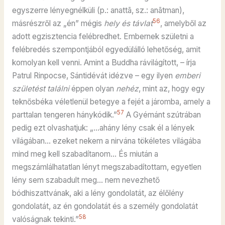
egyszerre lényegnélküli (p.: anattā, sz.: anātman),
56
másrészről az „én” mégis
hely és
távlat
, amelyből az
adott egzisztencia felébredhet. Embernek születni a
felébredés szempontjából egyedülálló lehetőség, amit
komolyan kell venni. Amint a Buddha rávilágított, – írja
Patrul Rinpocse, Sántidévát idézve – egy ilyen
emberi
születést találni
éppen olyan
nehéz
, mint az, hogy egy
teknősbéka véletlenül betegye a fejét a járomba, amely a
57
parttalan tengeren hánykódik.”
A Gyémánt szútrában
pedig ezt olvashatjuk: „…ahány lény csak él a lények
világában… ezeket nekem a nirvána tökéletes világába
mind meg kell szabadítanom… És miután a
megszámlálhatatlan lényt megszabadítottam, egyetlen
lény sem szabadult meg… nem nevezhető
bódhiszattvának, aki a lény gondolatát, az élőlény
gondolatát, az én gondolatát és a személy gondolatát
58
valóságnak tekinti.”