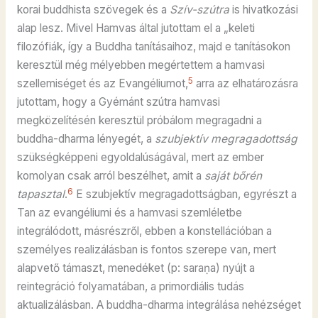
korai buddhista szövegek és a
Szív-szútra
is hivatkozási
alap lesz. Mivel Hamvas által jutottam el a „keleti
filozófiák, így a Buddha tanításaihoz, majd e tanításokon
keresztül még mélyebben megértettem a hamvasi
5
szellemiséget és az Evangéliumot,
arra az elhatározásra
jutottam, hogy a Gyémánt szútra hamvasi
megközelítésén keresztül próbálom megragadni a
buddha-dharma lényegét, a
szubjektív megragadottság
szükségképpeni egyoldalúságával, mert az ember
komolyan csak arról beszélhet, amit a
saját bőrén
6
tapasztal
.
E szubjektív megragadottságban, egyrészt a
Tan az evangéliumi és a hamvasi szemléletbe
integrálódott, másrészről, ebben a konstellációban a
személyes realizálásban is fontos szerepe van, mert
alapvető támaszt, menedéket (p: saraṇa) nyújt a
reintegráció folyamatában, a primordiális tudás
aktualizálásban. A buddha-dharma integrálása nehézséget