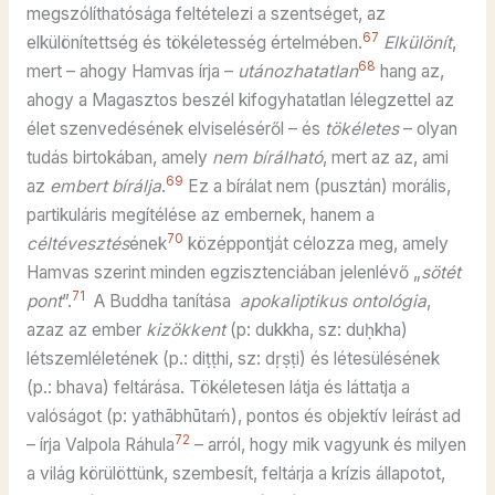
megszólíthatósága feltételezi a szentséget, az
67
elkülönítettség és tökéletesség értelmében.
Elkülönít
,
68
mert – ahogy Hamvas írja –
utánozhatatlan
hang az,
ahogy a Magasztos beszél kifogyhatatlan lélegzettel az
élet szenvedésének elviseléséről – és
tökéletes
– olyan
tudás birtokában, amely
nem bírálható
, mert az az, ami
69
az
embert bírálja
.
Ez a bírálat nem (pusztán) morális,
partikuláris megítélése az embernek, hanem a
70
céltévesztés
ének
középpontját célozza meg, amely
Hamvas szerint minden egzisztenciában jelenlévő „
sötét
71
pont
”.
A Buddha tanítása
apokaliptikus ontológia
,
azaz az ember
kizökkent
(p: dukkha, sz: duḥkha)
létszemléletének (p.: diṭṭhi, sz: dṛṣṭi) és létesülésének
(p.: bhava) feltárása. Tökéletesen látja és láttatja a
valóságot (p: yathābhūtaḿ), pontos és objektív leírást ad
72
– írja Valpola Ráhula
– arról, hogy mik vagyunk és milyen
a világ körülöttünk, szembesít, feltárja a krízis állapotot,