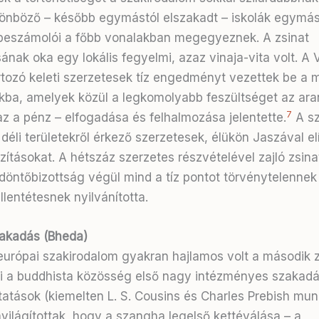
lönböző – később egymástól elszakadt – iskolák egymás
beszámolói a főbb vonalakban megegyeznek. A zsinat
ának oka egy lokális fegyelmi, azaz vinaja-vita volt. A 
rtozó keleti szerzetesek tíz engedményt vezettek be a 
kba, amelyek közül a legkomolyabb feszültséget az ara
7
az a pénz – elfogadása és felhalmozása jelentette.
A sz
déli területekről érkező szerzetesek, élükön Jaszával elí
azításokat. A hétszáz szerzetes részvételével zajló zsin
döntőbizottság végül mind a tíz pontot törvénytelennek
llentétesnek nyilvánította.
akadás (Bheda)
európai szakirodalom gyakran hajlamos volt a második z
i a buddhista közösség első nagy intézményes szakadá
atások (kiemelten L. S. Cousins és Charles Prebish mu
világítottak, hogy a szangha legelső kettéválása – a