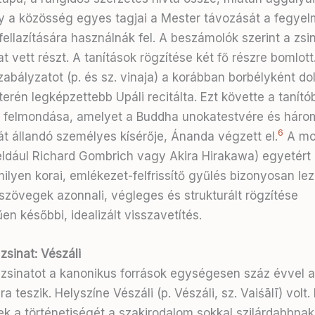
gy a közösség egyes tagjai a Mester távozását a fegyel
fellazítására használnák fel. A beszámolók szerint a zsi
t vett részt. A tanítások rögzítése két fő részre bomlott
zabályzatot (p. és sz. vinaja) a korábban borbélyként do
terén legképzettebb Upáli recitálta. Ezt követte a tanít
 felmondása, amelyet a Buddha unokatestvére és háro
6
át állandó személyes kísérője, Ánanda végzett el.
A mo
éldául Richard Gombrich vagy Akira Hirakawa) egyetért
lyen korai, emlékezet-felfrissítő gyűlés bizonyosan leza
szövegek azonnali, végleges és strukturált rögzítése
n későbbi, idealizált visszavetítés.
zsinat: Vészáli
zsinatot a kanonikus források egységesen száz évvel 
ra teszik. Helyszíne Vészáli (p. Vészáli, sz. Vaiśālī) volt
 a történetiségét a szakirodalom sokkal szilárdabbnak 