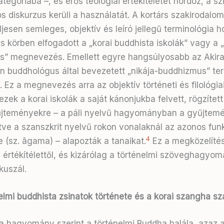
ategóriába –, és erős teológiai értékítéletet hordoz, a sz
 diskurzus kerüli a használatát. A kortárs szakirodalo
ljesen semleges, objektív és leíró jellegű terminológia 
s körben elfogadott a „korai buddhista iskolák” vagy a
” megnevezés. Emellett egyre hangsúlyosabb az Akir
n buddhológus által bevezetett „nikája-buddhizmus” te
 Ez a megnevezés arra az objektív történeti és filológia
ezek a korai iskolák a saját kánonjukba felvett, rögzített
teményekre – a páli nyelvű hagyományban a gyűjtemé
letve a szanszkrit nyelvű rokon vonalaknál az azonos fun
4
 (sz. āgama) – alapozták a tanaikat.
Ez a megközelíté
 értékítélettől, és kizárólag a történelmi szöveghagyo
kuszál.
nelmi buddhista zsinatok története és a korai szangha s
a hagyomány szerint a történelmi Buddha halála, azaz 