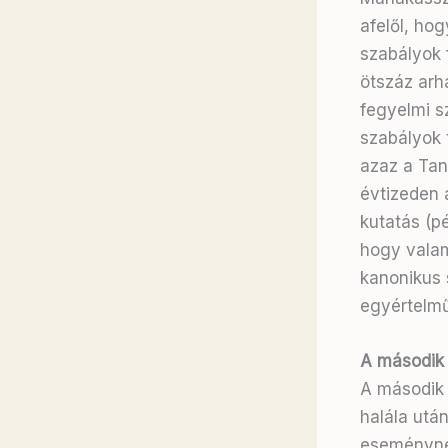
afelől, ho
szabályok 
ötszáz arha
fegyelmi s
szabályok 
azaz a Tan
évtizeden 
kutatás (p
hogy valami
kanonikus 
egyértelműe
A második 
A második 
halála után
eseménynek