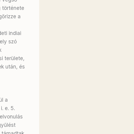
g története
gőrizze a
ti indiai
mely szó
k
 területe,
k után, és
ül a
. e. 5.
 elvonulás
gyűlést
i támadtak