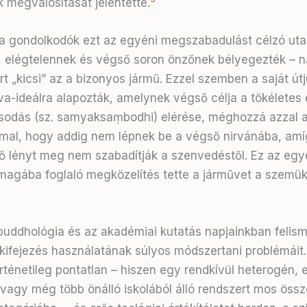
k megvalósítását jelentette.
 gondolkodók ezt az egyéni megszabadulást célzó uta
 elégtelennek és végső soron önzőnek bélyegezték – na
rt „kicsi” az a bizonyos jármű. Ezzel szemben a saját út
va-ideálra alapozták, amelynek végső célja a tökéletes é
odás (sz. samyaksaṃbodhi) elérése, méghozzá azzal 
al, hogy addig nem lépnek be a végső nirvánába, amí
ő lényt meg nem szabadítják a szenvedéstől. Ez az eg
magába foglaló megközelítés tette a járművet a szemü
uddhológia és az akadémiai kutatás napjainkban felism
 kifejezés használatának súlyos módszertani problémáit.
rténetileg pontatlan – hiszen egy rendkívül heterogén, e
 vagy még több önálló iskolából álló rendszert mos öss