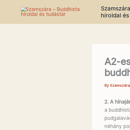
Skip
Szamszára
to
híroldal és
content
A2-es
buddh
By
Szamszár
2. A hínajá
a buddhist
pudgalavád
néhány po