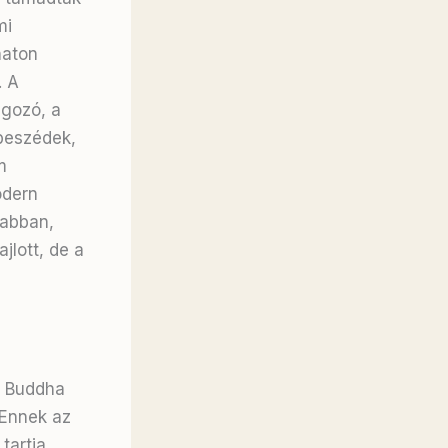
mi
naton
. A
lgozó, a
óbeszédek,
m
dern
 abban,
jlott, de a
a Buddha
. Ennek az
tartja,