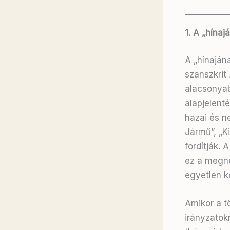
1. A „hínaj
A „hínajána
szanszkrit
alacsonyab
alapjelenté
hazai és n
Jármű”, „K
fordítják.
ez a megne
egyetlen k
Amikor a t
irányzatok