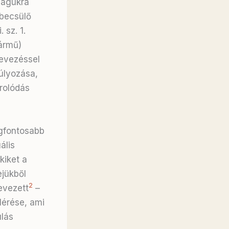
magukra
ebecsülő
 sz. 1.
ármű)
nevezéssel
súlyozása,
rolódás
egfontosabb
ális
kiket a
ejükből
2
evezett
–
lérése, ami
ulás