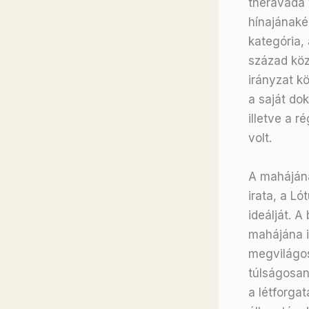
théraváda 
hínajánaké
kategória, 
század köz
irányzat k
a saját dok
illetve a 
volt.
A mahájána
irata, a Lót
ideálját. A
mahájána i
megvilágos
túlságosan
a létforga