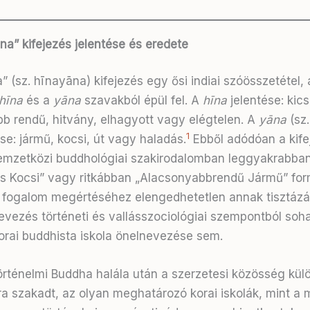
ána” kifejezés jelentése és eredete
” (sz. hīnayāna) kifejezés egy ősi indiai szóösszetétel,
hīna
és a
yāna
szavakból épül fel. A
hīna
jelentése: kicsi
b rendű, hitvány, elhagyott vagy elégtelen. A
yāna
(sz.
1
se: jármű, kocsi, út vagy haladás.
Ebből adódóan a kife
emzetközi buddhológiai szakirodalomban leggyakrabban
is Kocsi” vagy ritkábban „Alacsonyabbrendű Jármű” fo
 A fogalom megértéséhez elengedhetetlen annak tisztáz
vezés történeti és vallásszociológiai szempontból soh
orai buddhista iskola önelnevezése sem.
örténelmi Buddha halála után a szerzetesi közösség kü
ra szakadt, az olyan meghatározó korai iskolák, mint a m