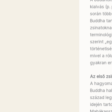
kialvás (p.
során több
Buddha tan
zsinatoknak
terminológi
szerint „eg
történetis
mivel a ró
gyakran erő
Az első zs
A hagyomán
Buddha halá
század leg
idején tar
Mahákassza