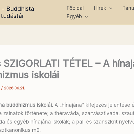
 - Buddhista
Főoldal
Hírek
Tan
 tudástár
Egyéb
 SZIGORLATI TÉTEL – A hínaj
izmus iskolái
a
/
2026.06.21.
na buddhizmus iskolái.
A „hínajána” kifejezés jelentése 
a zsinatok története; a théraváda, szarvásztiváda, szaut
a és egyéb hínajána iskolák; a páli és szanszkrit nyelv
sztkanonikus mű.