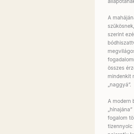
állapotána
A mahájána
szűkösnek,
szerint ezé
bódhiszatt
megvilágos
fogadalomm
összes érz
mindenkit 
„naggyá”.
A modern b
„hínajána”
fogalom tö
tizennyolc