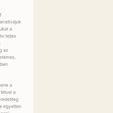
t
rratívájuk
jukat a
s teljes
a
g az
yetemes,
kben
erte a
 Mivel a
redetileg
ze egyetlen