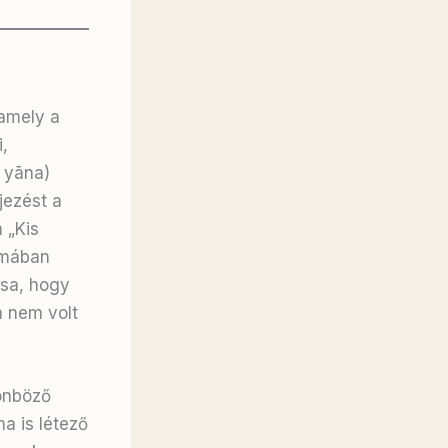
 amely a
,
 yāna)
jezést a
 „Kis
rmában
ása, hogy
a nem volt
lönböző
a is létező