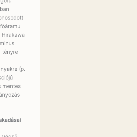
igorú
mban
honosodott
 „főáramú
a Hirakawa
rminus
i tényre
nyekre (p.
kciójú
s mentes
mányozás
zakadásai
a végső