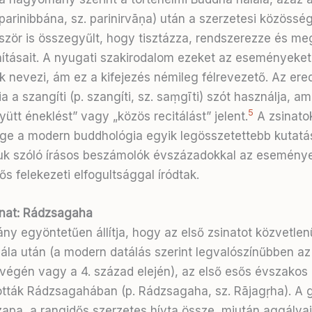
 parinibbána, sz. parinirvāṇa) után a szerzetesi közössé
ször is összegyűlt, hogy tisztázza, rendszerezze és me
ításait. A nyugati szakirodalom ezeket az eseményeket
 nevezi, ám ez a kifejezés némileg félrevezető. Az erede
a a szangíti (p. szangíti, sz. saṃgīti) szót használja, a
5
yütt éneklést” vagy „közös recitálást” jelent.
A zsinato
ége a modern buddhológia egyik legösszetettebb kutatási
luk szóló írásos beszámolók évszázadokkal az eseménye
s felekezeti elfogultsággal íródtak.
inat: Rádzsagaha
y egyöntetűen állítja, hogy az első zsinatot közvetlen
la után (a modern datálás szerint legvalószínűbben az i
végén vagy a 4. század elején), az első esős évszakos
tották Rádzsagahában (p. Rádzsagaha, sz. Rājagṛha). A 
pa, a rangidős szerzetes hívta össze, miután aggálya