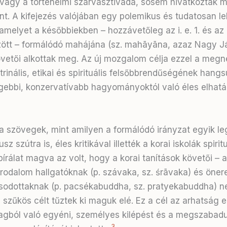
vagy a történelmi szarvásztiváda, sosem hivatkoztak 
nt. A kifejezés valójában egy polemikus és tudatosan l
amelyet a későbbiekben – hozzávetőleg az i. e. 1. és az i.
ött – formálódó mahájána (sz. mahāyāna, azaz Nagy J
övetői alkottak meg. Az új mozgalom célja ezzel a meg
trinális, etikai és spirituális felsőbbrendűségének hang
régebbi, konzervatívabb hagyományoktól való éles elhatá
 szövegek, mint amilyen a formálódó irányzat egyik l
usz szútra is, éles kritikával illették a korai iskolák spiritu
 bírálat magva az volt, hogy a korai tanítások követői – a
rodalom hallgatóknak (p. szávaka, sz. śrāvaka) és öner
odottaknak (p. pacsékabuddha, sz. pratyekabuddha) n
 szűkös célt tűztek ki maguk elé. Ez a cél az arhatság e
tagból való egyéni, személyes kilépést és a megszabad
3