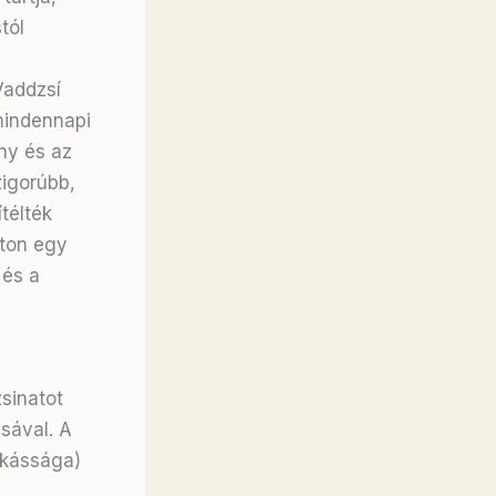
tól
Vaddzsí
mindennapi
ny és az
igorúbb,
télték
aton egy
 és a
sinatot
sával. A
nkássága)