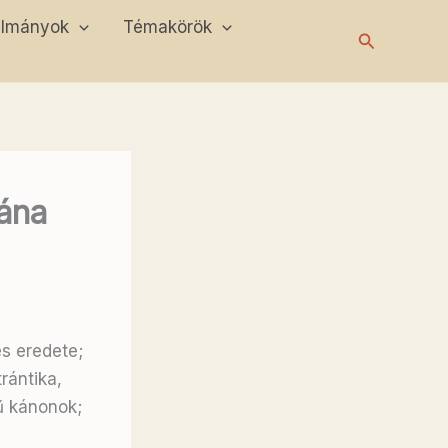
ulmányok
Témakörök
Search
ána
és eredete;
rántika,
ű kánonok;