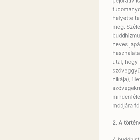
pejoratív k
tudományos
helyette te
meg. Széle
buddhizmus
neves japá
használata.
utal, hogy 
szöveggyűj
nikája), il
szövegekre
mindenféle
módjára fó
2. A törté
A buddhist