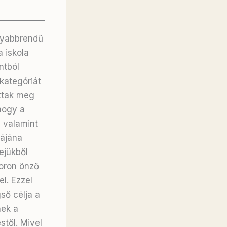
nyabbrendű
 iskola
ntból
kategóriát
ttak meg
 hogy a
, valamint
ájána
rejükből
oron önző
el
. Ezzel
ső célja a
nek a
stől
. Mivel