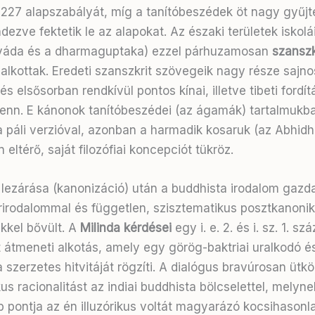
227 alapszabályát, míg a tanítóbeszédek öt nagy gyű
ndezve fektetik le az alapokat
. Az északi területek iskolá
iváda és a dharmaguptaka) ezzel párhuzamosan
szanszk
alkottak
. Eredeti szanszkrit szövegeik nagy része sajno
 és elsősorban rendkívül pontos kínai, illetve tibeti ford
fenn
. E kánonok tanítóbeszédei (az ágamák) tartalmukba
 páli verzióval, azonban a harmadik kosaruk (az Abhid
eltérő, saját filozófiai koncepciót tükröz
.
lezárása (kanonizáció) után a buddhista irodalom gazd
rodalommal és független, szisztematikus posztkanoni
kkel bővült
. A
Milinda kérdései
egy i. e. 2. és i. sz. 1. sz
t átmeneti alkotás, amely egy görög-baktriai uralkodó é
zerzetes hitvitáját rögzíti
. A dialógus bravúrosan ütkö
kus racionalitást az indiai buddhista bölcselettel, melyne
b pontja az én illuzórikus voltát magyarázó kocsihasonl