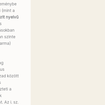
jteménybe
i (mint a
rit nyelvű
s
ításokban
n szinte
harma)
ag
kus
ázad között
s
zteti a
k
at
. Az i. sz.