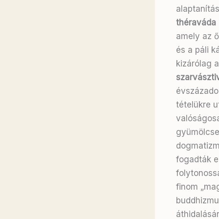
alaptanítás
théraváda
amely az ő
és a páli 
kizárólag a
szarvászti
évszázadok
tételükre 
valóságosa
gyümölcse
dogmatizmu
fogadták el
folytonoss
finom „mag
buddhizmus
áthidalásá