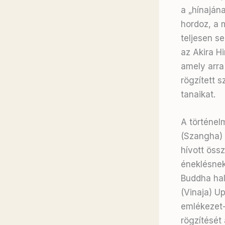
a „hínajána
hordoz, a 
teljesen 
az Akira Hi
amely arra 
rögzített 
tanaikat
.
A történel
(Szangha) 
hívott öss
éneklésnek
Buddha hal
(Vinaja) Up
emlékezet-f
rögzítését 