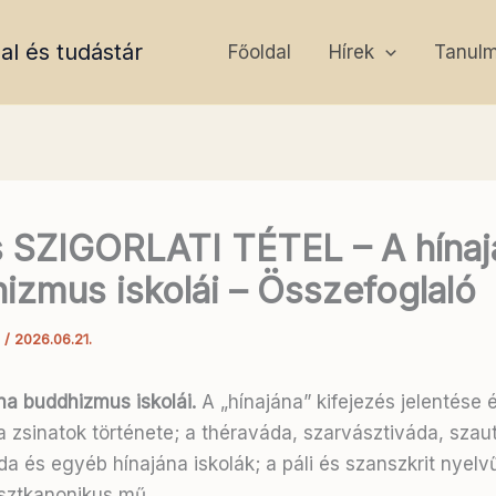
al és tudástár
Főoldal
Hírek
Tanul
 SZIGORLATI TÉTEL – A hínaj
izmus iskolái – Összefoglaló
a
/
2026.06.21.
na buddhizmus iskolái.
A „hínajána” kifejezés jelentése 
a zsinatok története; a théraváda, szarvásztiváda, szaut
a és egyéb hínajána iskolák; a páli és szanszkrit nyelv
sztkanonikus mű.