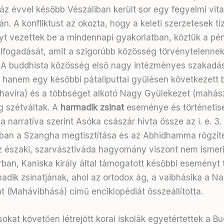
z évvel később Vészáliban került sor egy fegyelmi vita
n. A konfliktust az okozta, hogy a keleti szerzetesek tí
 vezettek be a mindennapi gyakorlatban, köztük a pén
elfogadását, amit a szigorúbb közösség törvénytelenne
. A buddhista közösség első nagy intézményes szakad
 hanem egy későbbi pátaliputtai gyűlésen következett b
thavira) és a többséget alkotó Nagy Gyülekezet (mahás
g szétváltak. A
harmadik zsinat
eseménye és történetisé
a narratíva szerint Asóka császár hívta össze az i. e. 3
ában a Szangha megtisztítása és az Abhidhamma rögzít
Az északi, szarvásztiváda hagyomány viszont nem ismeri 
ban, Kaniska király által támogatott későbbi eseményt t
dik zsinatjának, ahol az ortodox ág, a vaibhásika a N
 (Mahávibhásá) című enciklopédiát összeállította.
okat követően létrejött korai iskolák egyetértettek a B