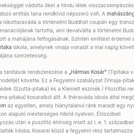
tnekséggel vádolta őket a hindu lélek visszacsempészés
dozó entitás tana rendkívül népszerű volt. A
mahászáng
, a lókottaraváda a történelmi Buddhát csupán egy tran
 emanációjának tartotta, ami devalválta a történelmi Bud
t a mahájána felfogásának. Szintén említést érdemel 
taka
iskola, amelynek vinaja vonalát a mai napig követi
ájána szerzetesség.
a tanítások rendszerezése a
„Hármas Kosár”
(Tipitaka 
modelljét követte
. Ez a Fegyelmi szabályzat (Vinaja-pitak
édek (Szutta-pitaka) és a Kiemelt eszmék / Filozófiai r
a-pitaka) kosaraiból állt
. A théraváda iskola által meg
non
az egyetlen, amely hiánytalanul ránk maradt egy nyu
kon alapuló mesterséges hibrid nyelven
. Élőszóbeli
zás után a pusztító éhínség miatt az i. e. 1. században
lalták írásba
. Kosarai közül a fegyelmi rész tartalmazza