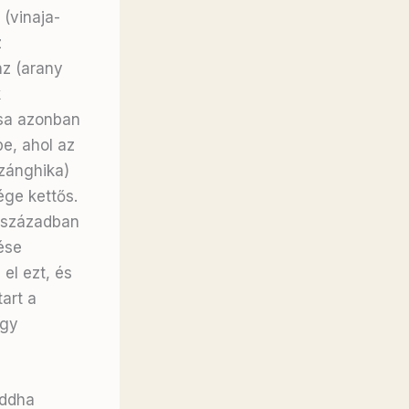
 (vinaja-
z
z (arany
k
ása azonban
e, ahol az
zánghika)
ge kettős.
. században
ése
el ezt, és
art a
agy
uddha