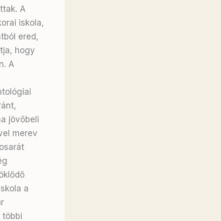
ttak. A
orai iskola,
tból ered,
tja, hogy
n. A
tológiai
ánt,
a jövőbeli
ivel merev
osarát
ég
öklődő
skola a
r
 többi