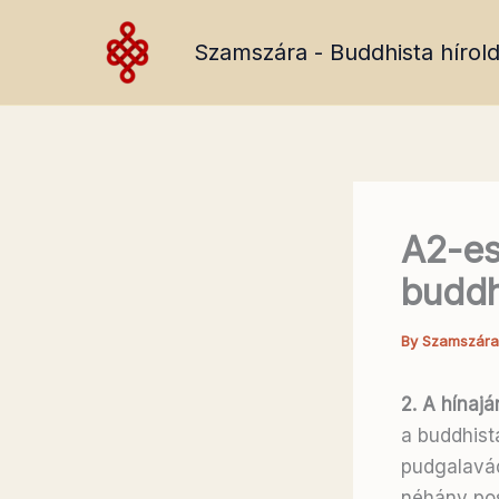
Skip
to
Szamszára - Buddhista hírold
content
A2-es
buddh
By
Szamszár
2. A hínajá
a buddhist
pudgalavád
néhány po