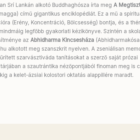
an Srí Lankán alkotó Buddhaghósza írta meg
A Megtiszt
magga) című gigantikus enciklopédiát
. Ez a mű a spiritu
ióra (Erény, Koncentráció, Bölcsesség) bontja, és a th
mindmáig legfőbb gyakorlati kézikönyve
. Szintén a skol
sítménye az
Abhidharma Kincsesháza
(Abhidharmakósa)
u alkotott meg szanszkrit nyelven
. A zseniálisan memo
rített szarvásztiváda tanításokat a szerző saját prózai
rjában a szautrántika nézőpontjából finoman meg is cá
ig a kelet-ázsiai kolostori oktatás alappillére maradt
.