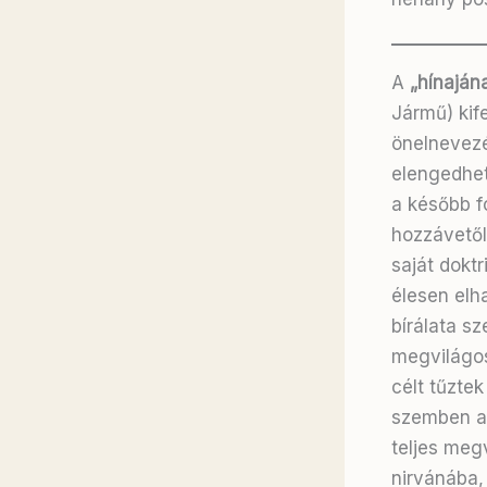
A
„hínaján
Jármű) kif
önelnevezé
elengedhet
a később f
hozzávetőle
saját doktr
élesen elh
bírálata sz
megvilágos
célt tűzte
szemben a 
teljes meg
nirvánába,