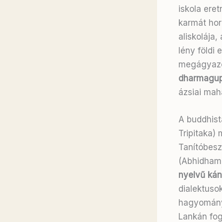
iskola ere
karmát hor
aliskolája
lény földi
megágyazot
dharmagup
ázsiai mah
A buddhist
Tripitaka) 
Tanítóbesz
(Abhidhamm
nyelvű ká
dialektuso
hagyományo
Lankán fog