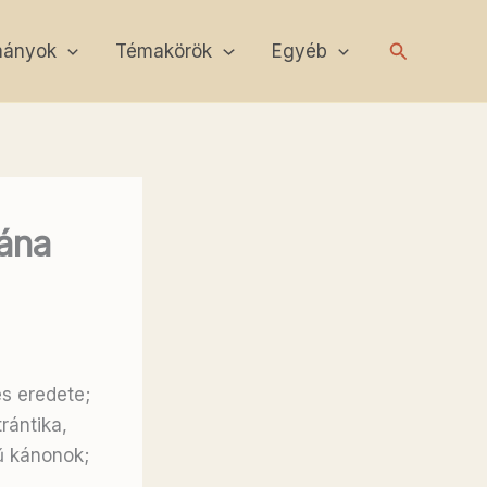
Search
mányok
Témakörök
Egyéb
ána
és eredete;
rántika,
ű kánonok;