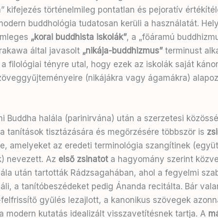
” kifejezés történelmileg pontatlan és pejoratív értékítél
modern buddhológia tudatosan kerüli a használatát
. Hel
semleges
„korai buddhista iskolák”
, a „főáramú buddhizmu
rakawa által javasolt
„nikája-buddhizmus”
terminust alk
a filológiai tényre utal, hogy ezek az iskolák saját káno
szöveggyűjteményeire (nikájákra vagy ágamákra) alapoz
mi Buddha halála (parinirvána) után a szerzetesi közöss
a tanítások tisztázására és megőrzésére többször is
zs
ze, amelyeket az eredeti terminológia szangítinek (együt
) nevezett. Az
első zsinatot
a hagyomány szerint közvet
ála után tartották Rádzsagahában, ahol a fegyelmi sza
áli, a tanítóbeszédeket pedig Ánanda recitálta. Bár val
elfrissítő gyűlés lezajlott, a kanonikus szövegek azonna
a modern kutatás idealizált visszavetítésnek tartja. A
má