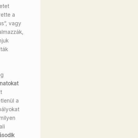
etet
yette a
s”, vagy
almazzák,
njuk
ták
ég
inatokat
t
lenül a
bályokat
amilyen
li
sodik