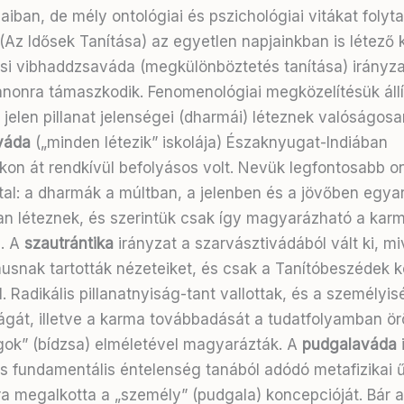
aiban, de mély ontológiai és pszichológiai vitákat folyta
(Az Idősek Tanítása) az egyetlen napjainkban is létező k
si vibhaddzsaváda (megkülönböztetés tanítása) irányza
kánonra támaszkodik. Fenomenológiai megközelítésük állí
 jelen pillanat jelenségei (dharmái) léteznek valóságosa
váda
(„minden létezik” iskolája) Északnyugat-Indiában
on át rendkívül befolyásos volt. Nevük legfontosabb on
utal: a dharmák a múltban, a jelenben és a jövőben egyar
n léteznek, és szerintük csak így magyarázható a karm
. A
szautrántika
irányzat a szarvásztivádából vált ki, m
snak tartották nézeteiket, és csak a Tanítóbeszédek k
. Radikális pillanatnyiság-tant vallottak, és a személyis
ágát, illetve a karma továbbadását a tudatfolyamban ör
ok” (bídzsa) elméletével magyarázták. A
pudgalaváda
i
 fundamentális éntelenség tanából adódó metafizikai ű
ra megalkotta a „személy” (pudgala) koncepcióját. Bár a