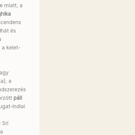
e miatt, a
hika
szcendens
dhát és
a
 a kelet-
vagy
a), a
endszerezés
őrzött
páli
gat-indiai
 Srí
 a