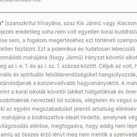
a”
(szanszkritul hīnayāna, azaz Kis Jármű vagy Alacso
ejezés eredetileg soha nem volt egyetlen korai buddhista
se sem, a fogalom megértéséhez ezt történeti szempo
etlen tisztázni
. Ezt a polemikus és tudatosan lebecsülő 
ormálódó mahájána (Nagy Jármű) irányzat követői alko
g az i. e. 1. és az i. sz. 1. század között
. Céljuk az volt,
inális és spirituális felsőbbrendűségüket hangsúlyozzák
atárolódjanak a konzervatívabb hagyományoktól
. A mah
erint a korai iskolák követői (akiket hallgatóknak és öne
odottaknak neveztek) túl szűkös, elégtelen és végső s
k ki az egyéni megszabadulást jelentő arhatság elérésév
mahájána a bódhiszattva-ideált hirdette, amelynek vég
világosodás elérése, megfogadva, hogy addig nem lép
 amíg az összes érző lényt meg nem mentik a szenvedé