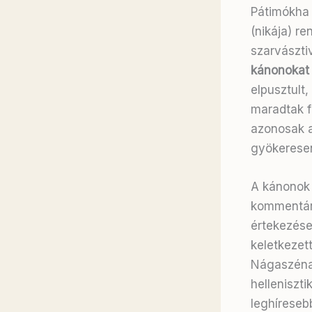
Pátimókha 
(nikája) re
szarvászt
kánonokat
elpusztult,
maradtak 
azonosak a
gyökeresen 
A kánonok 
kommentári
értekezése
keletkezet
Nágaszéna s
helleniszti
leghíreseb