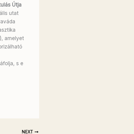
ulás Útja
ális utat
éraváda
asztika
, amelyet
rizálható
folja, s e
NEXT