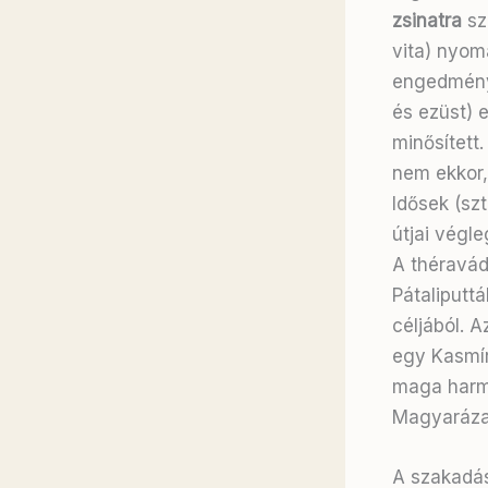
zsinatra
szá
vita) nyomá
engedményt
és ezüst) 
minősített
nem ekkor,
Idősek (sz
útjai végle
A théravád
Pátaliputt
céljából. 
egy Kasmír
maga harma
Magyarázat
A szakadás