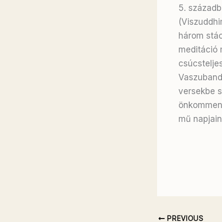
5. századb
(Viszuddhi
három stác
meditáció 
csúcstelje
Vaszubandh
versekbe sű
önkommentá
mű napjaink
PREVIOUS