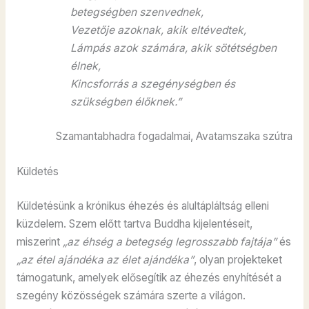
betegségben szenvednek,
Vezetője azoknak, akik eltévedtek,
Lámpás azok számára, akik sötétségben
élnek,
Kincsforrás a szegénységben és
szükségben élőknek.”
Szamantabhadra fogadalmai, Avatamszaka szútra
Küldetés
Küldetésünk a krónikus éhezés és alultápláltság elleni
küzdelem. Szem előtt tartva Buddha kijelentéseit,
miszerint
„az éhség a betegség legrosszabb fajtája”
és
„az étel ajándéka az élet ajándéka”
, olyan projekteket
támogatunk, amelyek elősegítik az éhezés enyhítését a
szegény közösségek számára szerte a világon.