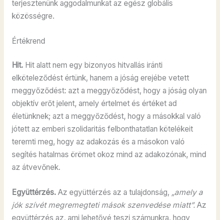
terjesztenünk aggodalmunkat az egész globális
közösségre.
Értékrend
Hit.
Hit alatt nem egy bizonyos hitvallás iránti
elköteleződést értünk, hanem a jóság erejébe vetett
meggyőződést: azt a meggyőződést, hogy a jóság olyan
objektív erőt jelent, amely értelmet és értéket ad
életünknek; azt a meggyőződést, hogy a másokkal való
jótett az emberi szolidaritás felbonthatatlan kötelékeit
teremti meg, hogy az adakozás és a másokon való
segítés hatalmas örömet okoz mind az adakozónak, mind
az átvevőnek.
Együttérzés.
Az együttérzés az a tulajdonság,
„amely a
jók szívét megremegteti mások szenvedése miatt”.
Az
együttérzés az, ami lehetővé teszi számunkra, hogy