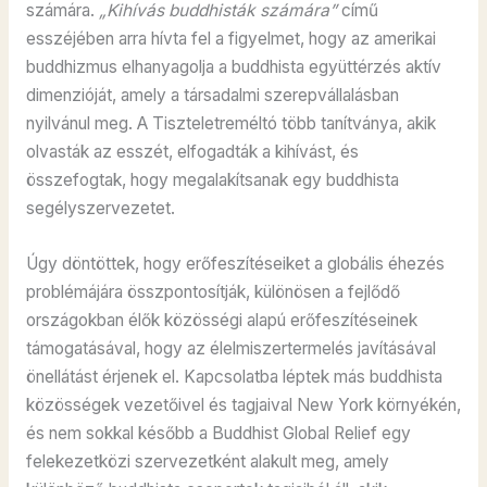
számára.
„Kihívás buddhisták számára”
című
esszéjében arra hívta fel a figyelmet, hogy az amerikai
buddhizmus elhanyagolja a buddhista együttérzés aktív
dimenzióját, amely a társadalmi szerepvállalásban
nyilvánul meg. A Tiszteletreméltó több tanítványa, akik
olvasták az esszét, elfogadták a kihívást, és
összefogtak, hogy megalakítsanak egy buddhista
segélyszervezetet.
Úgy döntöttek, hogy erőfeszítéseiket a globális éhezés
problémájára összpontosítják, különösen a fejlődő
országokban élők közösségi alapú erőfeszítéseinek
támogatásával, hogy az élelmiszertermelés javításával
önellátást érjenek el. Kapcsolatba léptek más buddhista
közösségek vezetőivel és tagjaival New York környékén,
és nem sokkal később a Buddhist Global Relief egy
felekezetközi szervezetként alakult meg, amely