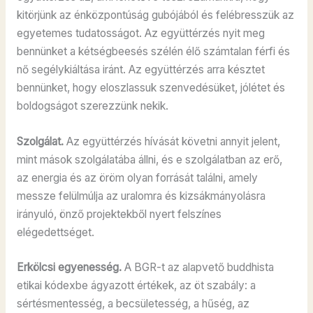
kitörjünk az énközpontúság gubójából és felébresszük az
egyetemes tudatosságot. Az együttérzés nyit meg
bennünket a kétségbeesés szélén élő számtalan férfi és
nő segélykiáltása iránt. Az együttérzés arra késztet
bennünket, hogy eloszlassuk szenvedésüket, jólétet és
boldogságot szerezzünk nekik.
Szolgálat.
Az együttérzés hívását követni annyit jelent,
mint mások szolgálatába állni, és e szolgálatban az erő,
az energia és az öröm olyan forrását találni, amely
messze felülmúlja az uralomra és kizsákmányolásra
irányuló, önző projektekből nyert felszínes
elégedettséget.
Erkölcsi egyenesség.
A BGR-t az alapvető buddhista
etikai kódexbe ágyazott értékek, az öt szabály: a
sértésmentesség, a becsületesség, a hűség, az