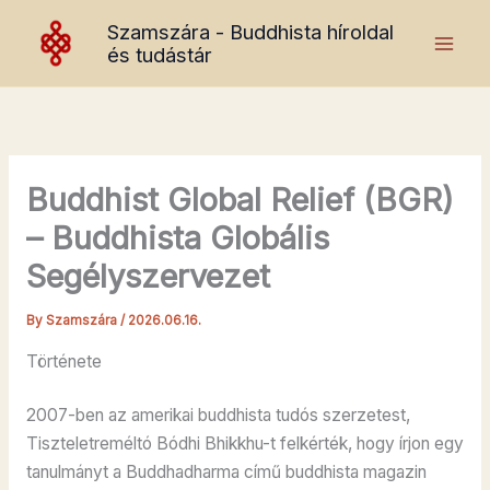
Skip
Szamszára - Buddhista híroldal
to
és tudástár
content
Buddhist Global Relief (BGR)
– Buddhista Globális
Segélyszervezet
By
Szamszára
/
2026.06.16.
Története
2007-ben az amerikai buddhista tudós szerzetest,
Tiszteletreméltó Bódhi Bhikkhu-t felkérték, hogy írjon egy
tanulmányt a Buddhadharma című buddhista magazin