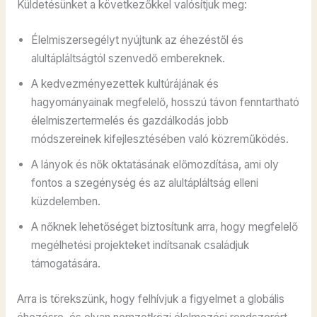
Küldetésünket a következőkkel valósítjuk meg:
Élelmiszersegélyt nyújtunk az éhezéstől és
alultápláltságtól szenvedő embereknek.
A kedvezményezettek kultúrájának és
hagyományainak megfelelő, hosszú távon fenntartható
élelmiszertermelés és gazdálkodás jobb
módszereinek kifejlesztésében való közreműködés.
A lányok és nők oktatásának előmozdítása, ami oly
fontos a szegénység és az alultápláltság elleni
küzdelemben.
A nőknek lehetőséget biztosítunk arra, hogy megfelelő
megélhetési projekteket indítsanak családjuk
támogatására.
Arra is törekszünk, hogy felhívjuk a figyelmet a globális