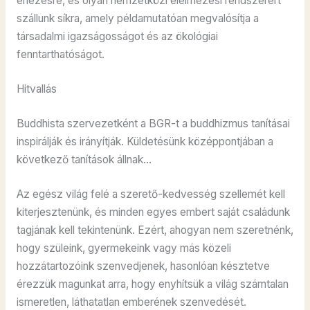
éhezésre, és olyan nemzetközi élelmezési rendszerért
szállunk síkra, amely példamutatóan megvalósítja a
társadalmi igazságosságot és az ökológiai
fenntarthatóságot.
Hitvallás
Buddhista szervezetként a BGR-t a buddhizmus tanításai
inspirálják és irányítják. Küldetésünk középpontjában a
következő tanítások állnak…
Az egész világ felé a szerető-kedvesség szellemét kell
kiterjesztenünk, és minden egyes embert saját családunk
tagjának kell tekintenünk. Ezért, ahogyan nem szeretnénk,
hogy szüleink, gyermekeink vagy más közeli
hozzátartozóink szenvedjenek, hasonlóan késztetve
érezzük magunkat arra, hogy enyhítsük a világ számtalan
ismeretlen, láthatatlan emberének szenvedését.