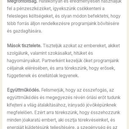
Megfontoltság.
Hatékonyan és eredményesen használjuk
fel a pénzeszközöket, igyekszünk csökkenteni a
felesleges költségeket, és olyan módon befektetni, hogy
több forrás álljon rendelkezésre programjaink bővítésére
és gazdagítására.
Mások tisztelete.
Tiszteljük azokat az embereket, akiket
szolgálunk, valamint szokásaikat, hitüket és
hagyományaikat. Partnerként kezeljük őket programjaink
céljainak elérésében, és arra törekszünk, hogy erősek,
függetlenek és önellátóak legyenek.
Együttműködés.
Felismerjük, hogy az összefogás, az
együttműködés és megegyezés révén óriási erőt tudunk
kifejteni a világ átalakításához, irányadó jövőképünknek
megfelelően. Ezért arra törekszünk, hogy összehozzunk
minden jóakaratú embert, aki osztja törekvéseinket, és
energiáit küldetésünk teljesítésére, a szegénység és az