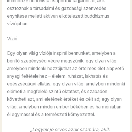
különböző buddhista csoportok tagjaiból áll, akik
osztoznak a társadalmi és gazdasági szenvedés
enyhítése mellett aktívan elkötelezett buddhizmus
víziójában.
Vízió
Egy olyan világ víziója inspirál bennünket, amelyben a
bénító szegénység végre megszűnik; egy olyan világ,
amelyben mindenki hozzájuthat az értelmes élet alapvető
anyagi feltételeihez – élelem, ruházat, lakhatás és
egészségügyi ellátás; egy olyan világ, amelyben mindenki
elérheti a megfelelő szintű oktatást, és szabadon
követheti azt, ami életének értéket és célt ad; egy olyan
világ, amelyben minden ember békében és harmóniában
él egymással és a természeti környezettel.
„Legyek jó orvos azok számára, akik