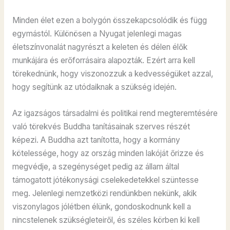
Minden élet ezen a bolygón összekapcsolódik és függ
egymástól. Különösen a Nyugat jelenlegi magas
életszínvonalát nagyrészt a keleten és délen élők
munkájára és erőforrásaira alapozták. Ezért arra kell
törekednünk, hogy viszonozzuk a kedvességüket azzal,
hogy segítünk az utódaiknak a szükség idején.
Az igazságos társadalmi és politikai rend megteremtésére
való törekvés Buddha tanításainak szerves részét
képezi. A Buddha azt tanította, hogy a kormány
kötelessége, hogy az ország minden lakóját őrizze és
megvédje, a szegénységet pedig az állam által
támogatott jótékonysági cselekedetekkel szüntesse
meg. Jelenlegi nemzetközi rendünkben nekünk, akik
viszonylagos jólétben élünk, gondoskodnunk kell a
nincstelenek szükségleteiről, és széles körben ki kell