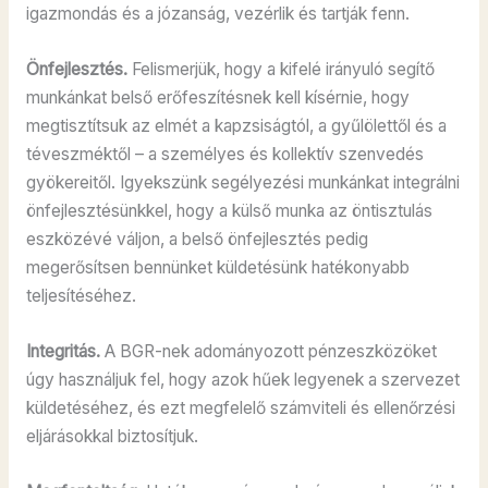
igazmondás és a józanság, vezérlik és tartják fenn.
Önfejlesztés.
Felismerjük, hogy a kifelé irányuló segítő
munkánkat belső erőfeszítésnek kell kísérnie, hogy
megtisztítsuk az elmét a kapzsiságtól, a gyűlölettől és a
téveszméktől – a személyes és kollektív szenvedés
gyökereitől. Igyekszünk segélyezési munkánkat integrálni
önfejlesztésünkkel, hogy a külső munka az öntisztulás
eszközévé váljon, a belső önfejlesztés pedig
megerősítsen bennünket küldetésünk hatékonyabb
teljesítéséhez.
Integritás.
A BGR-nek adományozott pénzeszközöket
úgy használjuk fel, hogy azok hűek legyenek a szervezet
küldetéséhez, és ezt megfelelő számviteli és ellenőrzési
eljárásokkal biztosítjuk.