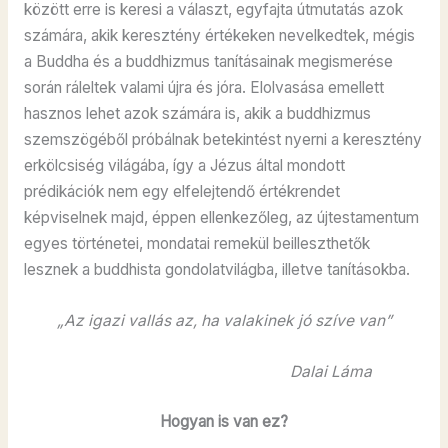
között erre is keresi a választ, egyfajta útmutatás azok
számára, akik keresztény értékeken nevelkedtek, mégis
a Buddha és a buddhizmus tanításainak megismerése
során ráleltek valami újra és jóra. Elolvasása emellett
hasznos lehet azok számára is, akik a buddhizmus
szemszögéből próbálnak betekintést nyerni a keresztény
erkölcsiség világába, így a Jézus által mondott
prédikációk nem egy elfelejtendő értékrendet
képviselnek majd, éppen ellenkezőleg, az újtestamentum
egyes történetei, mondatai remekül beilleszthetők
lesznek a buddhista gondolatvilágba, illetve tanításokba.
„Az igazi vallás az, ha valakinek jó szíve van”
Dalai Láma
Hogyan is van ez?