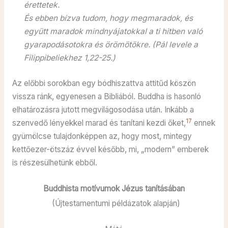
érettetek.
És ebben bízva tudom, hogy megmaradok, és
együtt maradok mindnyájatokkal a ti hitben való
gyarapodásotokra és örömötökre. (Pál levele a
Filippibeliekhez 1,22-25.)
Az előbbi sorokban egy bódhiszattva attitűd köszön
vissza ránk, egyenesen a Bibliából. Buddha is hasonló
elhatározásra jutott megvilágosodása után. Inkább a
17
szenvedő lényekkel marad és tanítani kezdi őket,
ennek
gyümölcse tulajdonképpen az, hogy most, mintegy
kettőezer-ötszáz évvel később, mi, „modern” emberek
is részesülhetünk ebből.
Buddhista motívumok Jézus tanításában
(Újtestamentumi példázatok alapján)