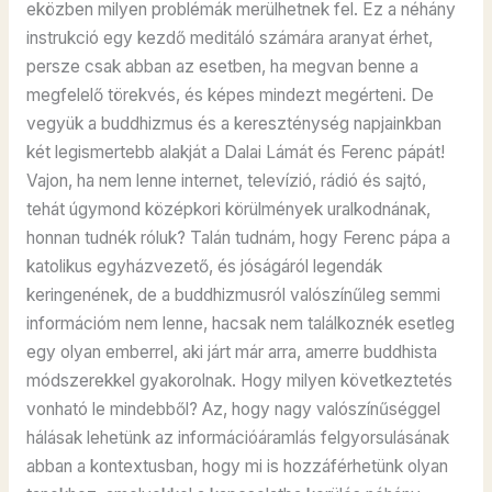
eközben milyen problémák merülhetnek fel. Ez a néhány
instrukció egy kezdő meditáló számára aranyat érhet,
persze csak abban az esetben, ha megvan benne a
megfelelő törekvés, és képes mindezt megérteni. De
vegyük a buddhizmus és a kereszténység napjainkban
két legismertebb alakját a Dalai Lámát és Ferenc pápát!
Vajon, ha nem lenne internet, televízió, rádió és sajtó,
tehát úgymond középkori körülmények uralkodnának,
honnan tudnék róluk? Talán tudnám, hogy Ferenc pápa a
katolikus egyházvezető, és jóságáról legendák
keringenének, de a buddhizmusról valószínűleg semmi
információm nem lenne, hacsak nem találkoznék esetleg
egy olyan emberrel, aki járt már arra, amerre buddhista
módszerekkel gyakorolnak. Hogy milyen következtetés
vonható le mindebből? Az, hogy nagy valószínűséggel
hálásak lehetünk az információáramlás felgyorsulásának
abban a kontextusban, hogy mi is hozzáférhetünk olyan