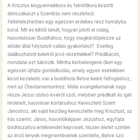
A Krisztus kisgyermekkora és felnőttkora közötti
életszakaszt a Szentírás nem részletezi.
Feltételezhetően egy egészen érdekes rész homályba
borul. Mit és kiktől tanult, hogyan jutott el odáig,
hasonlatosan Buddhához, hogy megkérdőjelezze az
elődei által folytatott vallási gyakorlatot? Esetleg
találkozhatott keletről jövő nézettekkel? Prédikációi,
mondatai ezt tükrözik. Mintha körbelengené őket egy
egészen újfajta gondolkodás, amely egyes esetekben
kicsit közelebb van a buddhista illetve keleti felfogáshoz,
mint az Ótestamentumhoz. Máté evangéliumának nagy
része Jézus utolsó éveiről szól, melyben prédikált és igét
hirdetett, hasonlóan kortársához Keresztelő Szent
Jánoshoz, aki saját kezűleg keresztelte meg Krisztust, az
írás szerint. János, hasonlóképpen Jézushoz, egyfajta
bódhiszattva értékrendet képviselt, hiszen életét szintén
az érző lények megmentésének szentelte, illetve szó