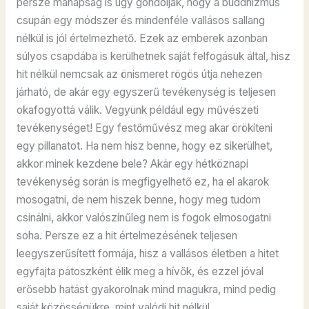
persze manapság is úgy gondolják, hogy a buddhizmus
csupán egy módszer és mindenféle vallásos sallang
nélkül is jól értelmezhető. Ezek az emberek azonban
súlyos csapdába is kerülhetnek saját felfogásuk által, hisz
hit nélkül nemcsak az önismeret rögös útja nehezen
járható, de akár egy egyszerű tevékenység is teljesen
okafogyottá válik. Vegyünk például egy művészeti
tevékenységet! Egy festőművész meg akar örökíteni
egy pillanatot. Ha nem hisz benne, hogy ez sikerülhet,
akkor minek kezdene bele? Akár egy hétköznapi
tevékenység során is megfigyelhető ez, ha el akarok
mosogatni, de nem hiszek benne, hogy meg tudom
csinálni, akkor valószínűleg nem is fogok elmosogatni
soha. Persze ez a hit értelmezésének teljesen
leegyszerűsített formája, hisz a vallásos életben a hitet
egyfajta pátoszként élik meg a hívők, és ezzel jóval
erősebb hatást gyakorolnak mind magukra, mind pedig
saját közösségükre, mint valódi hit nélkül.