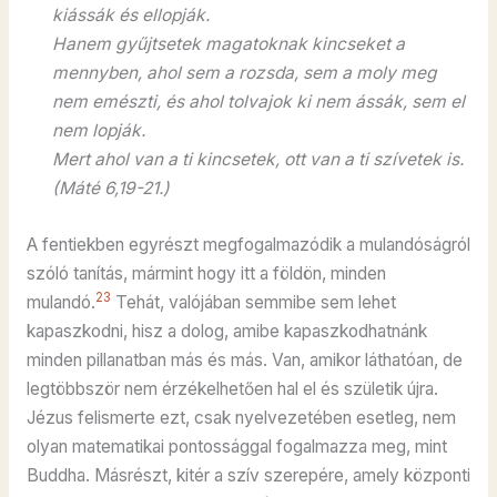
kiássák és ellopják.
Hanem gyűjtsetek magatoknak kincseket a
mennyben, ahol sem a rozsda, sem a moly meg
nem emészti, és ahol tolvajok ki nem ássák, sem el
nem lopják.
Mert ahol van a ti kincsetek, ott van a ti szívetek is.
(Máté 6,19-21.)
A fentiekben egyrészt megfogalmazódik a mulandóságról
szóló tanítás, mármint hogy itt a földön, minden
23
mulandó.
Tehát, valójában semmibe sem lehet
kapaszkodni, hisz a dolog, amibe kapaszkodhatnánk
minden pillanatban más és más. Van, amikor láthatóan, de
legtöbbször nem érzékelhetően hal el és születik újra.
Jézus felismerte ezt, csak nyelvezetében esetleg, nem
olyan matematikai pontossággal fogalmazza meg, mint
Buddha. Másrészt, kitér a szív szerepére, amely központi