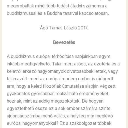
megpróbáltak minél több tudást átadni számomra a
buddhizmussal és a Buddha tanaival kapcsolatosan.
Ágó Tamás László 2017.
Bevezetés
A buddhizmus európai térhódítása napjainkban egyre
inkább megfigyelhető. Talán mert a jóga, az ezotéria és a
keletről érkező hagyományok divatosabbak lettek, vagy
talán azért, mert az európai modern ember is ráébredt
arra, hogy a keleti filozófiák útmutatása alapján végzett
gyakorlatok gyorsabban realizálható eredményeket
hoznak, mint az addig megszokottak. De hogyan
egyeztethető össze ez a sok ember számára szinte
újdonságszámba menő vallás, a helyileg már meglévő
európai hagyományokkal? Ez a szakdolgozat többek