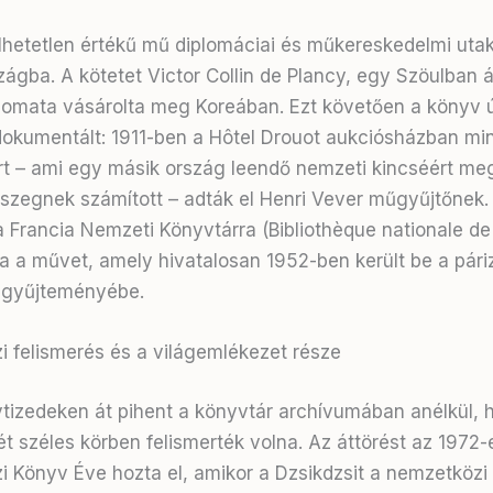
lhetetlen értékű mű diplomáciai és műkereskedelmi utako
szágba
. A kötetet Victor Collin de Plancy, egy Szöulban
plomata vásárolta meg Koreában
. Ezt követően a könyv ú
okumentált: 1911-ben a Hôtel Drouot aukciósházban mi
rt – ami egy másik ország leendő nemzeti kincséért me
szegnek számított – adták el Henri Vever műgyűjtőnek
.
 Francia Nemzeti Könyvtárra (Bibliothèque nationale de
a a művet, amely hivatalosan 1952-ben került be a páriz
 gyűjteményébe
.
 felismerés és a világemlékezet része
tizedeken át pihent a könyvtár archívumában anélkül, 
ét széles körben felismerték volna
. Az áttörést az 1972-
 Könyv Éve hozta el, amikor a Dzsikdzsit a nemzetközi