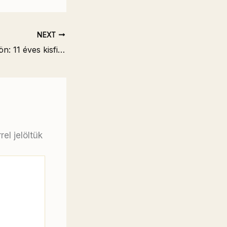
NEXT
Tragédia Thaiföldön: 11 éves kisfiú gázolt halálra kilenc buddhista szerzetest egy zarándoklaton
el jelöltük