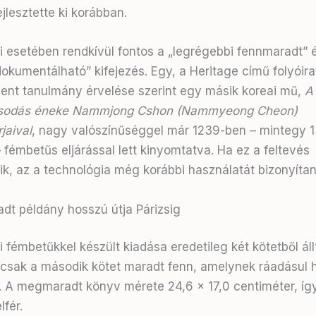
jlesztette ki korábban
.
i esetében rendkívül fontos a „legrégebbi fennmaradt” 
dokumentálható” kifejezés. Egy, a Heritage című folyóir
ent tanulmány érvelése szerint egy másik koreai mű,
A
sodás éneke Nammjong Cshon (Nammyeong Cheon)
jaival
, nagy valószínűséggel már 1239-ben – mintegy 1
 fémbetűs eljárással lett kinyomtatva. Ha ez a feltevés
ik, az a technológia még korábbi használatát bizonyítan
dt példány hosszú útja Párizsig
 fémbetűkkel készült kiadása eredetileg két kötetből áll
 csak a második kötet maradt fenn, amelynek ráadásul h
a. A megmaradt könyv mérete 24,6 x 17,0 centiméter, így
lfér.