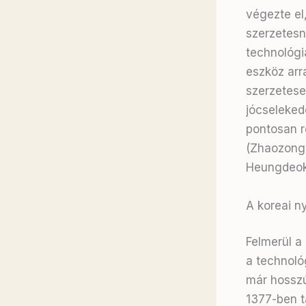
végezte el
szerzetesn
technológi
eszköz arr
szerzetese
jócseleked
pontosan rö
(Zhaozong)
Heungdeok
A koreai n
Felmerül a
a technoló
már hosszú
1377-ben t