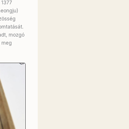
. 1377
heongju)
zösség
omtatását.
radt, mozgó
i meg