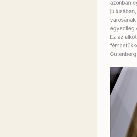
azonban eg
júliusában
városának
egyedileg 
Ez az alko
fémbetűkke
Gutenberg 