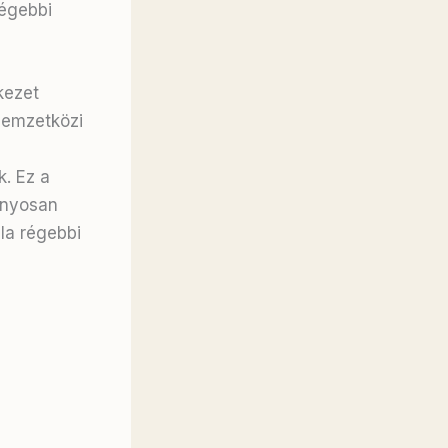
régebbi
kezet
nemzetközi
k
. Ez a
ányosan
la régebbi