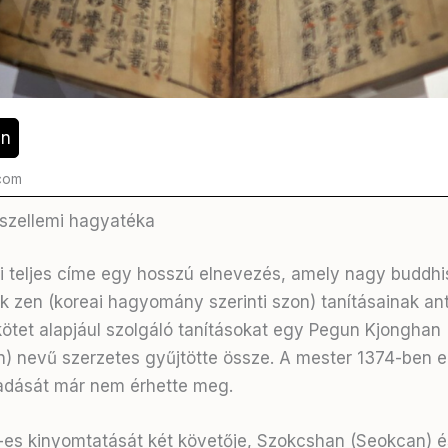
en
.com
 szellemi hagyatéka
i teljes címe egy hosszú elnevezés, amely nagy buddhi
k zen (koreai hagyomány szerinti szon) tanításainak ant
 kötet alapjául szolgáló tanításokat egy Pegun Kjonghan
 nevű szerzetes gyűjtötte össze. A mester 1374-ben el
adását már nem érhette meg.
es kinyomtatását két követője, Szokcshan (Seokcan) 