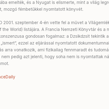
ába emelték, és a Nyugat is elismerte, mint a világ leg
t, mozgó fémbetűkkel nyomtatott könyvét
.
2001. szeptember 4-én vette fel a művet a Világemlé
the World) listájára
. A Francia Nemzeti Könyvtár és a 
onszenzusa gondosan fogalmaz: a Dzsikdzsit tekintik a
 „ismert”, ezzel az eljárással nyomtatott dokumentumna
ás arra vonatkozik, ami fizikailag fennmaradt és tudom
, nem pedig azt jelenti, hogy soha nem is nyomtattak ná
umot
.
ceDaily