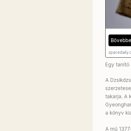
Bővebb
spacedaily
Egy tanító
A Dzsikdzs
szerzetese
takarja. A
Gyeonghan)
a könyv ki
A mű 1377-