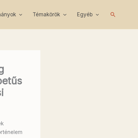
Search
mányok
Témakörök
Egyéb
g
betűs
i
ek
örténelem