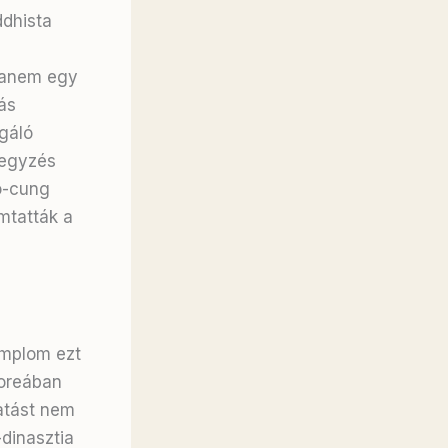
dhista
 hanem egy
ás
gáló
jegyzés
ao-cung
mtatták a
emplom ezt
Koreában
atást nem
dinasztia