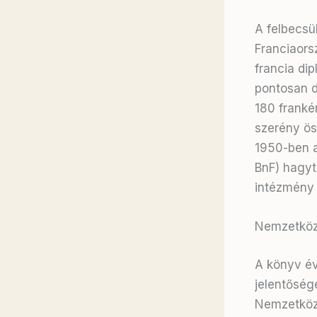
A felbecsü
Franciaor
francia di
pontosan d
180 franké
szerény ös
1950-ben a
BnF) hagyt
intézmény
Nemzetközi
A könyv év
jelentőség
Nemzetközi