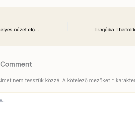
A valami mint a helyes nézet előszobája
a Comment
címet nem tesszük közzé.
A kötelező mezőket
*
karakterr