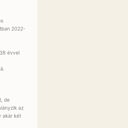
és
atban 2022-
38 évvel
á.
t, de
iányzik az
 akár két