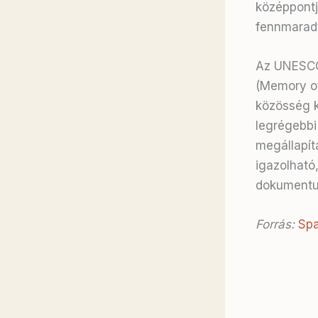
középpontj
fennmarad
Az UNESCO 
(Memory of 
közösség k
legrégebbi
megállapít
igazolható
dokument
Forrás:
Spa