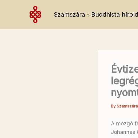
Skip
to
Szamszára - Buddhista hírold
content
Évtiz
legré
nyomt
By
Szamszár
A mozgó fé
Johannes G