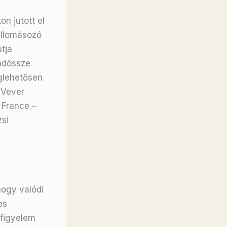
n jutott el
 állomásozó
tja
ndössze
glehetősen
 Vever
 France –
si
hogy valódi
es
 figyelem