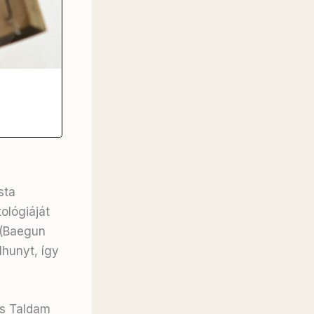
sta
ológiáját
 (Baegun
hunyt, így
és Taldam