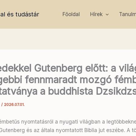
al és tudástár
Főoldal
Hírek
Tanul
edekkel Gutenberg előtt: a vilá
gebbi fennmaradt mozgó fém
atványa a buddhista Dzsikdzs
a
/
2026.07.01.
mbetűs nyomtatásról a nyugati világban a legtöbbekn
utenberg és az általa nyomtatott Biblia jut eszébe. A t