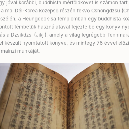
y jóval korábbi, buddhista mérföldkövet is számon tart
, a mai Dél-Korea középső részén fekvő Cshongdzsu (C
 szélén, a Heungdeok-sa templomban egy buddhista kö
öntött fémbetűk használatával fejezte be egy könyv ny
tás a Dzsikdzsi (Jikji), amely a világ legrégebbi fennma
l készült nyomtatott könyve, és mintegy 78 évvel előz
mainzi munkáját.