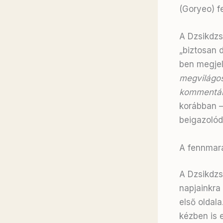
(Goryeo) fe
A Dzsikdzs
„biztosan 
ben megjel
megvilágo
kommentár
korábban –
beigazolód
A fennmara
A Dzsikdzsi
napjainkra
első oldal
kézben is e