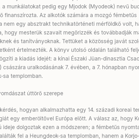
, a munkálatokat pedig egy Mjodok (Myodeok) nevű bud
ő finanszírozta. Az alkotók számára a mozgó fémbetűs
a nem egy absztrakt technikatörténeti mérföldkő volt,
a, hogy mesterük szavait megőrizzék és továbbadják m
knek és tanítványoknak. Tettüket a közösség javát szol
etként értelmezték. A könyv utolsó oldalán található fel
gzíti a kiadás idejét: a kínai Északi Jüan-dinasztia Cs
 császára uralkodásának 7. évében, a 7. hónapban nyo
-sa templomban.
yomdászat úttörő szerepe
 kérdés, hogyan alkalmazhatta egy 14. századi koreai t
giát egy emberöltővel Európa előtt
. A válasz az, hogy 
 ideje dolgoztak ezen a módszeren; a fémbetűs nyomt
alálták fel a Heungdeok-sa templomban, hanem a Korjo-