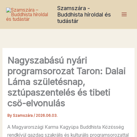
Skip
Szamszára -
to
Buddhista híroldal és
content
tudástár
Nagyszabású nyári
programsorozat Taron: Dalai
Láma születésnap,
sztúpaszentelés és tibeti
csö-elvonulás
By
Szamszára
/
2026.06.03.
A Magyarországi Karma Kagyüpa Buddhista Közösség
rendkívül gazdag szakrális és kulturális programsorozattal