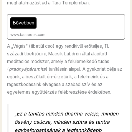
meghatalmazást ad a Tara Templomban.
Bővebben
www.facebook.com
A „Vágás” (tibetiül csö) egy rendkívül erőteljes, 11.
századi tibeti jógini, Macsik Labdrön által alapított
meditációs módszer, amely a felülemelkedő tudás
(
pradnyápáramita
) tanításain alapul. A gyakorlat célja az
egónk, a beszűkült én-érzetünk, a félelmeink és a
ragaszkodásaink elvágása a szabad szív és az
egyetemes együttérzés felébresztése érdekében.
„Ez a tanítás minden dharma veleje, minden
ösvény csúcsa, minden szútra és tantra
egybeforgatásának a legfennköltebb