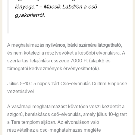
lényege.”
– Macsik Labdrön a csö
gyakorlatról.
A meghatalmazás
nyilvános, bárki számára látogatható
,
és nem kötelezi a résztvevőket a későbbi elvonulásra. A
szertartás felajánlási összege 7000 Ft (alapkő és
támogatói kedvezmények érvényesíthetők).
Július 5–10.: 5 napos zárt Csö-elvonulás Cültrim Rinpocse
vezetésével
A vasárnapi meghatalmazást követően veszi kezdetét a
szigorú, bentlakásos csö-elvonulás, amely július 10-ig tart
a Tara templom aljában. Az elvonuláson való
részvételhez a csö-meghatalmazás megléte