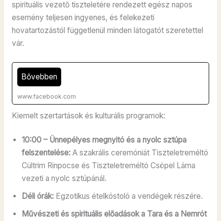
spirituális vezető tiszteletére rendezett egész napos
esemény teljesen ingyenes, és felekezeti
hovatartozástól függetlenül minden látogatót szeretettel
vár.
Bővebben
www.facebook.com
Kiemelt szertartások és kulturális programok:
10:00 – Ünnepélyes megnyitó és a nyolc sztúpa
felszentelése:
A szakrális ceremóniát Tiszteletreméltó
Cültrim Rinpocse és Tiszteletreméltó Csöpel Láma
vezeti a nyolc sztúpánál.
Déli órák:
Egzotikus ételkóstoló a vendégek részére.
Művészeti és spirituális előadások a Tara és a Nemrót