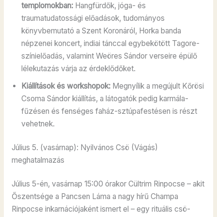
templomokban:
Hangfürdők, jóga- és
traumatudatossági előadások, tudományos
könyvbemutató a Szent Koronáról, Horka banda
népzenei koncert, indiai tánccal egybekötött Tagore-
színielőadás, valamint Weöres Sándor verseire épülő
lélekutazás várja az érdeklődőket.
Kiállítások és workshopok:
Megnyílik a megújult Kőrösi
Csoma Sándor kiállítás, a látogatók pedig karmála-
fűzésen és fenséges faház-sztúpafestésen is részt
vehetnek.
Július 5. (vasárnap): Nyilvános Csö (Vágás)
meghatalmazás
Július 5-én, vasárnap 15:00 órakor Cültrim Rinpocse – akit
Őszentsége a Pancsen Láma a nagy hírű Champa
Rinpocse inkarnációjaként ismert el – egy rituális csö-