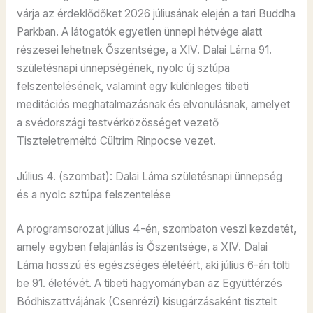
várja az érdeklődőket 2026 júliusának elején a tari Buddha
Parkban. A látogatók egyetlen ünnepi hétvége alatt
részesei lehetnek Őszentsége, a XIV. Dalai Láma 91.
születésnapi ünnepségének, nyolc új sztúpa
felszentelésének, valamint egy különleges tibeti
meditációs meghatalmazásnak és elvonulásnak, amelyet
a svédországi testvérközösséget vezető
Tiszteletreméltó Cültrim Rinpocse vezet.
Július 4. (szombat): Dalai Láma születésnapi ünnepség
és a nyolc sztúpa felszentelése
A programsorozat július 4-én, szombaton veszi kezdetét,
amely egyben felajánlás is Őszentsége, a XIV. Dalai
Láma hosszú és egészséges életéért, aki július 6-án tölti
be 91. életévét. A tibeti hagyományban az Együttérzés
Bódhiszattvájának (Csenrézi) kisugárzásaként tisztelt