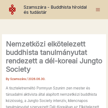
Skip
Szamszára - Buddhista híroldal
to
és tudástár
content
Nemzetközi elkötelezett
buddhista tanulmányutat
rendezett a dél-koreai Jungto
Society
By
Szamszára
/
2026.06.30.
A tiszteletreméltó Pomnyun Szunim zen mester és
társadalmi aktivista által alapított nemzetközi buddhista
közösség, a Jungto Society intenzív, kilencnapos
tanulmányutat szervezett Dél-Koreában az Elkötelezett