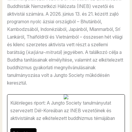
Buddhisták Nemzetközi Hálózata (INEB) vezetői és
aktivistái számára. A 2026. június 13. és 21. között zajló
programon nyolc ázsiai országból – Bhutánból,
Kambodzsából, Indonéziából, Japánból, Mianmarból, Srí
Lankáról, Thaiföldről és Vietnámból – összesen hét világi
és kilenc szerzetes aktivista vett részt a szellemi
barátság (
kaljána-mitratá
) jegyében. A találkozó célja a
Buddha tanításainak elmélyítése, valamint az elkötelezett
buddhizmus gyakorlati megnyilvánulásainak
tanulmányozása volt a Jungto Society működésén
keresztül.
Különleges riport: A Jungto Society tanulmányutat
szervezett Dél-Koreában az INEB vezetőinek és
aktivistáinak az elkötelezett buddhizmus témájában