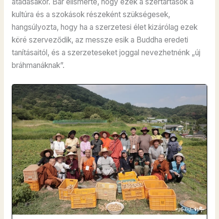
átadásakor
. Bár elismerte, hogy ezek a szertartások a
kultúra és a szokások részeként szükségesek,
hangsúlyozta, hogy ha a szerzetesi élet kizárólag ezek
köré szerveződik, az messze esik a Buddha eredeti
tanításaitól, és a szerzeteseket joggal nevezhetnénk „új
bráhmanáknak”
.