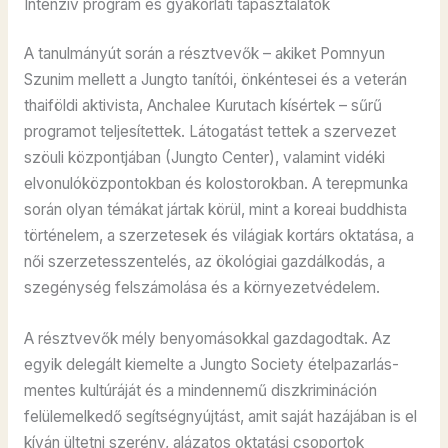
Intenzív program és gyakorlati tapasztalatok
A tanulmányút során a résztvevők – akiket Pomnyun
Szunim mellett a Jungto tanítói, önkéntesei és a veterán
thaiföldi aktivista, Anchalee Kurutach kísértek – sűrű
programot teljesítettek. Látogatást tettek a szervezet
szöuli központjában (Jungto Center), valamint vidéki
elvonulóközpontokban és kolostorokban. A terepmunka
során olyan témákat jártak körül, mint a koreai buddhista
történelem, a szerzetesek és világiak kortárs oktatása, a
női szerzetesszentelés, az ökológiai gazdálkodás, a
szegénység felszámolása és a környezetvédelem.
A résztvevők mély benyomásokkal gazdagodtak. Az
egyik delegált kiemelte a Jungto Society ételpazarlás-
mentes kultúráját és a mindennemű diszkrimináción
felülemelkedő segítségnyújtást, amit saját hazájában is el
kíván ültetni szerény, alázatos oktatási csoportok