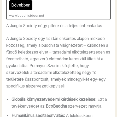
Bővebben
www.buddhistdoor.net
A Jungto Society négy pillére és a teljes önfenntartás
A Jungto Society egy tisztán önkéntes alapon működő
közösség, amely a buddhista világnézetet – különösen a
függő keletkezés elvét – társadalmi elkötelezettségen és
fenntartható, egyszerű életmódon keresztül ülteti át a
gyakorlatba. Pomnyun Szunim kifejtette, hogy
szervezetük a társadalmi elkötelezettség négy fő
területére összpontosít, amelyek mindegyikét egy-egy
specifikus alszervezet képviseli:
Globális környezetvédelmi kérdések kezelése:
Ezt a
tevékenységet az
EcoBuddha
szervezet irányítja.
Humanitárius segítségnyújtás:
A túlélésükben