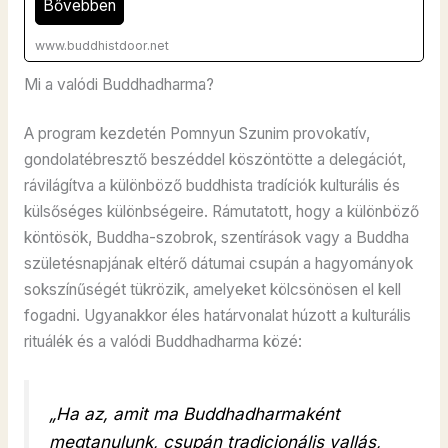
Bővebben
www.buddhistdoor.net
Mi a valódi Buddhadharma?
A program kezdetén Pomnyun Szunim provokatív,
gondolatébresztő beszéddel köszöntötte a delegációt,
rávilágítva a különböző buddhista tradíciók kulturális és
külsőséges különbségeire. Rámutatott, hogy a különböző
köntösök, Buddha-szobrok, szentírások vagy a Buddha
születésnapjának eltérő dátumai csupán a hagyományok
sokszínűségét tükrözik, amelyeket kölcsönösen el kell
fogadni. Ugyanakkor éles határvonalat húzott a kulturális
rituálék és a valódi Buddhadharma közé:
„Ha az, amit ma Buddhadharmaként
megtanulunk, csupán tradicionális vallás,