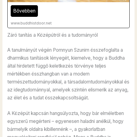
Bővebben
www.buddhistdoor.net
Záró tanítás a Középútról és a tudományról
A tanulmányút végén Pomnyun Szunim összefoglalta a
dharmikus tanítások lényegét, kiemelve, hogy a Buddha
által hirdetett függő keletkezés törvénye teljes
mértékben összhangban van a modern
természettudományokkal, a társadalomtudományokkal és
az idegtudománnyal, amelyek szintén elismerik az anyag,
az élet és a tudat összekapcsoltságát.
A Középút kapcsán hangsúlyozta, hogy bár elméletben
egyszerű megérteni – egyenesen haladni anélkül, hogy
bármelyik oldalra kibillennénk –, a gyakorlatban