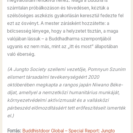
megvalósítani rendkívül nehéz. Maga a Buddha is
számtalan próbálkozáson és tévedésen, köztük a
szélsőséges aszkézis gyakorlásán keresztül fedezte fel
ezt az ösvényt. A mester zárásként hozzátette: a
bölcsesség lényege, hogy a helyzetet tisztán, a maga
valójában lássuk – a Buddhadharma szempontjából
ugyanis ez nem más, mint az „itt és most” állapotában
való éberség.
(A Jungto Society szellemi vezetője, Pomnyun Szunim
elismert társadalmi tevékenységéért 2020
októberében megkapta a rangos japán Niwano Béke-
díjat, amellyel a nemzetközi humanitárius munkáját,
környezetvédelmi aktivizmusát és a vallásközi
párbeszéd előmozdításáért tett erőfeszítéseit ismerték
el.)
Forrás:
Buddhistdoor Global – Special Report: Jungto