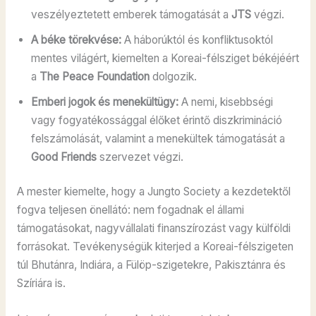
veszélyeztetett emberek támogatását a
JTS
végzi.
A béke törekvése:
A háborúktól és konfliktusoktól
mentes világért, kiemelten a Koreai-félsziget békéjéért
a
The Peace Foundation
dolgozik.
Emberi jogok és menekültügy:
A nemi, kisebbségi
vagy fogyatékossággal élőket érintő diszkrimináció
felszámolását, valamint a menekültek támogatását a
Good Friends
szervezet végzi.
A mester kiemelte, hogy a Jungto Society a kezdetektől
fogva teljesen önellátó: nem fogadnak el állami
támogatásokat, nagyvállalati finanszírozást vagy külföldi
forrásokat
. Tevékenységük kiterjed a Koreai-félszigeten
túl Bhutánra, Indiára, a Fülöp-szigetekre, Pakisztánra és
Szíriára is
.