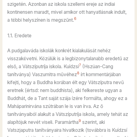
szigetén. Azonban az iskola szellemi ereje az indiai
kontinensen maradt, mivel amikor ott hanyatlásnak indult,
6
a többi helyszínen is megszűnt.
1.1. Eredete
A pudgalaváda iskolák konkrét kialakulását nehéz
visszakövetni. Közülük is a legbizonytalanabb eredetű az
7
első, a Vátszíputríja iskola. Kuídzsí
(Hszüan-Cang
8
tanítványa) Vaszumitra művéhez
írt kommentárjában
kifejti, hogy a Buddha korában élt egy Vátszíputra nevű
eretnek (értsd: nem buddhista), aki felkereste ugyan a
Buddhát, de a Tant saját szája ízére formálta, ahogy ez a
Maháparinirvána szútrában le is van írva. Az ő
tanítványaiból alakult a Vátszíputríja iskola, amely tehát az
9
alapítójuk nevét viseli. Paramártha
szerint, aki
Vatszjaputra tanítványaira hivatkozik (továbbra is Kuídzsí