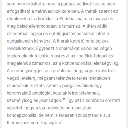
sem nem erősítette meg, a pudgalavádinok tézise nem
elfogadható a théravádinok köreiben. A thérák szerint ez
ellenkezik a tradíciókkal, a Buddha anátman tanával és
még belső ellentmondást is tartalmaz. A théravádin
elsősorban logikai és ontológiai támadásokat intéz a
pudgalavádin irányába. A thérák kétrétű ontológiával
rendelkeznek. Egyrészt a dharmákat valódi és végső
lételemeknek tekintik, másrészt ami belőlük felépül és
megjelenik számunkra, az a konvencionális jelenségvilág.
A személyiséggel az a probléma, hogy ugyan valódi és
végső lételem, mégsem tekinthető teljes mértékben
dharmának. Ezzel viszont a pudgalavádinok egy
háromszintű ontológiát hoznak létre: lételemek,
39
személyiség és jelenségek.
Így azt a korábban említett
nézetet, hogy a személyiség nem pusztán
koncepcionális, de nem is teljesen szubsztanciális, a
théraváinok nem fogadják el.