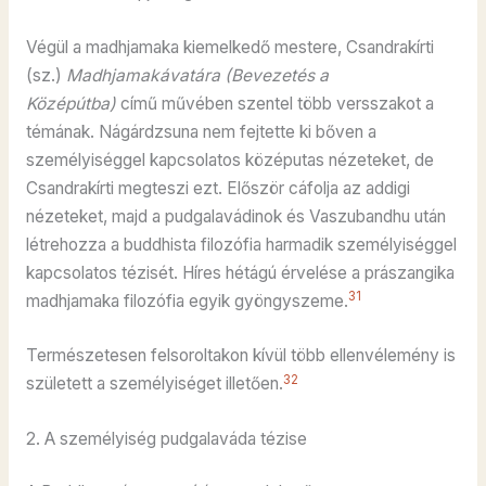
Végül a madhjamaka kiemelkedő mestere, Csandrakírti
(sz.)
Madhjamakávatára
(Bevezetés a
Középútba)
című művében szentel több versszakot a
témának. Nágárdzsuna nem fejtette ki bőven a
személyiséggel kapcsolatos középutas nézeteket, de
Csandrakírti megteszi ezt. Először cáfolja az addigi
nézeteket, majd a pudgalavádinok és Vaszubandhu után
létrehozza a buddhista filozófia harmadik személyiséggel
kapcsolatos tézisét. Híres hétágú érvelése a prászangika
31
madhjamaka filozófia egyik gyöngyszeme.
Természetesen felsoroltakon kívül több ellenvélemény is
32
született a személyiséget illetően.
2. A személyiség pudgalaváda tézise