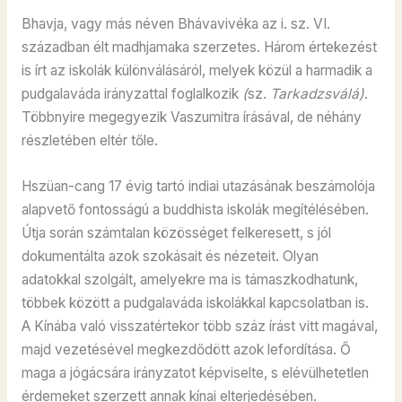
Bhavja, vagy más néven Bhávavivéka az i. sz. VI.
században élt madhjamaka szerzetes. Három értekezést
is írt az iskolák különválásáról, melyek közül a harmadik a
pudgalaváda irányzattal foglalkozik
(
sz.
Tarkadzsválá)
.
Többnyire megegyezik Vaszumitra írásával, de néhány
részletében eltér tőle.
Hszüan-cang 17 évig tartó indiai utazásának beszámolója
alapvető fontosságú a buddhista iskolák megítélésében.
Útja során számtalan közösséget felkeresett, s jól
dokumentálta azok szokásait és nézeteit. Olyan
adatokkal szolgált, amelyekre ma is támaszkodhatunk,
többek között a pudgalaváda iskolákkal kapcsolatban is.
A Kínába való visszatértekor több száz írást vitt magával,
majd vezetésével megkezdődött azok lefordítása. Ő
maga a jógácsára irányzatot képviselte, s elévülhetetlen
érdemeket szerzett annak kínai elterjedésében.