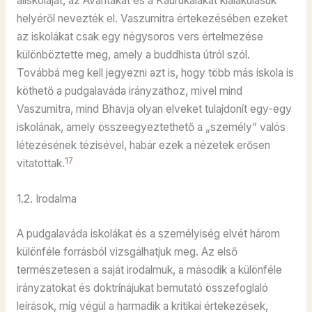
aliskoláját, az Avantakát és a Kaurukalakát kialakulásuk
helyéről nevezték el. Vaszumitra értekezésében ezeket
az iskolákat csak egy négysoros vers értelmezése
különböztette meg, amely a buddhista útról szól.
Továbbá meg kell jegyezni azt is, hogy több más iskola is
köthető a pudgalaváda irányzathoz, mivel mind
Vaszumitra, mind Bhavja olyan elveket tulajdonít egy-egy
iskolának, amely összeegyeztethető a „személy” valós
létezésének tézisével, habár ezek a nézetek erősen
17
vitatottak.
1.2. Irodalma
A pudgalaváda iskolákat és a személyiség elvét három
különféle forrásból vizsgálhatjuk meg. Az első
természetesen a saját irodalmuk, a második a különféle
irányzatokat és doktrínájukat bemutató összefoglaló
leírások, míg végül a harmadik a kritikai értekezések,