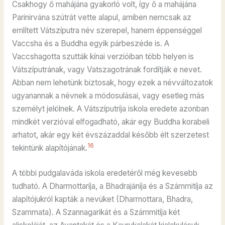
Csakhogy ő mahájána gyakorló volt, így ő a mahájána
Parinirvána szútrát vette alapul, amiben nemcsak az
említett Vátszíputra név szerepel, hanem éppenséggel
Vaccsha és a Buddha egyik párbeszéde is. A
Vaccshagotta szutták kínai verzióiban több helyen is
Vátszíputrának, vagy Vatszagotrának fordítják e nevet.
Abban nem lehetünk biztosak, hogy ezek a névváltozatok
ugyanannak a névnek a módosulásai, vagy esetleg más
személyt jelölnek. A Vátszíputríja iskola eredete azonban
mindkét verzióval elfogadható, akár egy Buddha korabeli
arhatot, akár egy két évszázaddal később élt szerzetest
16
tekintünk alapítójának.
A többi pudgalaváda iskola eredetéről még kevesebb
tudható. A Dharmottaríja, a Bhadrajáníja és a Számmitíja az
alapítójukról kapták a nevüket (Dharmottara, Bhadra,
Szammata). A Szannagarikát és a Számmitíja két