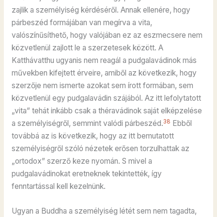
zajlik a személyiség kérdéséről. Annak ellenére, hogy
párbeszéd formájában van megírva a vita,
valószínűsíthető, hogy valójában ez az eszmecsere nem
közvetlenül zajlott le a szerzetesek között. A
Katthávatthu ugyanis nem reagál a pudgalavádinok más
művekben kifejtett érveire, amiből az következik, hogy
szerzője nem ismerte azokat sem írott formában, sem
közvetlenül egy pudgalavádin szájából. Az itt lefolytatott
„vita” tehát inkább csak a théravádinok saját elképzelése
38
a személyiségről, semmint valódi párbeszéd.
Ebből
továbbá az is következik, hogy az itt bemutatott
személyiségről szóló nézetek erősen torzulhattak az
„ortodox” szerző keze nyomán. S mivel a
pudgalavádinokat eretneknek tekintették, így
fenntartással kell kezelnünk.
Ugyan a Buddha a személyiség létét sem nem tagadta,