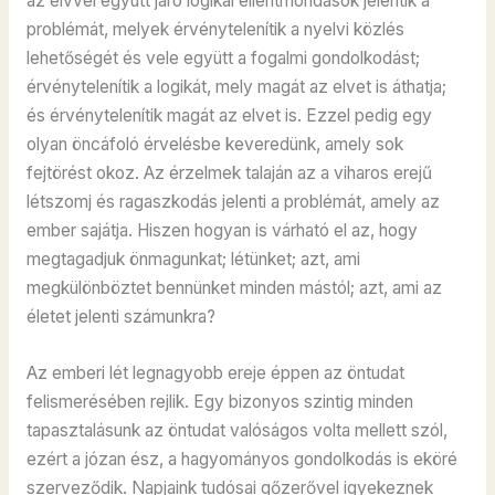
az elvvel együtt járó logikai ellentmondások jelentik a
problémát, melyek érvénytelenítik a nyelvi közlés
lehetőségét és vele együtt a fogalmi gondolkodást;
érvénytelenítik a logikát, mely magát az elvet is áthatja;
és érvénytelenítik magát az elvet is. Ezzel pedig egy
olyan öncáfoló érvelésbe keveredünk, amely sok
fejtörést okoz. Az érzelmek talaján az a viharos erejű
létszomj és ragaszkodás jelenti a problémát, amely az
ember sajátja. Hiszen hogyan is várható el az, hogy
megtagadjuk önmagunkat; létünket; azt, ami
megkülönböztet bennünket minden mástól; azt, ami az
életet jelenti számunkra?
Az emberi lét legnagyobb ereje éppen az öntudat
felismerésében rejlik. Egy bizonyos szintig minden
tapasztalásunk az öntudat valóságos volta mellett szól,
ezért a józan ész, a hagyományos gondolkodás is eköré
szerveződik. Napjaink tudósai gőzerővel igyekeznek