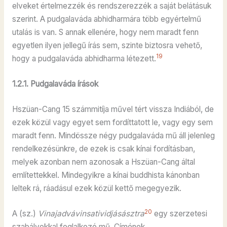
elveket értelmezzék és rendszerezzék a saját belátásuk
szerint. A pudgalaváda abhidharmára több egyértelmű
utalás is van. S annak ellenére, hogy nem maradt fenn
egyetlen ilyen jellegű írás sem, szinte biztosra vehető,
19
hogy a pudgalaváda abhidharma létezett.
1.2.1. Pudgalaváda írások
Hszüan-Cang 15 számmitíja művel tért vissza Indiából, de
ezek közül vagy egyet sem fordíttatott le, vagy egy sem
maradt fenn. Mindössze négy pudgalaváda mű áll jelenleg
rendelkezésünkre, de ezek is csak kínai fordításban,
melyek azonban nem azonosak a Hszüan-Cang által
említettekkel. Mindegyikre a kínai buddhista kánonban
leltek rá, ráadásul ezek közül kettő megegyezik.
20
A (sz.)
Vinajadvávinsatividjásásztra
egy szerzetesi
szabályokkal foglalkozó mű. Címének