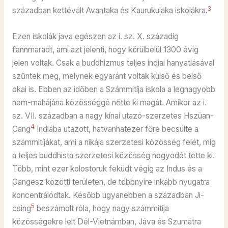
3
században kettévált Avantaka és Kaurukulaka iskolákra.
Ezen iskolák java egészen az i. sz. X. századig
fennmaradt, ami azt jelenti, hogy körülbelül 1300 évig
jelen voltak. Csak a buddhizmus teljes indiai hanyatlásával
szűntek meg, melynek egyaránt voltak külső és belső
okai is. Ebben az időben a Számmitíja iskola a legnagyobb
nem-mahájána közösséggé nőtte ki magát. Amikor az i.
sz. VII. században a nagy kínai utazó-szerzetes Hszüan-
4
Cang
Indiába utazott, hatvanhatezer főre becsülte a
számmitíjákat, ami a nikája szerzetesi közösség felét, míg
a teljes buddhista szerzetesi közösség negyedét tette ki.
Több, mint ezer kolostoruk feküdt végig az Indus és a
Gangesz közötti területen, de többnyire inkább nyugatra
koncentrálódtak. Később ugyanebben a században Ji-
5
csing
beszámolt róla, hogy nagy számmitíja
közösségekre lelt Dél-Vietnámban, Jáva és Szumátra