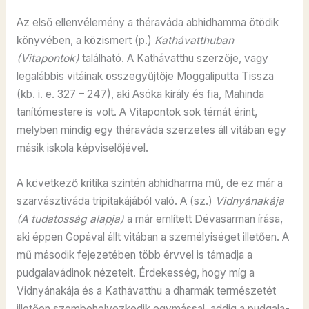
Az első ellenvélemény a théraváda abhidhamma ötödik
könyvében, a közismert (p.)
Kathávatthuban
(Vitapontok)
található. A Kathávatthu szerzője, vagy
legalábbis vitáinak összegyűjtője Moggaliputta Tissza
(kb. i. e. 327 – 247), aki Asóka király és fia, Mahinda
tanítómestere is volt. A Vitapontok sok témát érint,
melyben mindig egy théraváda szerzetes áll vitában egy
másik iskola képviselőjével.
A következő kritika szintén abhidharma mű, de ez már a
szarvásztiváda tripitakájából való. A (sz.)
Vidnyánakája
(A tudatosság alapja)
a már említett Dévasarman írása,
aki éppen Gopával állt vitában a személyiséget illetően. A
mű második fejezetében több érvvel is támadja a
pudgalavádinok nézeteit. Érdekesség, hogy míg a
Vidnyánakája és a Kathávatthu a dharmák természetét
illetően szembehelyezkedik egymással, addig a pudgala-