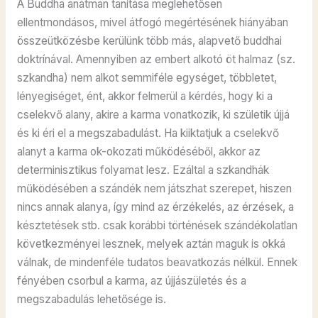
A Buddha anátman tanítása meglehetősen
ellentmondásos, mivel átfogó megértésének hiányában
összeütközésbe kerülünk több más, alapvető buddhai
doktrínával. Amennyiben az embert alkotó öt halmaz (sz.
szkandha) nem alkot semmiféle egységet, többletet,
lényegiséget, ént, akkor felmerül a kérdés, hogy ki a
cselekvő alany, akire a karma vonatkozik, ki születik újjá
és ki éri el a megszabadulást. Ha kiiktatjuk a cselekvő
alanyt a karma ok-okozati működéséből, akkor az
determinisztikus folyamat lesz. Ezáltal a szkandhák
működésében a szándék nem játszhat szerepet, hiszen
nincs annak alanya, így mind az érzékelés, az érzések, a
késztetések stb. csak korábbi történések szándékolatlan
következményei lesznek, melyek aztán maguk is okká
válnak, de mindenféle tudatos beavatkozás nélkül. Ennek
fényében csorbul a karma, az újjászületés és a
megszabadulás lehetősége is.