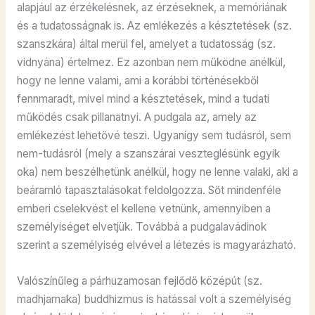
alapjául az érzékelésnek, az érzéseknek, a memóriának
és a tudatosságnak is. Az emlékezés a késztetések (sz.
szanszkára) által merül fel, amelyet a tudatosság (sz.
vidnyána) értelmez. Ez azonban nem működne anélkül,
hogy ne lenne valami, ami a korábbi történésekből
fennmaradt, mivel mind a késztetések, mind a tudati
működés csak pillanatnyi. A pudgala az, amely az
emlékezést lehetővé teszi. Ugyanígy sem tudásról, sem
nem-tudásról (mely a szanszárai veszteglésünk egyik
oka) nem beszélhetünk anélkül, hogy ne lenne valaki, aki a
beáramló tapasztalásokat feldolgozza. Sőt mindenféle
emberi cselekvést el kellene vetnünk, amennyiben a
személyiséget elvetjük. Továbbá a pudgalavádinok
szerint a személyiség elvével a létezés is magyarázható.
Valószínűleg a párhuzamosan fejlődő középút (sz.
madhjamaka) buddhizmus is hatással volt a személyiség