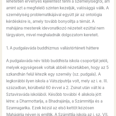
lehetetlen érvényes kijelentést tenni a személyiségről, ám
amint azt a megfelelő szinten kezeljük, valósággá válik. A
személyiség problematikájával együtt jár az ontológia
kérdésköre is, amely tovább bonyolítja a témát. A
mahájána mesterek idevonatkozó nézeteit ezúttal nem
tárgyalom, mivel meghaladnák dolgozatom kereteit.
1. A pudgalaváda buddhizmus vallástörténeti háttere
A pudgalaváda név több buddhista iskola csoportját jelöli,
melyek egységesek voltak abbéli nézetükben, hogy az 5
szkandhán felül létezik egy személy (sz. pudgala). A
legkorábbi ilyen iskola a Vátszíputríja volt, mely az i. e. III.
században, körülbelül 60 évvel a 2. Zsinat után vált ki a
Sztaviraváda iskolából. Később további 4 aliskola jött
létre: a Dharmottaríja, a Bhadrajáníja, a Számmitíja és a
Szannagarika. Ezek közül az első kettőt közösen
Mahágirija néven is említik. A Számittíja iskola az i. sz. VII.