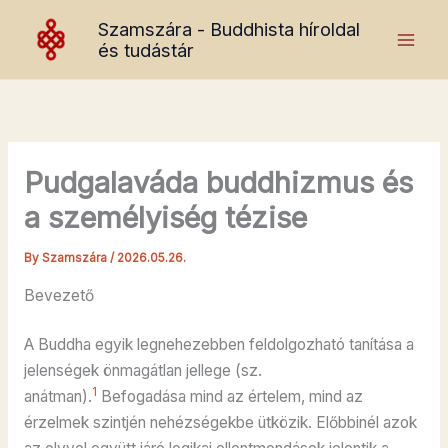
Skip
Szamszára - Buddhista híroldal
to
és tudástár
content
Pudgalaváda buddhizmus és
a személyiség tézise
By
Szamszára
/
2026.05.26.
Bevezető
A Buddha egyik legnehezebben feldolgozható tanítása a
jelenségek önmagátlan jellege (sz.
1
anátman).
Befogadása mind az értelem, mind az
érzelmek szintjén nehézségekbe ütközik. Előbbinél azok