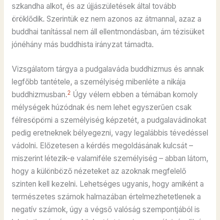
szkandha alkot, és az újjászületések által tovább
öröklődik. Szerintük ez nem azonos az átmannal, azaz a
buddhai tanítással nem áll ellentmondásban, ám tézisüket
jónéhány más buddhista irányzat támadta.
Vizsgálatom tárgya a pudgalaváda buddhizmus és annak
legfőbb tantétele, a személyiség mibenléte a nikája
2
buddhizmusban.
Úgy vélem ebben a témában komoly
mélységek húzódnak és nem lehet egyszerűen csak
félresöpörni a személyiség képzetét, a pudgalavádinokat
pedig eretneknek bélyegezni, vagy legalábbis tévedéssel
vádolni. Előzetesen a kérdés megoldásának kulcsát –
miszerint létezik-e valamiféle személyiség – abban látom,
hogy a különböző nézeteket az azoknak megfelelő
szinten kell kezelni. Lehetséges ugyanis, hogy amiként a
természetes számok halmazában értelmezhetetlenek a
negatív számok, úgy a végső valóság szempontjából is