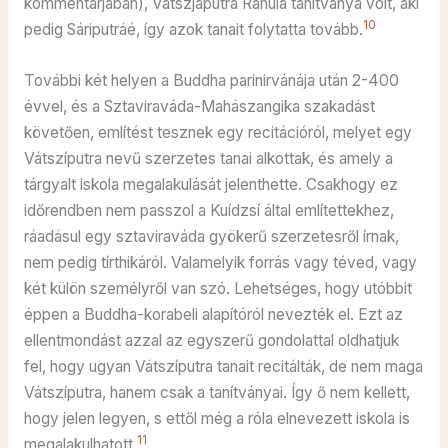
kommentárjában), Vatszjaputra Ráhula tanítványa volt, aki
10
pedig Sáriputráé, így azok tanait folytatta tovább.
További két helyen a Buddha parinirvánája után 2-400
évvel, és a Sztaviraváda-Mahászangika szakadást
követően, említést tesznek egy recitációról, melyet egy
Vátszíputra nevű szerzetes tanai alkottak, és amely a
tárgyalt iskola megalakulását jelenthette. Csakhogy ez
időrendben nem passzol a Kuídzsí által említettekhez,
ráadásul egy sztaviraváda gyökerű szerzetesről írnak,
nem pedig tírthikáról. Valamelyik forrás vagy téved, vagy
két külön személyről van szó. Lehetséges, hogy utóbbit
éppen a Buddha-korabeli alapítóról nevezték el. Ezt az
ellentmondást azzal az egyszerű gondolattal oldhatjuk
fel, hogy ugyan Vátszíputra tanait recitálták, de nem maga
Vátszíputra, hanem csak a tanítványai. Így ő nem kellett,
hogy jelen legyen, s ettől még a róla elnevezett iskola is
11
megalakulhatott.