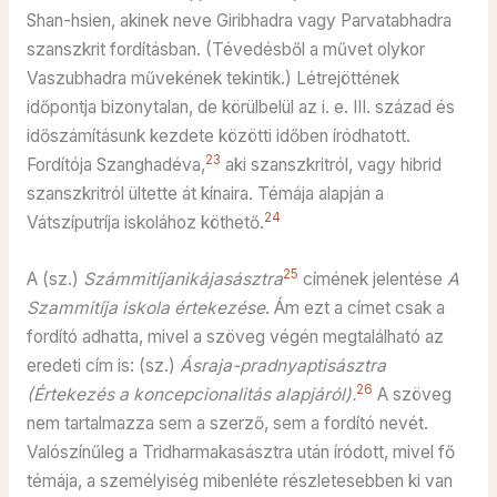
Shan-hsien, akinek neve Giribhadra vagy Parvatabhadra
szanszkrit fordításban. (Tévedésből a művet olykor
Vaszubhadra művekének tekintik.) Létrejöttének
időpontja bizonytalan, de körülbelül az i. e. III. század és
időszámításunk kezdete közötti időben íródhatott.
23
Fordítója Szanghadéva,
aki szanszkritról, vagy hibrid
szanszkritról ültette át kínaira. Témája alapján a
24
Vátszíputríja iskolához köthető.
25
A (sz.)
Számmitíjanikájasásztra
címének jelentése
A
Szammitíja iskola értekezése
. Ám ezt a címet csak a
fordító adhatta, mivel a szöveg végén megtalálható az
eredeti cím is: (sz.)
Ásraja-pradnyaptisásztra
26
(Értekezés a koncepcionalitás alapjáról).
A szöveg
nem tartalmazza sem a szerző, sem a fordító nevét.
Valószínűleg a Tridharmakasásztra után íródott, mivel fő
témája, a személyiség mibenléte részletesebben ki van