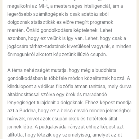
megalkotni az MI-t, a mesterséges intelligenciát, ám a
legerősebb számítógépek is csak adatbázisból
dolgoznak statisztikák és előre megírt programok
mentén. Önálló gondolkodásra képtelenek. Lehet
azonban, hogy ez velünk is így van. Lehet, hogy csak a
jógácsára tárház-tudatának kivetülései vagyunk, s minden
önmagunkról alkotott képzetünk illúzió csupán.
A téma nehézségét mutatja, hogy még a buddhista
gondolkodásban is többféle módon közelítettek hozzá. A
kiindulópont a védikus filozófia átman tanítása, mely durva
általánosítással szólva egy örök és maradandó
lényegiséget tulajdonít a dolgoknak. Ehhez képest mondja
azt a Buddha, hogy ez a belső önvaló minden jelenségből
hiányzik, mivel azok csupán okok és feltételek által
jönnek létre. A pudgalaváda irányzat ehhez képest azt
állította, hogy létezik egy személyiség, amelyet az öt