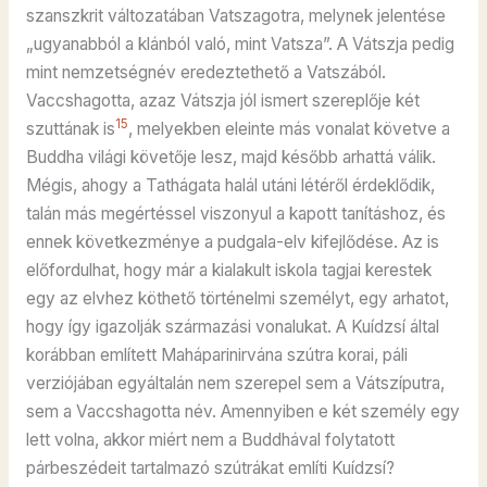
szanszkrit változatában Vatszagotra, melynek jelentése
„ugyanabból a klánból való, mint Vatsza”. A Vátszja pedig
mint nemzetségnév eredeztethető a Vatszából.
Vaccshagotta, azaz Vátszja jól ismert szereplője két
15
szuttának is
, melyekben eleinte más vonalat követve a
Buddha világi követője lesz, majd később arhattá válik.
Mégis, ahogy a Tathágata halál utáni létéről érdeklődik,
talán más megértéssel viszonyul a kapott tanításhoz, és
ennek következménye a pudgala-elv kifejlődése. Az is
előfordulhat, hogy már a kialakult iskola tagjai kerestek
egy az elvhez köthető történelmi személyt, egy arhatot,
hogy így igazolják származási vonalukat. A Kuídzsí által
korábban említett Maháparinirvána szútra korai, páli
verziójában egyáltalán nem szerepel sem a Vátszíputra,
sem a Vaccshagotta név. Amennyiben e két személy egy
lett volna, akkor miért nem a Buddhával folytatott
párbeszédeit tartalmazó szútrákat említi Kuídzsí?