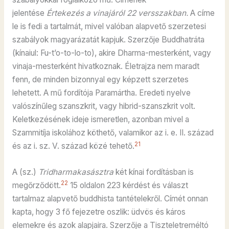
jelentése
Értekezés a vinajáról 22 versszakban.
A címe
le is fedi a tartalmát, mivel valóban alapvető szerzetesi
szabályok magyarázatát kapjuk. Szerzője Buddhatráta
(kínaiul: Fu-t’o-to-lo-to), akire Dharma-mesterként, vagy
vinaja-mesterként hivatkoznak. Életrajza nem maradt
fenn, de minden bizonnyal egy képzett szerzetes
lehetett. A mű fordítója Paramártha. Eredeti nyelve
valószínűleg szanszkrit, vagy hibrid-szanszkrit volt.
Keletkezésének ideje ismeretlen, azonban mivel a
Szammitíja iskolához köthető, valamikor az i. e. II. század
21
és az i. sz. V. század közé tehető.
A (sz.)
Tridharmakasásztra
két kínai fordításban is
22
megőrződött.
15 oldalon 223 kérdést és választ
tartalmaz alapvető buddhista tantételekről. Címét onnan
kapta, hogy 3 fő fejezetre oszlik: üdvös és káros
elemekre és azok alapjaira. Szerzője a Tiszteletreméltó