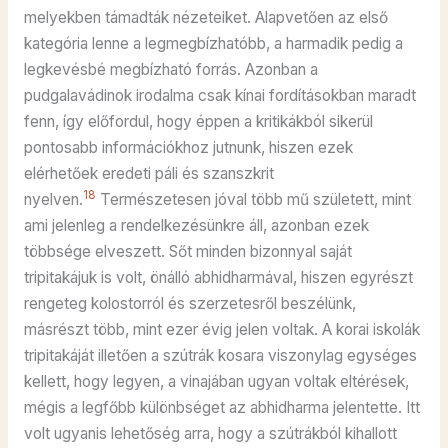
melyekben támadták nézeteiket. Alapvetően az első
kategória lenne a legmegbízhatóbb, a harmadik pedig a
legkevésbé megbízható forrás. Azonban a
pudgalavádinok irodalma csak kínai fordításokban maradt
fenn, így előfordul, hogy éppen a kritikákból sikerül
pontosabb információkhoz jutnunk, hiszen ezek
elérhetőek eredeti páli és szanszkrit
18
nyelven.
Természetesen jóval több mű született, mint
ami jelenleg a rendelkezésünkre áll, azonban ezek
többsége elveszett. Sőt minden bizonnyal saját
tripitakájuk is volt, önálló abhidharmával, hiszen egyrészt
rengeteg kolostorról és szerzetesről beszélünk,
másrészt több, mint ezer évig jelen voltak. A korai iskolák
tripitakáját illetően a szútrák kosara viszonylag egységes
kellett, hogy legyen, a vinajában ugyan voltak eltérések,
mégis a legfőbb különbséget az abhidharma jelentette. Itt
volt ugyanis lehetőség arra, hogy a szútrákból kihallott