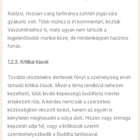
Kuídzsí, Hszüan-cang tanítványa szintén jógácsára
gyakorló volt. Több műhöz is írt kommentárt, köztük
Vaszumitráéhoz is, mely ugyan nem tartozik a
legjelentősebb munkái közé, de mindenképpen hasznos
forrás.
1.2.3. Kritikai írások
További részletekre derítenek fényt a személyiség elvét
támadó kritikai írások. Mivel a téma rendkívül nehezen
kezelhető, több kiváló képességű buddhista mester
értekezett róla. A kérdés nemcsak a szerzetesi
közösségben okozott törést, hanem az egyén is
kénytelen meghasadni a súlya alatt. Hiszen vagy önmaga
képzetét adja fel, vagy a kritikusok szerint
szembehelyezkedik a Buddha tanításával.