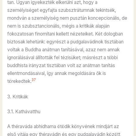
tan. Ugyan igyekezték elkerülni azt, hogy a
személyiséget egyfajta szubsztrátumnak tekintsék,
mondván a személyiség nem pusztán koncepcionális, de
nem is szubsztancionális, mégis a kritikák alapján
fokozatosan finomítani kellett nézeteiket. Két dologban
biztosak lehetünk: egyrészt a pudgalavádinok tisztában
voltak a Buddha anátman tanításával, azaz nem annak
ignorálásával állították fel tézisüket; másrészt a többi
buddhista irányzat tisztában volt az anátman tanítás
ellentmondásaival, így annak megoldására ők is
37
törekedtek.
3. Kritikák
3.1. Kathávatthu
A théraváda abhidhama ötödik könyvének mindjárt az
első vitája egy théravádin és egy pudgalavádin között