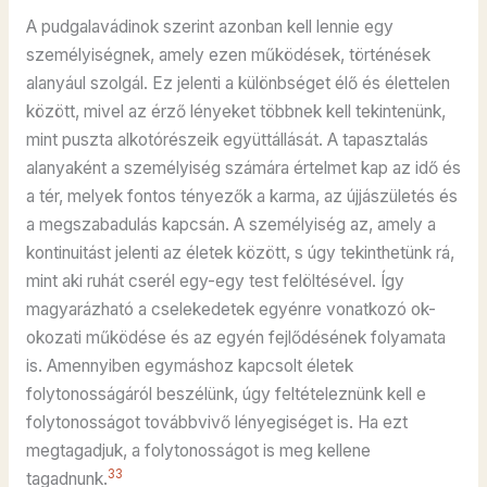
A pudgalavádinok szerint azonban kell lennie egy
személyiségnek, amely ezen működések, történések
alanyául szolgál. Ez jelenti a különbséget élő és élettelen
között, mivel az érző lényeket többnek kell tekintenünk,
mint puszta alkotórészeik együttállását. A tapasztalás
alanyaként a személyiség számára értelmet kap az idő és
a tér, melyek fontos tényezők a karma, az újjászületés és
a megszabadulás kapcsán. A személyiség az, amely a
kontinuitást jelenti az életek között, s úgy tekinthetünk rá,
mint aki ruhát cserél egy-egy test felöltésével. Így
magyarázható a cselekedetek egyénre vonatkozó ok-
okozati működése és az egyén fejlődésének folyamata
is. Amennyiben egymáshoz kapcsolt életek
folytonosságáról beszélünk, úgy feltételeznünk kell e
folytonosságot továbbvivő lényegiséget is. Ha ezt
megtagadjuk, a folytonosságot is meg kellene
33
tagadnunk.