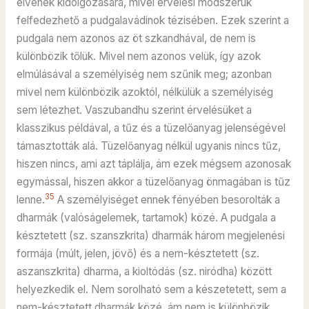
elvének kidolgozására, mivel érvelési módszerük
felfedezhető a pudgalavádinok tézisében. Ezek szerint a
pudgala nem azonos az öt szkandhával, de nem is
különbözik tőlük. Mivel nem azonos velük, így azok
elmúlásával a személyiség nem szűnik meg; azonban
mivel nem különbözik azoktól, nélkülük a személyiség
sem létezhet. Vaszubandhu szerint érvelésüket a
klasszikus példával, a tűz és a tüzelőanyag jelenségével
támasztották alá. Tüzelőanyag nélkül ugyanis nincs tűz,
hiszen nincs, ami azt táplálja, ám ezek mégsem azonosak
egymással, hiszen akkor a tüzelőanyag önmagában is tűz
35
lenne.
A személyiséget ennek fényében besorolták a
dharmák (valóságelemek, tartamok) közé. A pudgala a
késztetett (sz. szanszkrita) dharmák három megjelenési
formája (múlt, jelen, jövő) és a nem-késztetett (sz.
aszanszkrita) dharma, a kioltódás (sz. niródha) között
helyezkedik el. Nem sorolható sem a készetetett, sem a
nem-késztetett dharmák közé, ám nem is különbözik