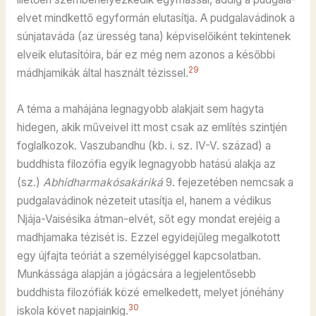
elvet mindkettő egyformán elutasítja. A pudgalavádinok a
súnjataváda (az üresség tana) képviselőiként tekintenek
elveik elutasítóira, bár ez még nem azonos a későbbi
29
mádhjamikák által használt tézissel.
A téma a mahájána legnagyobb alakjait sem hagyta
hidegen, akik műveivel itt most csak az említés szintjén
foglalkozok. Vaszubandhu (kb. i. sz. IV-V. század) a
buddhista filozófia egyik legnagyobb hatású alakja az
(sz.)
Abhidharmakósakáriká
9. fejezetében nemcsak a
pudgalavádinok nézeteit utasítja el, hanem a védikus
Njája-Vaisésika átman-elvét, sőt egy mondat erejéig a
madhjamaka tézisét is. Ezzel egyidejűleg megalkotott
egy újfajta teóriát a személyiséggel kapcsolatban.
Munkássága alapján a jógácsára a legjelentősebb
buddhista filozófiák közé emelkedett, melyet jónéhány
30
iskola követ napjainkig.