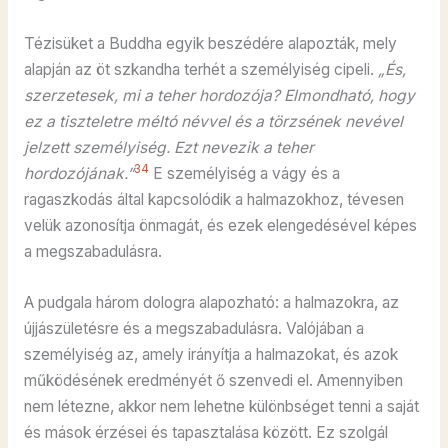
Tézisüket a Buddha egyik beszédére alapozták, mely
alapján az öt szkandha terhét a személyiség cipeli.
„És,
szerzetesek, mi a teher hordozója? Elmondható, hogy
ez a tiszteletre méltó névvel és a törzsének nevével
jelzett személyiség. Ezt nevezik a teher
34
hordozójának.”
E személyiség a vágy és a
ragaszkodás által kapcsolódik a halmazokhoz, tévesen
velük azonosítja önmagát, és ezek elengedésével képes
a megszabadulásra.
A pudgala három dologra alapozható: a halmazokra, az
újjászületésre és a megszabadulásra. Valójában a
személyiség az, amely irányítja a halmazokat, és azok
működésének eredményét ő szenvedi el. Amennyiben
nem létezne, akkor nem lehetne különbséget tenni a saját
és mások érzései és tapasztalása között. Ez szolgál