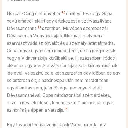
12
Hszüan-Cang életművében
említést tesz egy Gopa
nevű arhatról, aki írt egy értekezést a szarvásztiváda
13
Dévasarmannal
szemben. Művében szembeszáll
Dévasarman Vidnyánakája kritikájával, melyben a
szarvásztiváda az önvalót és a személy létét támadta.
Gopa műve ugyan nem maradt fenn, de ha megnézzük,
hogy a Vidnyánakája körülbelül i.e. II. században íródott,
akkor az egybeesik a Vátszíputríja iskola különválásának
idejével. Valószínűleg e két szerzetes egy időben és egy
kolostorban élt, s habár Gopa után nem maradt fenn
egyetlen írás sem, jelentősége megegyezhetett
Dévasarmanéval. Gopa mindazonáltal azért érdekes,
mivel a név jelentése „tehénpásztor”, aminek az egyik
14
szinonímája éppen a vatszíja.
Egy további teória szerint a páli Vaccshagotta név