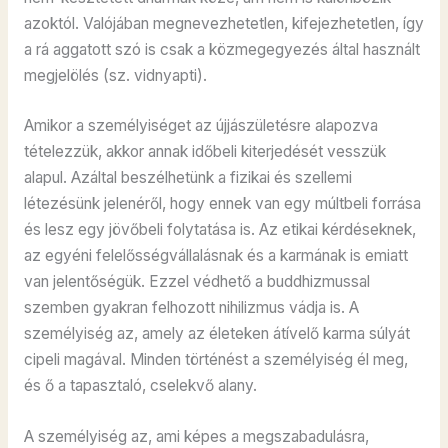
azoktól. Valójában megnevezhetetlen, kifejezhetetlen, így
a rá aggatott szó is csak a közmegegyezés által használt
megjelölés (sz. vidnyapti).
Amikor a személyiséget az újjászületésre alapozva
tételezzük, akkor annak időbeli kiterjedését vesszük
alapul. Azáltal beszélhetünk a fizikai és szellemi
létezésünk jelenéről, hogy ennek van egy múltbeli forrása
és lesz egy jövőbeli folytatása is. Az etikai kérdéseknek,
az egyéni felelősségvállalásnak és a karmának is emiatt
van jelentőségük. Ezzel védhető a buddhizmussal
szemben gyakran felhozott nihilizmus vádja is. A
személyiség az, amely az életeken átívelő karma súlyát
cipeli magával. Minden történést a személyiség él meg,
és ő a tapasztaló, cselekvő alany.
A személyiség az, ami képes a megszabadulásra,