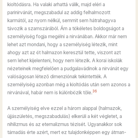
kioltódásra. Ha valaki arhattá válik, majd eléri a
parinirvánát, megszabadul az addig felhalmozott
karmától, az nyom nélkül, semmit sem hátrahagyva
távozik a szamszárából. Ám a tökéletes boldogságot a
személyiség fogja megélni a nirvánában. Akkor már nem
lehet azt mondani, hogy a személyiség létezik, mint
ahogy azt az öt halmazon keresztül tette, viszont azt
sem lehet kijelenteni, hogy nem létezik. A korai iskolák
nézeteinek megfelelően a pudgalavádinok a nirvánát egy
valóságosan létező dimenziónak tekintették. A
személyiség azonban még a kioltódás után sem azonos a
36
nirvánával, habár nem is különbözik tőle.
A személyiség elve ezzel a három alappal (halmazok,
újjászületés, megszabadulás) elkerüli a két végletet, a
nihilizmus és az eternalizmus tézisét. Ugyanakkor sok
támadás érte azért, mert ez tulajdonképpen egy átman-