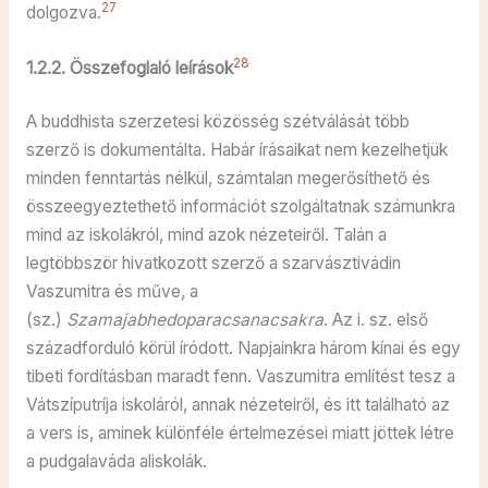
27
dolgozva.
28
1.2.2. Összefoglaló leírások
A buddhista szerzetesi közösség szétválását több
szerző is dokumentálta. Habár írásaikat nem kezelhetjük
minden fenntartás nélkül, számtalan megerősíthető és
összeegyeztethető információt szolgáltatnak számunkra
mind az iskolákról, mind azok nézeteiről. Talán a
legtöbbször hivatkozott szerző a szarvásztivádin
Vaszumitra és műve, a
(sz.)
Szamajabhedoparacsanacsakra
. Az i. sz. első
századforduló körül íródott. Napjainkra három kínai és egy
tibeti fordításban maradt fenn. Vaszumitra említést tesz a
Vátszíputríja iskoláról, annak nézeteiről, és itt található az
a vers is, aminek különféle értelmezései miatt jöttek létre
a pudgalaváda aliskolák.