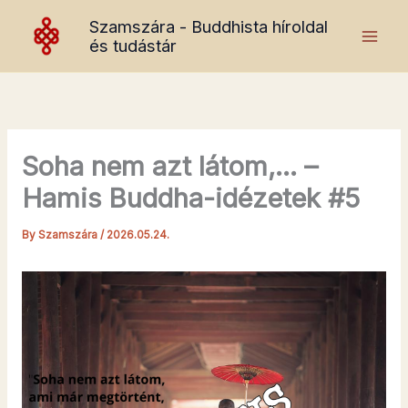
Skip
Szamszára - Buddhista híroldal
to
és tudástár
content
Soha nem azt látom,… –
Hamis Buddha-idézetek #5
By
Szamszára
/
2026.05.24.