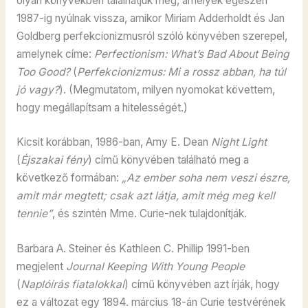
olyan könyvekben találhatjuk meg, amelyek egészen
1987-ig nyúlnak vissza, amikor Miriam Adderholdt és Jan
Goldberg perfekcionizmusról szóló könyvében szerepel,
amelynek címe:
Perfectionism: What’s Bad About Being
Too Good?
(
Perfekcionizmus: Mi a rossz abban, ha túl
jó vagy?
). (Megmutatom, milyen nyomokat követtem,
hogy megállapítsam a hitelességét.)
Kicsit korábban, 1986-ban, Amy E. Dean
Night Light
(
Éjszakai fény
) című könyvében található meg a
következő formában:
„Az ember soha nem veszi észre,
amit már megtett; csak azt látja, amit még meg kell
tennie”
, és szintén Mme. Curie-nek tulajdonítják.
Barbara A. Steiner és Kathleen C. Phillip 1991-ben
megjelent
Journal Keeping With Young People
(
Naplóírás fiatalokkal
) című könyvében azt írják, hogy
ez a változat egy 1894. március 18-án Curie testvérének