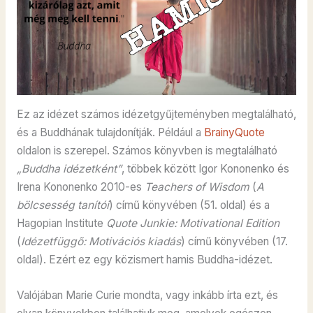
Ez az idézet számos idézetgyűjteményben megtalálható,
és a Buddhának tulajdonítják. Például a
BrainyQuote
oldalon is szerepel. Számos könyvben is megtalálható
„Buddha idézetként”
, többek között Igor Kononenko és
Irena Kononenko 2010-es
Teachers of Wisdom
(
A
bölcsesség tanítói
) című könyvében (51. oldal) és a
Hagopian Institute
Quote Junkie: Motivational Edition
(
Idézetfüggő: Motivációs kiadás
) című könyvében (17.
oldal). Ezért ez egy közismert hamis Buddha-idézet.
Valójában Marie Curie mondta, vagy inkább írta ezt, és