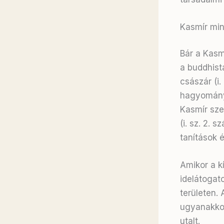
Kasmír min
Bár a Kasm
a buddhist
császár (i.
hagyomány 
Kasmír szel
(i. sz. 2. 
tanítások 
Amikor a k
idelátogat
területen
. 
ugyanakkor
utalt
.