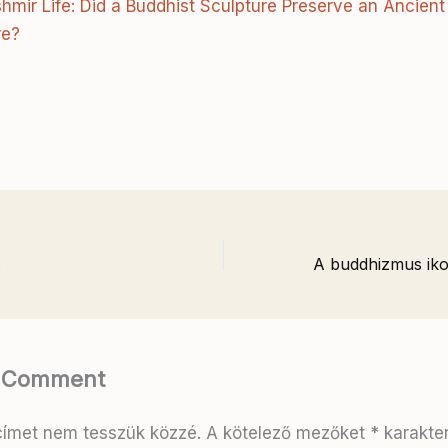
hmir Life: Did a Buddhist Sculpture Preserve an Ancient
re?
a Comment
címet nem tesszük közzé.
A kötelező mezőket
*
karakterr