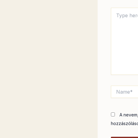
Type
here..
Name*
A nevem,
hozzászólás