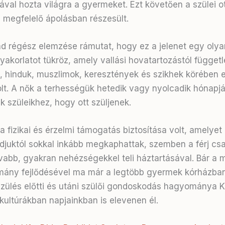
val hozta világra a gyermeket. Ezt követően a szülei 
l megfelelő ápolásban részesült.
d régész elemzése rámutat, hogy ez a jelenet egy olyan
gyakorlatot tükröz, amely vallási hovatartozástól függetl
, hinduk, muszlimok, keresztények és szikhek körében 
lt
. A nők a terhességük hetedik vagy nyolcadik hónapj
k szüleikhez, hogy ott szüljenek
.
 fizikai és érzelmi támogatás biztosítása volt, amelyet
ádjuktól sokkal inkább megkaphattak, szemben a férj cs
vabb, gyakran nehézségekkel teli háztartásával
. Bár a 
ány fejlődésével ma már a legtöbb gyermek kórházban
 szülés előtti és utáni szülői gondoskodás hagyománya 
 kultúrákban napjainkban is elevenen él
.