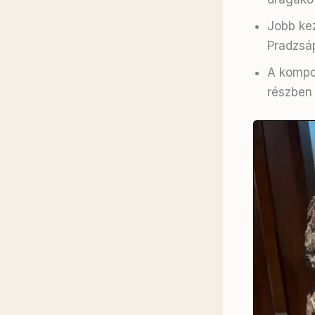
Jobb kez
Pradzsáp
A kompoz
részben 