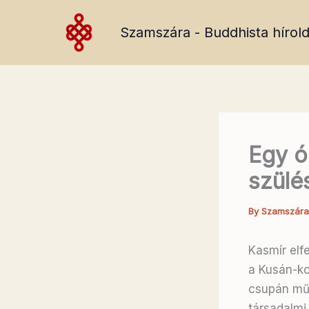
Skip
to
Szamszára - Buddhista hírold
content
Egy ó
szülé
By
Szamszár
Kasmír elf
a Kusán-ko
csupán műv
társadalmi