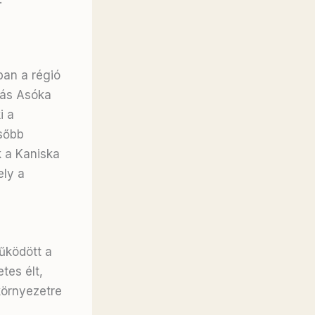
ban a régió
llás Asóka
i a
sőbb
k a Kaniska
ely a
működött a
tes élt,
környezetre