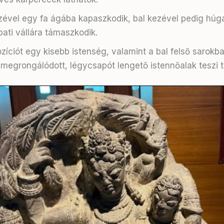
ével egy fa ágába kapaszkodik, bal kezével pedig húg
ati vállára támaszkodik.
íciót egy kisebb istenség, valamint a bal felső sarokb
megrongálódott, légycsapót lengető istennőalak teszi t