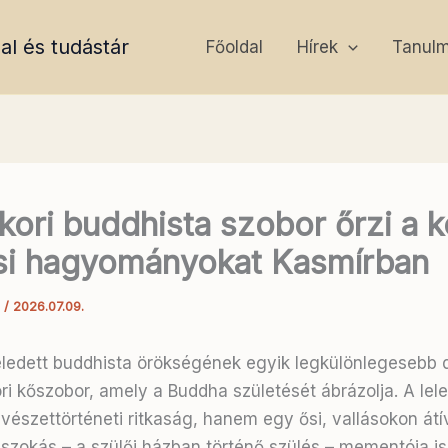
al és tudástár
Főoldal
Hírek
Tanul
kori buddhista szobor őrzi a ke
si hagyományokat Kasmírban
a
/
2026.07.09.
eledett buddhista örökségének egyik legkülönlegesebb 
ri kőszobor, amely a Buddha születését ábrázolja
. A lel
észettörténeti ritkaság, hanem egy ősi, vallásokon átí
 szokás – a szülői házban történő szülés – mementója is