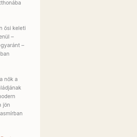
otthonába
 ősi keleti
enül –
egyaránt –
ában
 a nők a
aládjának
modern
 jön
Kasmírban