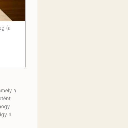
eg (a
amely a
tént.
 hogy
így a