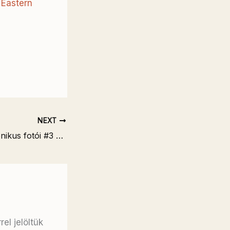
 Eastern
NEXT
A buddhizmus ikonikus fotói #3 – A dalai láma menekülése (1959)
el jelöltük