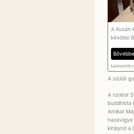
A Kusán-
későbbi B
Bővebb
kashmirlife.
A szülői 
A szobor S
buddhista 
Amikor Májá
hazavigye 
királynő a