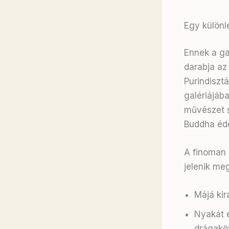
Egy különl
Ennek a ga
darabja az
Purindiszt
galériájába
művészet s
Buddha éde
A finoman 
jelenik meg
Májá kir
Nyakát e
drágaköv