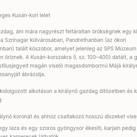
eges Kusán-kori lelet
zdag, ám mára nagyrészt feltáratlan örökségnek egy 
 a Szrinagar külvárosában, Pandrethanban (az ókori
ánban) talált kőszobor, amelyet jelenleg az SPS Múzeum
n őriznek. A Kusán-korszakra (i. sz. 100–400) datált, a 
tílusjegyeit magán viselő magasdombormű Májá királyn
sanyját ábrázolja.
kidolgozott alkotáson a királynő gazdag öltözetben és kí
:
álynő koronát és ahhoz csatlakozó hosszú díszeket visel
gy laza és egy szoros gyöngysor ékesíti, karjain pedig
es karperecek láthatók.