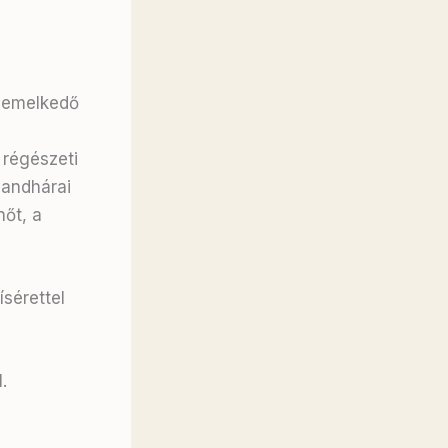
kiemelkedő
 régészeti
gandhárai
őt, a
sérettel
.