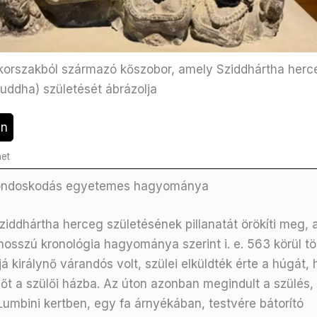
korszakból származó kőszobor, amely Sziddhártha herc
uddha) születését ábrázolja
en
net
gondoskodás egyetemes hagyománya
ziddhártha herceg születésének pillanatát örökíti meg, 
hosszú kronológia hagyománya szerint i. e. 563 körül tör
 királynő várandós volt, szülei elküldték érte a húgát,
őt a szülői házba. Az úton azonban megindult a szülés, 
 Lumbini kertben, egy fa árnyékában, testvére bátorító