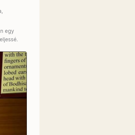
a,
an egy
eljessé.