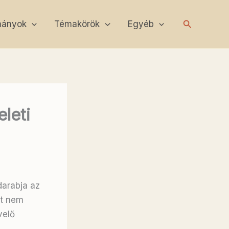
Search
mányok
Témakörök
Egyéb
leti
darabja az
et nem
velő
.