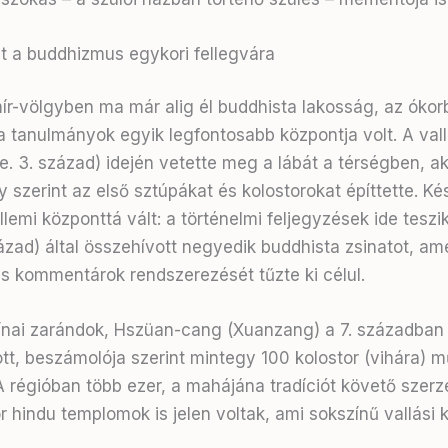
t a buddhizmus egykori fellegvára
ír-völgyben ma már alig él buddhista lakosság, az ókor
a tanulmányok egyik legfontosabb központja volt
. A va
 e. 3. század) idején vetette meg a lábát a térségben, ak
szerint az első sztúpákat és kolostorokat építtette
. Ké
lemi központtá vált: a történelmi feljegyzések ide teszi
század) által összehívott negyedik buddhista zsinatot, am
és kommentárok rendszerezését tűzte ki célul
.
ínai zarándok, Hszüan-cang (Xuanzang) a 7. században
ott, beszámolója szerint mintegy 100 kolostor (vihára) 
A régióban több ezer, a mahájána tradíciót követő szerze
 hindu templomok is jelen voltak, ami sokszínű vallási 