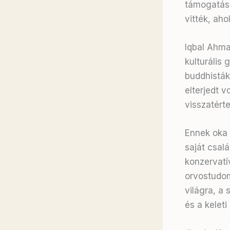
támogatásá
vitték, aho
Iqbal Ahma
kulturális 
buddhisták
elterjedt vo
visszatérte
Ennek oka a
saját csal
konzervatí
orvostudom
világra, a
és a keleti