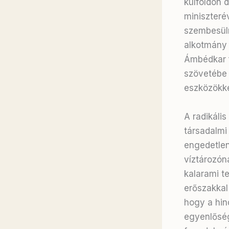
külföldön 
miniszteré
szembesülni
alkotmány 
Ámbédkar f
szövetébe 
eszközökke
A radikáli
társadalmi
engedetlen
víztározón
kalarami t
erőszakkal
hogy a hin
egyenlőség