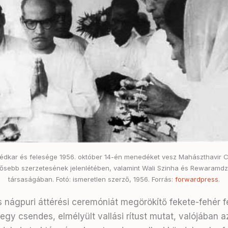
mbédkar és felesége 1956. október 14-én menedéket vesz Mahászthavir 
idősebb szerzetesének jelenlétében, valamint Wali Szinha és Rewaramd
társaságában. Fotó: ismeretlen szerző, 1956. Forrás:
forwardpress
.
 nágpuri áttérési ceremóniát megörökítő fekete-fehér fe
 egy csendes, elmélyült vallási rítust mutat, valójában 