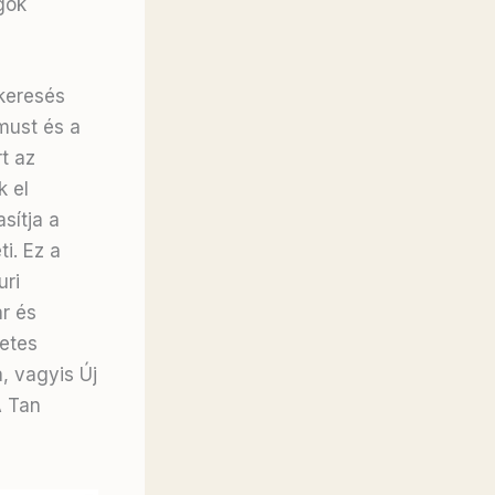
gok
tkeresés
must és a
t az
k el
sítja a
i. Ez a
uri
r és
zetes
, vagyis Új
A Tan