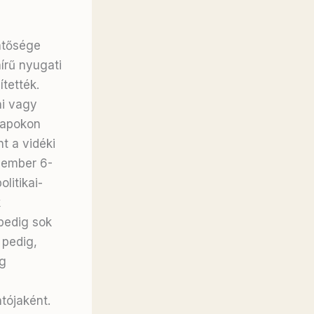
entősége
írű nyugati
ítették.
ni vagy
lapokon
t a vidéki
cember 6-
litikai-
k
pedig sok
 pedig,
ig
tójaként.