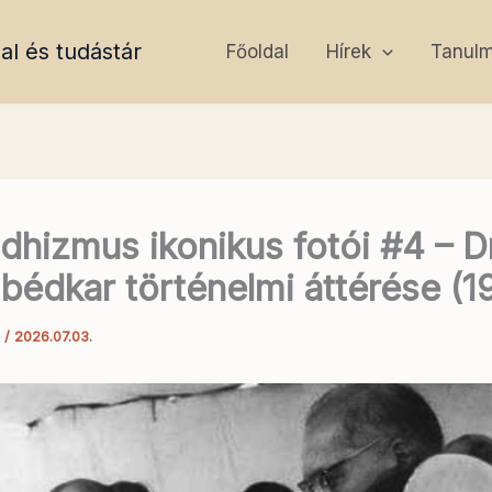
al és tudástár
Főoldal
Hírek
Tanul
dhizmus ikonikus fotói #4 – Dr
bédkar történelmi áttérése (1
a
/
2026.07.03.