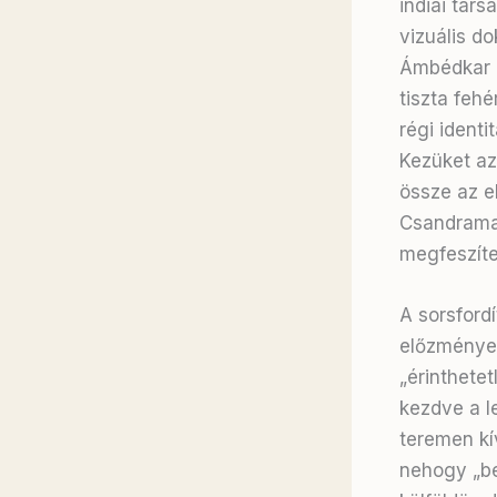
indiai tár
vizuális d
Ámbédkar é
tiszta fehé
régi identi
Kezüket az
össze az e
Csandraman
megfeszíte
A sorsford
előzmények
„érinthetet
kezdve a l
teremen kív
nehogy „be