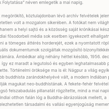
 Folytatása” néven emlegetik a mai napig.
t megörökítő, köztulajdonban lévő archív felvételek jel
etetlen volt a mozgalom sikerében. A fotókat nem világh
 hanem a helyi sajtó és a közösség saját krónikásai kész
ndiai fősodorbeli média sok esetben igyekezett elhallgat
lni a tömeges áttérés horderejét, ezek a nyomtatott röp
zuális dokumentumok szolgáltak mozgósító bizonyítékkén
ámára. Ámbédkar alig néhány héttel később, 1956. de
, így ez maradt a legutolsó és egyben leghatalmasabb po
 tette. Történelmi öröksége ma is él: Nágpur a világ egyi
bb buddhista zarándokhelyévé vált, a modern Indiában 
allják magukat neo-buddhistának. A fekete-fehér felvétel
gső felszabadulás pillanatát rögzítette, mind a mai nap
indiai otthon falán lóg a Buddha-ábrázolások mellett, a
lezhetetlen társadalmi és vallási egyenjogúság memen