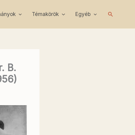
Search
mányok
Témakörök
Egyéb
. B.
956)