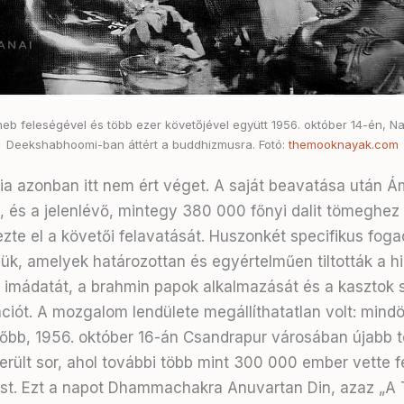
eb feleségével és több ezer követőjével együtt 1956. október 14-én, N
Deekshabhoomi-ban áttért a buddhizmusra. Fotó:
themooknayak.com
a azonban itt nem ért véget. A saját beavatása után 
, és a jelenlévő, mintegy 380 000 főnyi dalit tömeghez
te el a követői felavatását. Huszonkét specifikus fog
elük, amelyek határozottan és egyértelműen tiltották a h
 imádatát, a brahmin papok alkalmazását és a kasztok s
ációt. A mozgalom lendülete megállíthatatlan volt: mind
őbb, 1956. október 16-án Csandrapur városában újabb
erült sor, ahol további több mint 300 000 ember vette f
t. Ezt a napot Dhammachakra Anuvartan Din, azaz „A 