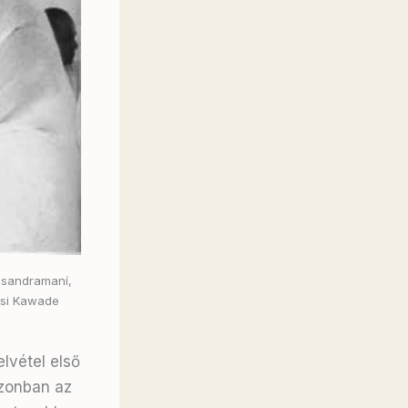
Csandramaní,
zsi Kawade
lvétel első
azonban az