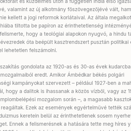
doktorált és küzdelmes úton a független India első igaz
vé, valamint az új alkotmány főszövegezőjévé vált, ham
e kellett a jogi reformok korlátaival. Az általa megalkot
hiába tiltotta be papíron az érinthetetlenség intézményé
elismerte, hogy a teológiai alapokon nyugvó, a hindu 
évezredek óta beépült kasztrendszert pusztán politikai 
l lehetetlen felszámolni.
s szakítás gondolata az 1920-as és 30-as évek kudarcba 
 mozgalmaiból eredt. Amikor Ámbédkar békés polgári
ségi kampányokat szervezett – például 1927-ben a ma
ál, hogy a dalitok is ihassanak a közös vízből, vagy az 
emplombelépési mozgalom során –, a magasabb kasztok 
 reagáltak. Ezek az események egyértelművé tették sz
duizmus keretein belül az érinthetetlenek sosem nyerhe
et. Ennek a felismerésnek a hatására tette meg híres y