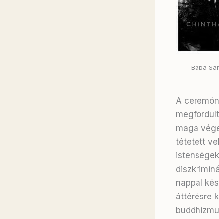
Baba Sah
A ceremóni
megfordult
maga végez
tétetett v
istenségek
diszkrimin
nappal kés
áttérésre k
buddhizmus