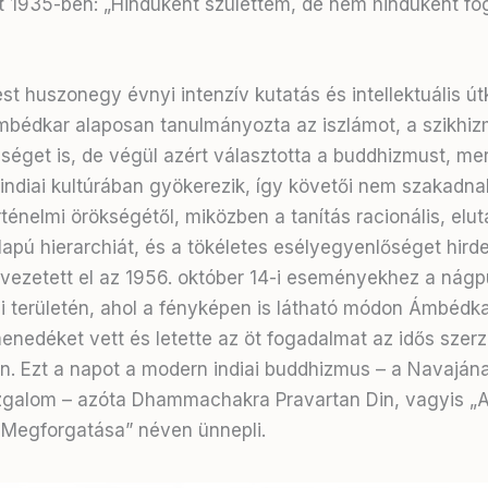
 1935-ben: „Hinduként születtem, de nem hinduként fo
st huszonegy évnyi intenzív kutatás és intellektuális ú
mbédkar alaposan tanulmányozta az iszlámot, a szikhiz
séget is, de végül azért választotta a buddhizmust, mer
indiai kultúrában gyökerezik, így követői nem szakadna
ténelmi örökségétől, miközben a tanítás racionális, eluta
lapú hierarchiát, és a tökéletes esélyegyenlőséget hirdet
 vezetett el az 1956. október 14-i eseményekhez a nágp
 területén, ahol a fényképen is látható módon Ámbédka
enedéket vett és letette az öt fogadalmat az idős szer
en. Ezt a napot a modern indiai buddhizmus – a Navajána
galom – azóta Dhammachakra Pravartan Din, vagyis „
Megforgatása” néven ünnepli.