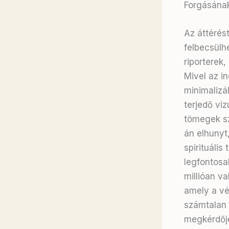
Forgásának
Az áttérés
felbecsülh
riporterek,
Mivel az i
minimalizá
terjedő vi
tömegek sz
án elhunyt
spirituális
legfontosa
millióan v
amely a vé
számtalan 
megkérdője