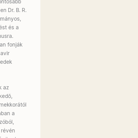
fontosabb
n Dr. B. R.
ományos,
ést és a
musra.
an fonják
avir
zedek
k az
kedő,
rmekkorától
ában a
zóból,
 révén