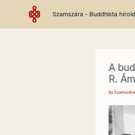
Skip
to
Szamszára - Buddhista hírold
content
A bud
R. Ám
By
Szamszár