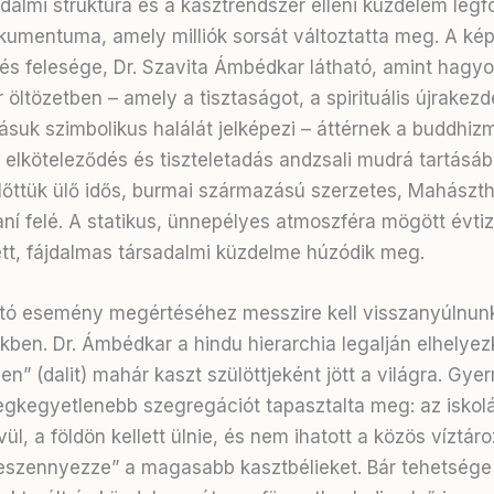
sadalmi struktúra és a kasztrendszer elleni küzdelem leg
okumentuma, amely milliók sorsát változtatta meg. A képe
s felesége, Dr. Szavita Ámbédkar látható, amint hagy
r öltözetben – amely a tisztaságot, a spirituális újrakezd
tásuk szimbolikus halálát jelképezi – áttérnek a buddhiz
 elköteleződés és tiszteletadás andzsali mudrá tartásáb
lőttük ülő idős, burmai származású szerzetes, Mahászth
í felé. A statikus, ünnepélyes atmoszféra mögött évti
tt, fájdalmas társadalmi küzdelme húzódik meg.
ító esemény megértéséhez messzire kell visszanyúlnun
ben. Dr. Ámbédkar a hindu hierarchia legalján elhelyez
len” (dalit) mahár kaszt szülöttjeként jött a világra. Gye
egkegyetlenebb szegregációt tapasztalta meg: az iskol
ül, a földön kellett ülnie, és nem ihatott a közös víztáro
szennyezze” a magasabb kasztbélieket. Bár tehetsége