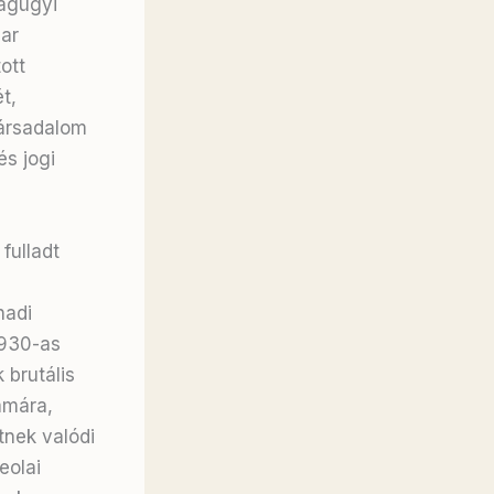
ságügyi
ar
ott
t,
társadalom
és jogi
fulladt
hadi
1930-as
brutális
ámára,
tnek valódi
eolai