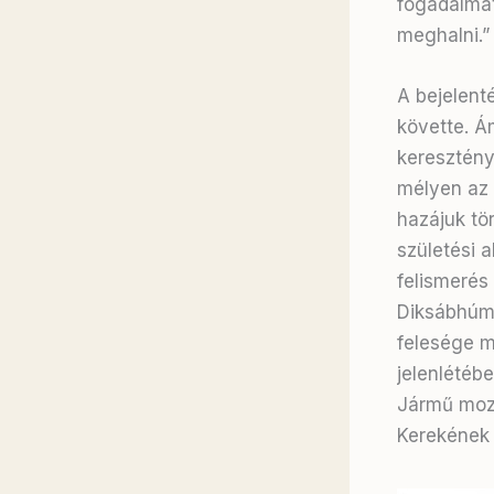
fogadalmát
meghalni.”
A bejelenté
követte. Á
keresztény
mélyen az 
hazájuk tör
születési a
felismerés
Diksábhúmi
felesége m
jelenlétéb
Jármű moz
Kerekének 