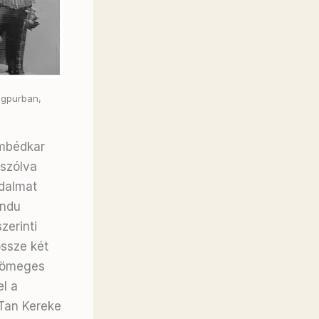
agpurban,
Ámbédkar
 szólva
adalmat
indu
zerinti
össze két
 tömeges
el a
Tan Kereke